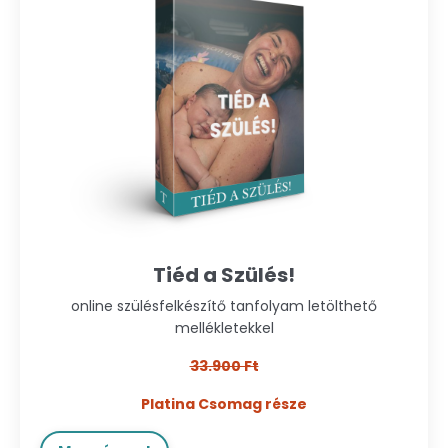
Tiéd a Szülés!
online szülésfelkészítő tanfolyam letölthető
mellékletekkel
33.900 Ft
Platina Csomag része