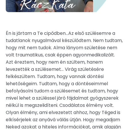
Én is jártam a Te cipődben...Az első szülésemre a
tudatlanok nyugalmával készülődtem. Nem tudtam,
hogy mit nem tudok. Alma lányom születése nem
volt traumatikus, csak éppen agyonmedikalizált.
Azt éreztem, hogy nem én szültem, hanem
levezették a szülésemet... Virág születésére
felkészültem. Tudtam, hogy vannak döntési
lehetőségeim. Tudtam, hogy a döntéseimmel
befolyásolni tudom a szülésemet és tudtam, hogy
mivel lehet a szüléssel járó fájdalmat gyógyszerek
nélkül is megszelidíteni. Csodálatos élmény volt.
Olyan élmény, ami elvezetett ahhoz, hogy Téged is
elkísérjelek az anyává válás útján. Hogy megadjam
Neked azokat a hiteles információkat, amik alapján