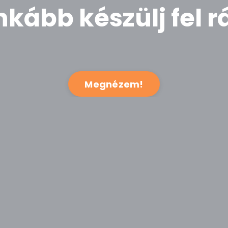
nkább készülj fel r
Megnézem!