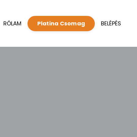
RÓLAM
BELÉPÉS
Platina Csomag