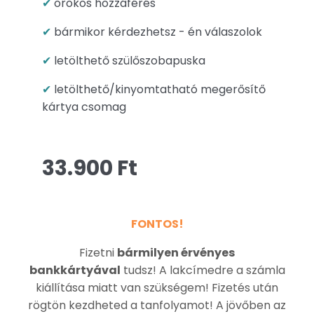
✔
örökös hozzáférés
✔
bármikor kérdezhetsz - én válaszolok
✔
letölthető szülőszobapuska
✔
letölthető/kinyomtatható megerősítő
kártya csomag
33.900 Ft
FONTOS!
Fizetni
bármilyen érvényes
bankkártyával
tudsz! A lakcímedre a számla
kiállítása miatt van szükségem!
F
izetés után
rögtön kezdheted a tanfolyamot!
A jövőben az