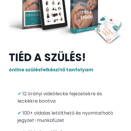
TIÉD A SZÜLÉS!
online szülésfelkészítő tanfolyam
✔
12 órányi videólecke
fejezetekre és
leckékre bontva
✔
10
0+ oldalas letölthető és nyomtatható
jegyzet-munkafüzet