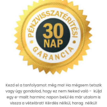
Kezd el a tanfolyamot még ma! Ha mégsem tetszik
vagy úgy gondolod, hogy ez nem Neked való - küljd
egy e-mailt harminc napon belül és már utalom is
vissza a vételárat! Kérdés nélkül, harag nélkül!