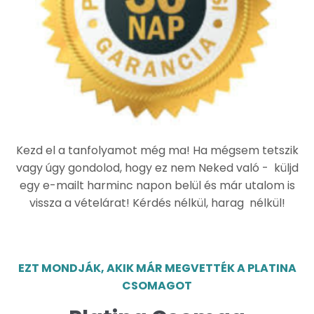
Kezd el a tanfolyamot még ma! Ha mégsem tetszik
vagy úgy gondolod, hogy ez nem Neked való - küljd
egy e-mailt harminc napon belül és már utalom is
vissza a vételárat! Kérdés nélkül, harag nélkül!
EZT MONDJÁK, AKIK MÁR MEGVETTÉK A PLATINA
CSOMAGOT