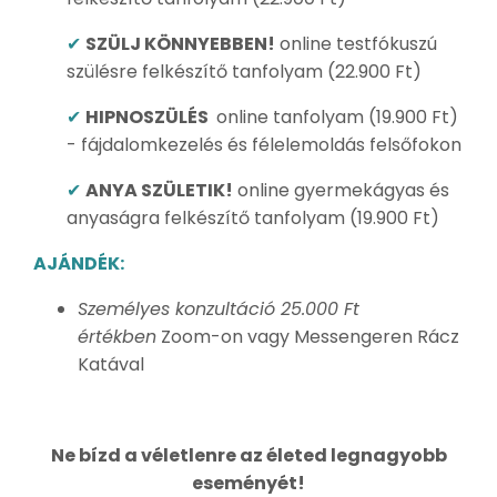
✔
SZÜLJ KÖNNYEBBEN!
online testfókuszú
szülésre felkészítő tanfolyam (22.900 Ft)
✔
HIPNOSZÜLÉS
online tanfolyam (19.900 Ft)
- fájdalomkezelés és félelemoldás felsőfokon
✔
ANYA SZÜLETIK!
online gyermekágyas és
anyaságra felkészítő tanfolyam (19.900 Ft)
AJÁNDÉK:
Személyes konzultáció 25.000 Ft
értékben
Zoom-on vagy Messengeren Rácz
Katával
Ne bízd a véletlenre az életed legnagyobb
eseményét!