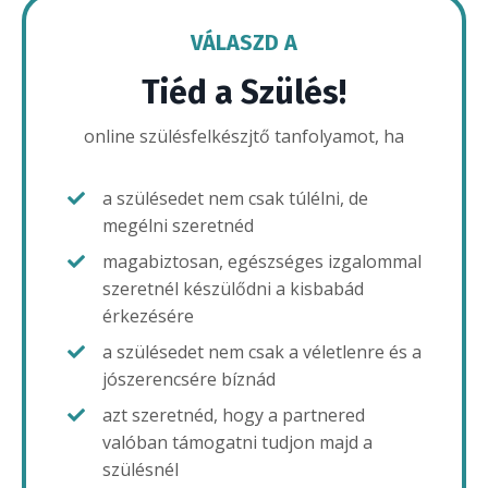
VÁLASZD A
Tiéd a Szülés!
online szülésfelkészjtő tanfolyamot, ha
a szülésedet nem csak túlélni, de
megélni szeretnéd
magabiztosan, egészséges izgalommal
szeretnél készülődni a kisbabád
érkezésére
a szülésedet nem csak a véletlenre és a
jószerencsére bíznád
azt szeretnéd, hogy a partnered
valóban támogatni tudjon majd a
szülésnél