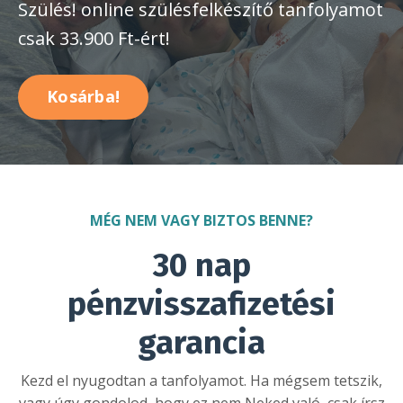
Szülés! online szülésfelkészítő tanfolyamot
csak 33.900 Ft-ért!
Kosárba!
MÉG NEM VAGY BIZTOS BENNE?
30 nap
pénzvisszafizetési
garancia
Kezd el nyugodtan a tanfolyamot. Ha mégsem tetszik,
vagy úgy gondolod, hogy ez nem Neked való, csak írsz