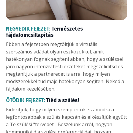
NEGYEDIK FEJEZET:
Természetes
fájdalomcsillapítás
Ebben a fejezetben megtöltjük a virtuális
szerszámosládádat olyan eszközökkel, amik
hatékonyan fognak segíteni abban, hogy a szüléssel
járó nagyon intenzív testi érzeteket megszelidítsd és
megtanítjuk a partneredet is arra, hogy milyen
módszerekkel tud majd hatékonyan segíteni Neked a
fájdalom kezelésében.
ÖTÖDIK FEJEZET:
Tiéd a szülés!
Kiderítjük, hogy milyen szempontok számodra a
legfontosabbak a szülés kapcsán és elkészítjük együtt
a Te szülési "tervedet". Beszélünk arról, hogyan
kommunikáld a szülési preferenciáidat, hogyan