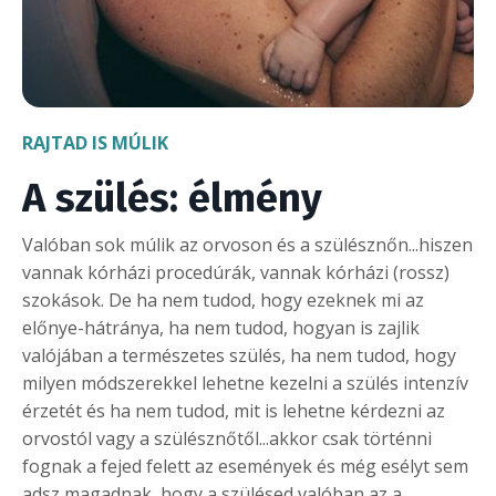
RAJTAD IS MÚLIK
A szülés: élmény
Valóban sok múlik az orvoson és a szülésznőn...hiszen
vannak kórházi procedúrák, vannak kórházi (rossz)
szokások. De ha nem tudod, hogy ezeknek mi az
előnye-hátránya, ha nem tudod, hogyan is zajlik
valójában a természetes szülés, ha nem tudod, hogy
milyen módszerekkel lehetne kezelni a szülés intenzív
érzetét és ha nem tudod, mit is lehetne kérdezni az
orvostól vagy a szülésznőtől...akkor csak történni
fognak a fejed felett az események és még esélyt sem
adsz magadnak, hogy a szülésed valóban az a