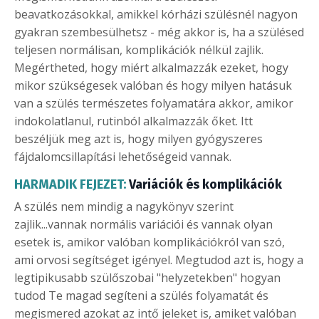
beavatkozásokkal, amikkel kórházi szülésnél nagyon
gyakran szembesülhetsz - még akkor is, ha a szülésed
teljesen normálisan, komplikációk nélkül zajlik.
Megértheted, hogy miért alkalmazzák ezeket, hogy
mikor szükségesek valóban és hogy milyen hatásuk
van a szülés természetes folyamatára akkor, amikor
indokolatlanul, rutinból alkalmazzák őket. Itt
beszéljük meg azt is, hogy milyen gyógyszeres
fájdalomcsillapítási lehetőségeid vannak.
HARMADIK FEJEZET:
Variációk és komplikációk
A szülés nem mindig a nagykönyv szerint
zajlik...vannak normális variációi és vannak olyan
esetek is, amikor valóban komplikációkról van szó,
ami orvosi segítséget igényel. Megtudod azt is, hogy a
legtipikusabb szülőszobai "helyzetekben" hogyan
tudod Te magad segíteni a szülés folyamatát és
megismered azokat az intő jeleket is, amiket valóban