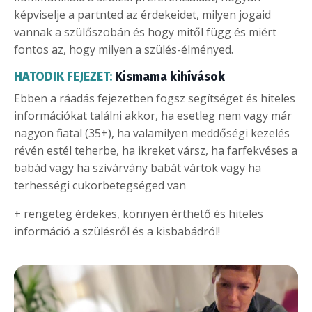
képviselje a partnted az érdekeidet, milyen jogaid
vannak a szülőszobán és hogy mitől függ és miért
fontos az, hogy milyen a szülés-élményed.
HATODIK FEJEZET:
Kismama kihívások
Ebben a ráadás fejezetben fogsz segítséget és hiteles
információkat találni akkor, ha esetleg nem vagy már
nagyon fiatal (35+), ha valamilyen meddőségi kezelés
révén estél teherbe, ha ikreket vársz, ha farfekvéses a
babád vagy ha szivárvány babát vártok vagy ha
terhességi cukorbetegséged van
+ rengeteg érdekes, könnyen érthető és hiteles
információ a szülésről és a kisbabádról!