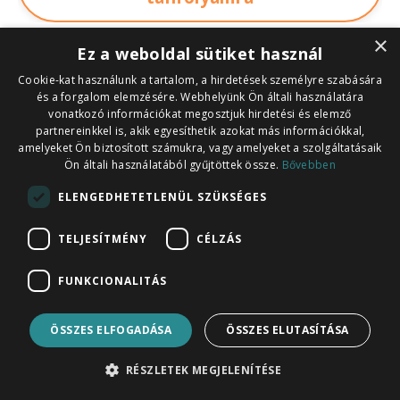
×
Ez a weboldal sütiket használ
Cookie-kat használunk a tartalom, a hirdetések személyre szabására
és a forgalom elemzésére. Webhelyünk Ön általi használatára
vonatkozó információkat megosztjuk hirdetési és elemző
partnereinkkel is, akik egyesíthetik azokat más információkkal,
amelyeket Ön biztosított számukra, vagy amelyeket a szolgáltatásaik
Ön általi használatából gyűjtöttek össze.
Bővebben
ELENGEDHETETLENÜL SZÜKSÉGES
TELJESÍTMÉNY
CÉLZÁS
FUNKCIONALITÁS
ÖSSZES ELFOGADÁSA
ÖSSZES ELUTASÍTÁSA
Tanfolyamok:
RÉSZLETEK MEGJELENÍTÉSE