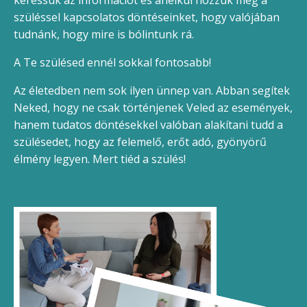
keressük az információt és anélkül hozzuk meg a
szüléssel kapcsolatos döntéseinket, hogy valójában
tudnánk, hogy mire is bólintunk rá.
A Te szülésed ennél sokkal fontosabb!
Az életedben nem sok ilyen ünnep van. Abban segítek
Neked, hogy ne csak történjenek Veled az események,
hanem tudatos döntésekkel valóban alakítani tudd a
szülésedet, hogy az felemelő, erőt adó, gyönyörű
élmény legyen. Mert tiéd a szülés!