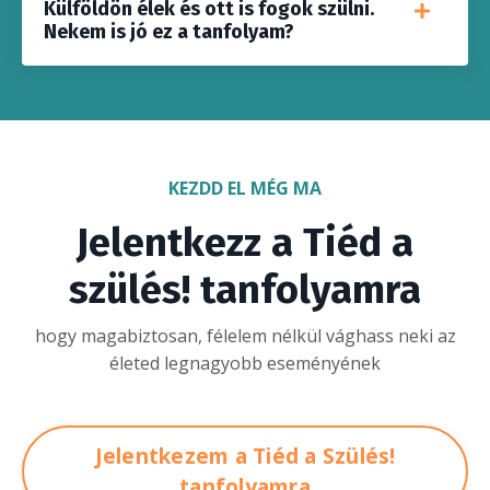
Külföldön élek és ott is fogok szülni.
Nekem is jó ez a tanfolyam?
KEZDD EL MÉG MA
Jelentkezz a Tiéd a
szülés! tanfolyamra
hogy magabiztosan, félelem nélkül vághass neki az
életed legnagyobb eseményének
Jelentkezem a Tiéd a Szülés!
tanfolyamra