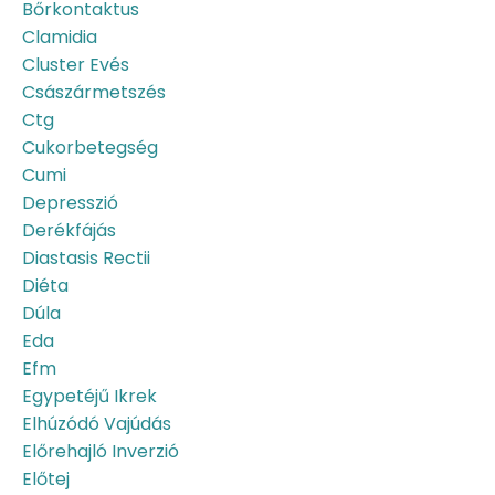
Bőrkontaktus
Clamidia
Cluster Evés
Császármetszés
Ctg
Cukorbetegség
Cumi
Depresszió
Derékfájás
Diastasis Rectii
Diéta
Dúla
Eda
Efm
Egypetéjű Ikrek
Elhúzódó Vajúdás
Előrehajló Inverzió
Előtej