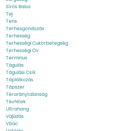
Sírós Baba
Tej
Tens
Terhesgondozás
Terhesség
Terhességi Cukorbetegség
Terhességi Öv
Terminus
Tágulás
Tágulási Csík
Táplálkozás
Tápszer
Téraránytalanság
Tévhitek
Ultrahang
Vajúdás
Vbac
Vetélés