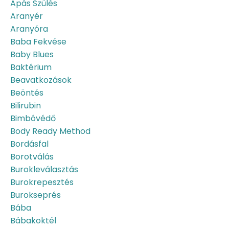
Apás Szülés
Aranyér
Aranyóra
Baba Fekvése
Baby Blues
Baktérium
Beavatkozások
Beöntés
Bilirubin
Bimbóvédő
Body Ready Method
Bordásfal
Borotválás
Burokleválasztás
Burokrepesztés
Burokseprés
Bába
Bábakoktél