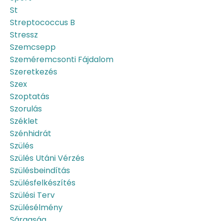
St
Streptococcus B
Stressz
Szemcsepp
Szeméremcsonti Fájdalom
Szeretkezés
Szex
Szoptatás
Szorulás
Széklet
Szénhidrát
Szülés
Szülés Utáni Vérzés
Szülésbeindítás
Szülésfelkészítés
Szülési Terv
Szülésélmény
Sárgaság