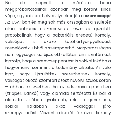
Na de megvolt a mérés…a baba
megpróbáltatásinak azonban még koránt sincs
vége, ugyanis sok helyen ilyenkor jön a
szemcsepp
!
Az USA-ban és még sok más országban a születés
utáni eritromicin szemcsepp része az újszülött
protokollnak, hogy a bakteriális eredetű komoly,
vakságot is okozó kötőhártya-gyulladást
megelőzzék. Ebből a szempontból Magyarországon
nem egységes az újszülött-ellátás, ami szintén azt
igazolja, hogy a szemcseppentést is sokkal inkább a
hagyomány, semmint a tudomány diktálja. Az való
igaz, hogy újszülöttek szerezhetnek komoly,
vakságot okozó szemfertőzést hüvelyi szülés során
– abban az esetben, ha az édesanya gonorrhea
(tripper, kankó) vagy clamidia fertőzött! És bár a
clamidia valóban gyakoribb, mint a gonorrhea,
sokkal ritkábban okoz vaksággal járó
szemgyulladást. Viszont mindkét fertőzés komoly