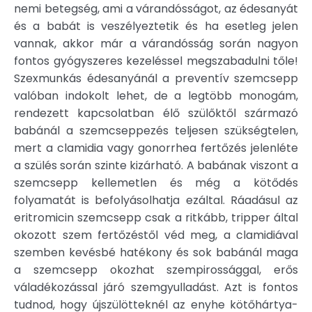
nemi betegség, ami a várandósságot, az édesanyát
és a babát is veszélyeztetik és ha esetleg jelen
vannak, akkor már a várandósság során nagyon
fontos gyógyszeres kezeléssel megszabadulni tőle!
Szexmunkás édesanyánál a preventív szemcsepp
valóban indokolt lehet, de a legtöbb monogám,
rendezett kapcsolatban élő szülőktől származó
babánál a szemcseppezés teljesen szükségtelen,
mert a clamidia vagy gonorrhea fertőzés jelenléte
a szülés során szinte kizárható. A babának viszont a
szemcsepp kellemetlen és még a kötődés
folyamatát is befolyásolhatja ezáltal. Ráadásul az
eritromicin szemcsepp csak a ritkább, tripper által
okozott szem fertőzéstől véd meg, a clamidiával
szemben kevésbé hatékony és sok babánál maga
a szemcsepp okozhat szempirossággal, erős
váladékozással járó szemgyulladást. Azt is fontos
tudnod, hogy újszülötteknél az enyhe kötőhártya-