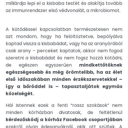
milliárdja lepi el a kisbaba testét és alakítja tovább
az immunrendszer első védvonalát, a mikrobiomot.
A kötődéssel kapcsolatban természetesen nem
azt mondom, hogy ha felöltöztetve, bepólyálva
kaptad vissza a kisbabádat, vagy ha az aranyórából
csak arany – perceket kaptatok, akkor nem fogod
szeretni a kisbabádat és nem fogsz hozzá kötődni,
de egészen egyszerűen
mindkettőtöknek
egészségesebb és még örömtelibb, ha az élet
első időszakában minden érzékszervetekkel –
így a bőröddel is – tapasztaljátok egymás
közelségét.
Hál Istennek ezek a fenti “rossz szokások” nem
minden kórházban divatosak, de feltétlenül
kérdezősködj a kórház Facebook csoportjában
ezekről olyan édesanyáknál, akik ott szültek. A