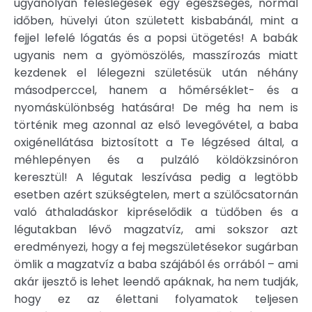
ugyanolyan feleslegesek egy egészséges, normal
időben, hüvelyi úton született kisbabánál, mint a
fejjel lefelé lógatás és a popsi ütögetés! A babák
ugyanis nem a gyömöszölés, masszírozás miatt
kezdenek el lélegezni születésük után néhány
másodperccel, hanem a hőmérséklet- és a
nyomáskülönbség hatására! De még ha nem is
történik meg azonnal az első levegővétel, a baba
oxigénellátása biztosított a Te légzésed által, a
méhlepényen és a pulzáló köldökzsinóron
keresztül! A légutak leszívása pedig a legtöbb
esetben azért szükségtelen, mert a szülőcsatornán
való áthaladáskor kipréselődik a tüdőben és a
légutakban lévő magzatvíz, ami sokszor azt
eredményezi, hogy a fej megszületésekor sugárban
ömlik a magzatvíz a baba szájából és orrából – ami
akár ijesztő is lehet leendő apáknak, ha nem tudják,
hogy ez az élettani folyamatok teljesen