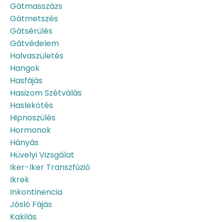
Gátmasszázs
Gátmetszés
Gátsérülés
Gátvédelem
Halvaszületés
Hangok
Hasfájás
Hasizom Szétválás
Haslekötés
Hipnoszülés
Hormonok
Hányás
Hüvelyi Vizsgálat
Iker-Iker Transzfúzió
Ikrek
Inkontinencia
Jósló Fájás
Kakilás