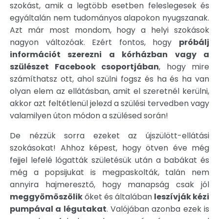
szokást, amik a legtöbb esetben feleslegesek és
egyáltalán nem tudományos alapokon nyugszanak.
Azt már most mondom, hogy a helyi szokások
nagyon változóak. Ezért fontos, hogy
próbálj
információt szerezni a kórházban vagy a
szülészet Facebook csoportjában
, hogy mire
számíthatsz ott, ahol szülni fogsz és ha és ha van
olyan elem az ellátásban, amit el szeretnél kerülni,
akkor azt feltétlenül jelezd a szülési tervedben vagy
valamilyen úton módon a szülésed során!
De nézzük sorra ezeket az újszülött-ellátási
szokásokat! Ahhoz képest, hogy ötven éve még
fejjel lefelé lógatták születésük után a babákat és
még a popsijukat is megpaskolták, talán nem
annyira hajmeresztő, hogy manapság csak jól
meggyömöszölik
őket és általában
leszívják kézi
pumpával a légutakat
. Valójában azonba ezek is