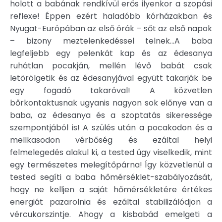
holott a babának rendkívül erős ilyenkor a szopási
reflexe! Éppen ezért haladóbb kórházakban és
Nyugat-Európában az első órák – sőt az első napok
– bizony meztelenkedéssel telnek…A baba
legfeljebb egy pelenkát kap és az édesanya
ruhátlan pocakján, mellén lévő babát csak
letörölgetik és az édesanyjával együtt takarják be
egy fogadó takaróval! A közvetlen
bőrkontaktusnak ugyanis nagyon sok előnye van a
baba, az édesanya és a szoptatás sikeressége
szempontjából is! A szülés után a pocakodon és a
mellkasodon vérbőség és ezáltal helyi
felmelegedés alakul ki, a tested úgy viselkedik, mint
egy természetes melegítőpárna! Így közvetlenül a
tested segíti a baba hőmérséklet-szabályozását,
hogy ne kelljen a saját hőmérsékletére értékes
energiát pazarolnia és ezáltal stabilizálódjon a
vércukorszintje. Ahogy a kisbabád emelgeti a