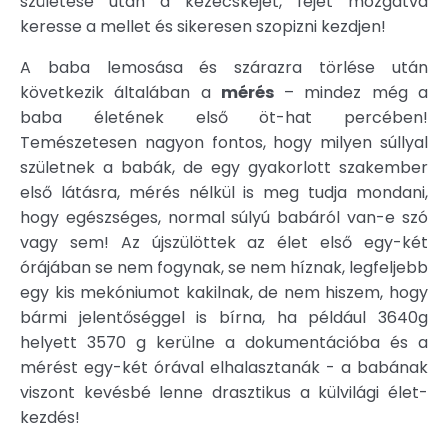
születése után a kezecskéjét, fejét mozgatva
keresse a mellet és sikeresen szopizni kezdjen!
A baba lemosása és szárazra törlése után
következik általában a
mérés
– mindez még a
baba életének első öt-hat percében!
Temészetesen nagyon fontos, hogy milyen súllyal
születnek a babák, de egy gyakorlott szakember
első látásra, mérés nélkül is meg tudja mondani,
hogy egészséges, normal súlyú babáról van-e szó
vagy sem! Az újszülöttek az élet első egy-két
órájában se nem fogynak, se nem híznak, legfeljebb
egy kis mekóniumot kakilnak, de nem hiszem, hogy
bármi jelentőséggel is bírna, ha például 3640g
helyett 3570 g kerülne a dokumentációba és a
mérést egy-két órával elhalasztanák - a babának
viszont kevésbé lenne drasztikus a külvilági élet-
kezdés!