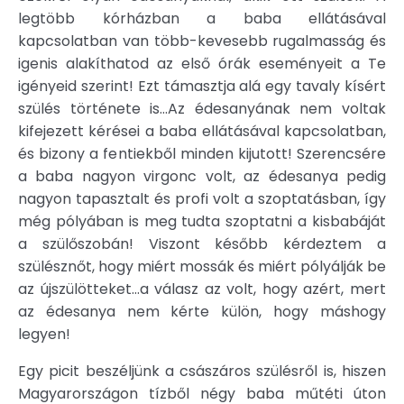
legtöbb kórházban a baba ellátásával
kapcsolatban van több-kevesebb rugalmasság és
igenis alakíthatod az első órák eseményeit a Te
igényeid szerint! Ezt támasztja alá egy tavaly kísért
szülés története is…Az édesanyának nem voltak
kifejezett kérései a baba ellátásával kapcsolatban,
és bizony a fentiekből minden kijutott! Szerencsére
a baba nagyon virgonc volt, az édesanya pedig
nagyon tapasztalt és profi volt a szoptatásban, így
még pólyában is meg tudta szoptatni a kisbabáját
a szülőszobán! Viszont később kérdeztem a
szülésznőt, hogy miért mossák és miért pólyálják be
az újszülötteket…a válasz az volt, hogy azért, mert
az édesanya nem kérte külön, hogy máshogy
legyen!
Egy picit beszéljünk a császáros szülésről is, hiszen
Magyarországon tízből négy baba műtéti úton