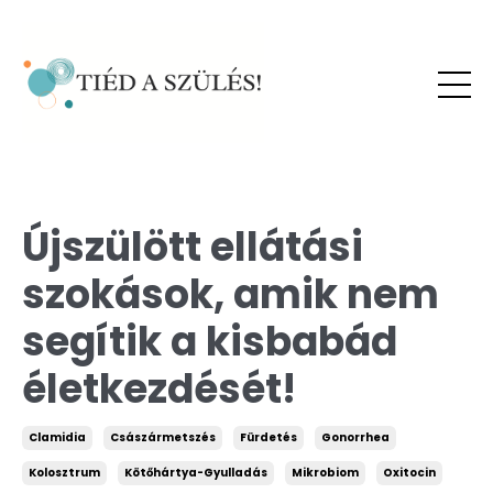
Újszülött ellátási
szokások, amik nem
segítik a kisbabád
életkezdését!
Clamidia
Császármetszés
Fürdetés
Gonorrhea
Kolosztrum
Kötőhártya-Gyulladás
Mikrobiom
Oxitocin