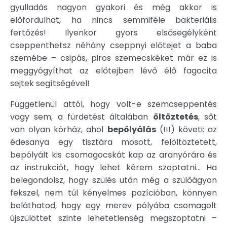
gyulladás nagyon gyakori és még akkor is
előfordulhat, ha nincs semmiféle bakteriális
fertőzés! Ilyenkor gyors elsősegélyként
cseppenthetsz néhány cseppnyi előtejet a baba
szemébe – csipás, piros szemecskéket már ez is
meggyógyíthat az előtejben lévő élő fagocita
sejtek segítségével!
Függetlenül attól, hogy volt-e szemcseppentés
vagy sem, a fürdetést általában
öltöztetés
, sőt
van olyan kórház, ahol
bepólyálás
(!!!) követi: az
édesanya egy tisztára mosott, felöltöztetett,
bepólyált kis csomagocskát kap az aranyórára és
az instrukciót, hogy lehet kérem szoptatni… Ha
belegondolsz, hogy szülés után még a szülőágyon
fekszel, nem túl kényelmes pozícióban, könnyen
beláthatod, hogy egy merev pólyába csomagolt
újszülöttet szinte lehetetlenség megszoptatni –