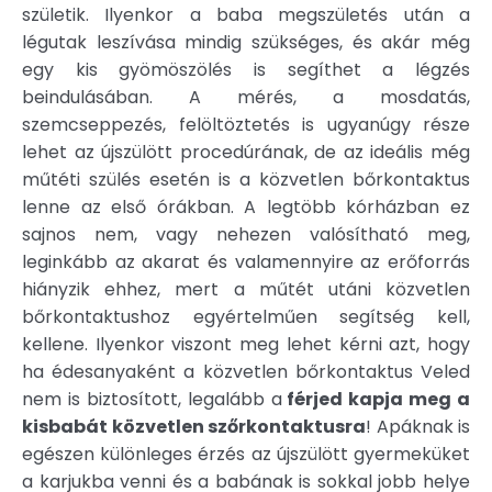
születik. Ilyenkor a baba megszületés után a
légutak leszívása mindig szükséges, és akár még
egy kis gyömöszölés is segíthet a légzés
beindulásában. A mérés, a mosdatás,
szemcseppezés, felöltöztetés is ugyanúgy része
lehet az újszülött procedúrának, de az ideális még
műtéti szülés esetén is a közvetlen bőrkontaktus
lenne az első órákban. A legtöbb kórházban ez
sajnos nem, vagy nehezen valósítható meg,
leginkább az akarat és valamennyire az erőforrás
hiányzik ehhez, mert a műtét utáni közvetlen
bőrkontaktushoz egyértelműen segítség kell,
kellene. Ilyenkor viszont meg lehet kérni azt, hogy
ha édesanyaként a közvetlen bőrkontaktus Veled
nem is biztosított, legalább a
férjed kapja meg a
kisbabát közvetlen szőrkontaktusra
! Apáknak is
egészen különleges érzés az újszülött gyermeküket
a karjukba venni és a babának is sokkal jobb helye