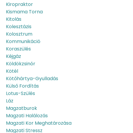
Kiropraktor
Kismama Torna
Kitolás
Kolesztázis
Kolosztrum
Kommunikáció
Koraszülés
Kéjgáz
Köldökzsinór
Kötél
Kötőhártya-Gyulladás
Külső Fordítás
Lotus-Szülés
Láz
Magzatburok
Magzati Halálozás
Magzati Kor Meghatározása
Magzati Stressz