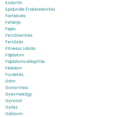
Endorfin
Epidurális Érzéstelenítés
Farfekvés
Fehérje
Fejés
Fertőtlenítés
Fertőzés
Fitnessz Labda
Fájdalom
Fájdalomcsillapítás
Félelem
Fürdetés
Gdm
Gonorrhea
Gyermekágy
Gynotal
Gyász
Gátizom