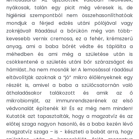
nyákosak, talán egy picit még véresek is, de
higiéniai szempontból nem összehasonlíthatóak
mondjuk a férjed edzés utáni pólójával vagy
zoknijával! Ráadásul a bőrükön még van több-
kevesebb vernix cremosa, ez a fehér, krémszerű
anyag, ami a baba bőrét védte és táplálta a
méhedben és ami még a születése után is
csökkentené a születés utáni bőr szárazságot és
hámlást…ha nem mosnák le! A lemosással ráadásul
eltávolítják azoknak a “jó” mikro élőlényeknek egy
részét is, amivel a baba a szülőcsatornán való
áthaladásakor talákozott és amik az ő
mikrobiomját, az immunrendszerének az első
védvonalát építenék ki! És ez még nem minden!
Kutatók azt tapasztalták, hogy a magzatvíz és az
előtej szaga nagyon hasonló, és a baba kezén lévő
magzatvíz szaga – is - készteti a babát arra, hogy