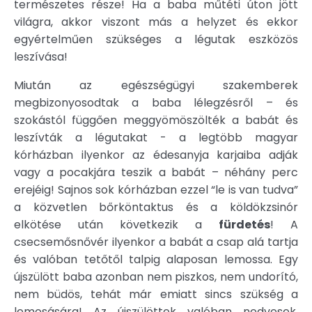
természetes része! Ha a baba műtéti úton jött
világra, akkor viszont más a helyzet és ekkor
egyértelműen szükséges a légutak eszközös
leszívása!
Miután az egészségügyi szakemberek
megbizonyosodtak a baba lélegzésről – és
szokástól függően meggyömöszölték a babát és
leszívták a légutakat - a legtöbb magyar
kórházban ilyenkor az édesanyja karjaiba adják
vagy a pocakjára teszik a babát – néhány perc
erejéig! Sajnos sok kórházban ezzel “le is van tudva”
a közvetlen bőrköntaktus és a köldökzsinór
elkötése után következik a
fürdetés
! A
csecsemősnővér ilyenkor a babát a csap alá tartja
és valóban tetőtől talpig alaposan lemossa. Egy
újszülött baba azonban nem piszkos, nem undorító,
nem büdös, tehát már emiatt sincs szükség a
lemosására! Az újszülöttek valóban nedvesek,