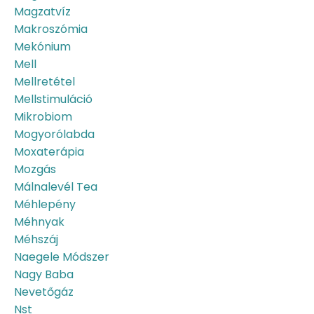
Magzatvíz
Makroszómia
Mekónium
Mell
Mellretétel
Mellstimuláció
Mikrobiom
Mogyorólabda
Moxaterápia
Mozgás
Málnalevél Tea
Méhlepény
Méhnyak
Méhszáj
Naegele Módszer
Nagy Baba
Nevetőgáz
Nst