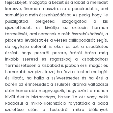
fejecskéjét, mozgatja a kezeit és a lábait a melledet
keresve, finoman masszírozza a pocakodat is, ami
stimulálja a méh összehúzódását. Az pedig, hogy Te
puszilgatod, ölelgeted, szagolgatod a kis
újszülöttedet, ez kiváltja az oxitocin hormon
termelését, ami nemcsak a méh összehúzódását, a
placenta leválását és a vérzés csillapodását segíti,
de egyfajta eufóriát is okoz és azt a csodálatos
érzést, hogy percről percre, óráról órára még
inkább szeresd és ragaszkodj a kisbabádhoz!
Természetesen a kisbabád is jobban érzi magát és
hamarabb szopizni kezd, ha érzi a tested melegét
és illatát, ha hallja a szívverésedet és ha érzi a
bőrén az érintésedet: a születés drámai változásai
után hamarabb megnyugszik, hogy azért a méhen
kívüli élet is biztonságos, hiszen Te ott vagy neki!
Ráadásul a mikro-kolonizáció folytatódik a baba
születése után: a testedről mikro élőlények