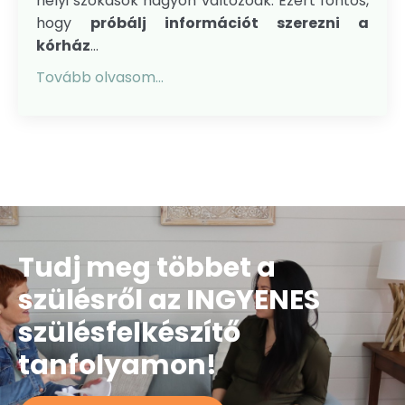
helyi szokások nagyon változóak. Ezért fontos,
hogy
próbálj információt szerezni a
kórház
...
Tovább olvasom...
Tudj meg többet a
szülésről az INGYENES
szülésfelkészítő
tanfolyamon!