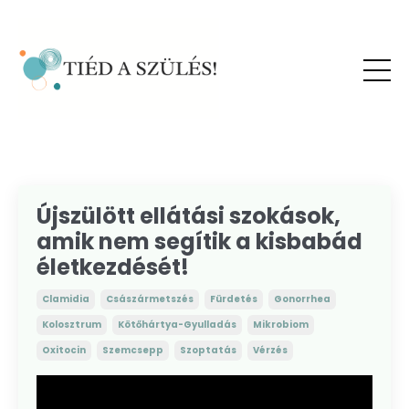
Újszülött ellátási szokások,
amik nem segítik a kisbabád
életkezdését!
Clamidia
Császármetszés
Fürdetés
Gonorrhea
Kolosztrum
Kötőhártya-Gyulladás
Mikrobiom
Oxitocin
Szemcsepp
Szoptatás
Vérzés