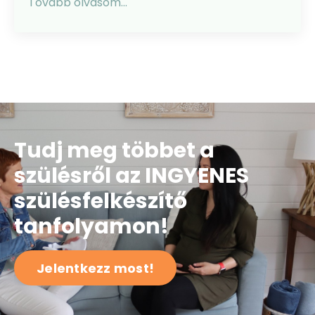
Tovább olvasom...
Tudj meg többet a
szülésről az INGYENES
szülésfelkészítő
tanfolyamon!
Jelentkezz most!