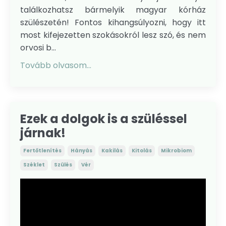
találkozhatsz bármelyik magyar kórház
szülészetén! Fontos kihangsúlyozni, hogy itt
most kifejezetten szokásokról lesz szó, és nem
orvosi b...
Tovább olvasom...
Ezek a dolgok is a szüléssel
járnak!
Fertőtlenítés
Hányás
Kakilás
Kitolás
Mikrobiom
Széklet
Szülés
Vér