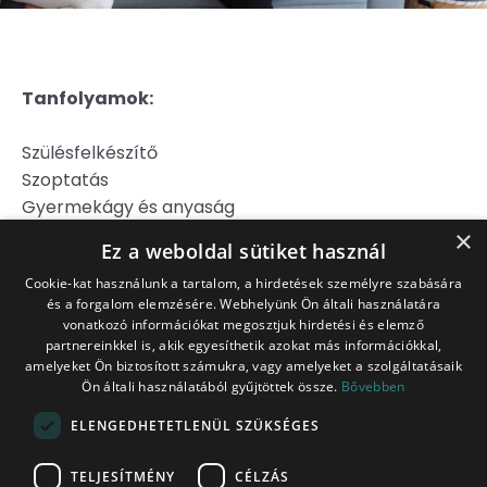
Tanfolyamok:
Szülésfelkészítő
Szoptatás
Gyermekágy és anyaság
Hipnoszülés
×
Ez a weboldal sütiket használ
Szülj könnyebben!
Cookie-kat használunk a tartalom, a hirdetések személyre szabására
és a forgalom elemzésére. Webhelyünk Ön általi használatára
Jogi Nyilatkozat
vonatkozó információkat megosztjuk hirdetési és elemző
Adatkezelési Tájékoztató
partnereinkkel is, akik egyesíthetik azokat más információkkal,
Általános Szerződési Feltételek
amelyeket Ön biztosított számukra, vagy amelyeket a szolgáltatásaik
Ön általi használatából gyűjtöttek össze.
Bővebben
Belépés tagoknak
ITT!
ELENGEDHETETLENÜL SZÜKSÉGES
Platina Csomag
TELJESÍTMÉNY
CÉLZÁS