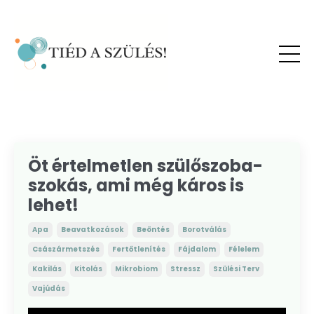
Öt értelmetlen szülőszoba-
szokás, ami még káros is
lehet!
Apa
Beavatkozások
Beöntés
Borotválás
Császármetszés
Fertőtlenítés
Fájdalom
Félelem
Kakilás
Kitolás
Mikrobiom
Stressz
Szülési Terv
Vajúdás