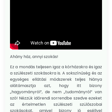
Ahány ház, annyi szokás!
Ez a mondás teljesen igaz a kórházakra és igaz
a szülészeti szokásokra is. A sokszínűség és az
egységes ellátási módszerek teljes hiánya
alátámasztja azt, hogy itt bizony
„hagyományról”, de nem „tudományról” van
szó! Nézzük időrendi sorrendbe szedve ezeket
az értelmetlen szülészeti szülőszobai
szokásokat, amivel bizony jó eséllyel