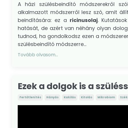
A házi szülésbeindító módszerekről sz
alkalmazott módszerről lesz szó, amit áll
beindítására: ez a
ricinusolaj
. Kutatások
hatását, de azért van néhány olyan dolog 
tudnod, ha gondolkodsz ezen a módszeren!
szülésbeindító módszerre...
Tovább olvasom...
Ezek a dolgok is a szülés
Fertőtlenítés
Hányás
Kakilás
Kitolás
Mikrobiom
Szék