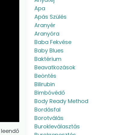
Apa
Apás Szülés
Aranyér
Aranyóra
Baba Fekvése
Baby Blues
Baktérium
Beavatkozások
Beöntés
Bilirubin
Bimbóvédő
Body Ready Method
Bordásfal
Borotválás
Burokleválasztás
leendő
Burokrepesztés