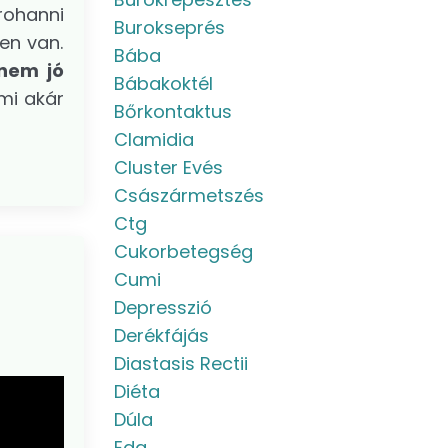
rohanni
Burokseprés
en van.
Bába
 nem jó
Bábakoktél
ami akár
Bőrkontaktus
Clamidia
Cluster Evés
Császármetszés
Ctg
Cukorbetegség
Cumi
Depresszió
Derékfájás
Diastasis Rectii
Diéta
Dúla
Eda