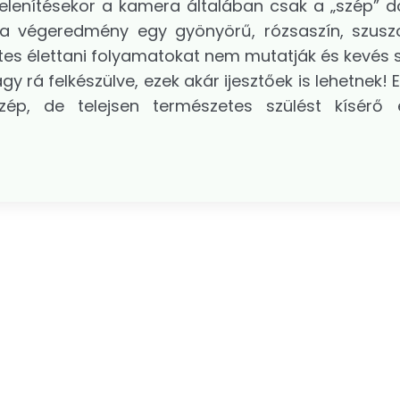
jelenítésekor a kamera általában csak a „szép” d
a végeredmény egy gyönyörű, rózsaszín, szusz
zetes élettani folyamatokat nem mutatják és kevés 
y rá felkészülve, ezek akár ijesztőek is lehetnek!
ép, de telejsen természetes szülést kísérő é