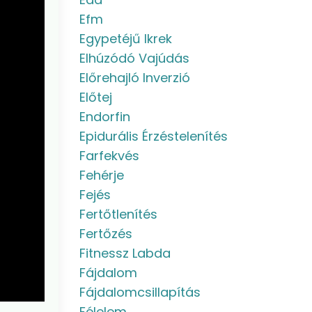
Efm
Egypetéjű Ikrek
Elhúzódó Vajúdás
Előrehajló Inverzió
Előtej
Endorfin
Epidurális Érzéstelenítés
Farfekvés
Fehérje
Fejés
Fertőtlenítés
Fertőzés
Fitnessz Labda
Fájdalom
Fájdalomcsillapítás
Félelem