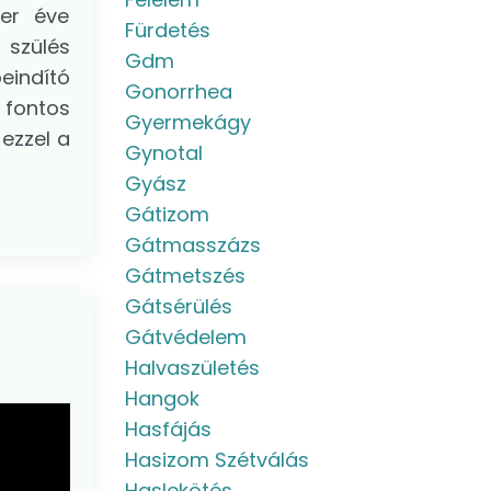
zer éve
Fürdetés
 szülés
Gdm
eindító
Gonorrhea
 fontos
Gyermekágy
ezzel a
Gynotal
Gyász
Gátizom
Gátmasszázs
Gátmetszés
Gátsérülés
Gátvédelem
Halvaszületés
Hangok
Hasfájás
Hasizom Szétválás
Haslekötés