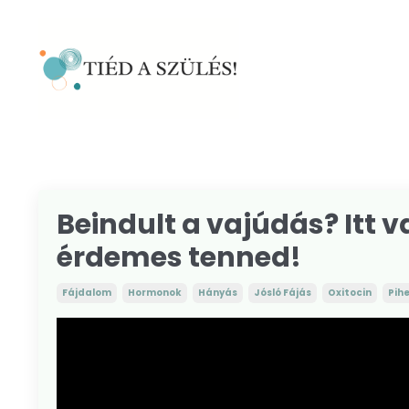
Beindult a vajúdás? Itt 
érdemes tenned!
Fájdalom
Hormonok
Hányás
Jósló Fájás
Oxitocin
Pih