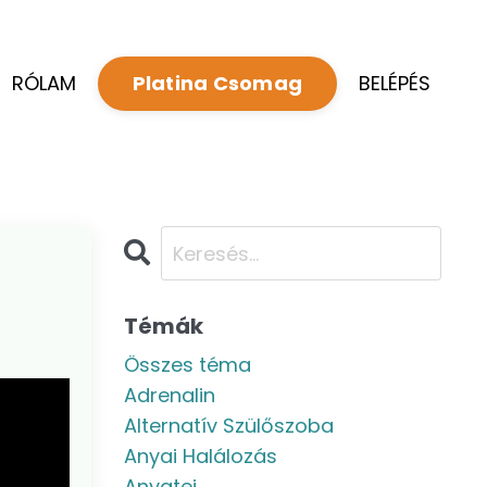
RÓLAM
BELÉPÉS
Platina Csomag
Témák
Összes téma
Adrenalin
Alternatív Szülőszoba
Anyai Halálozás
Anyatej