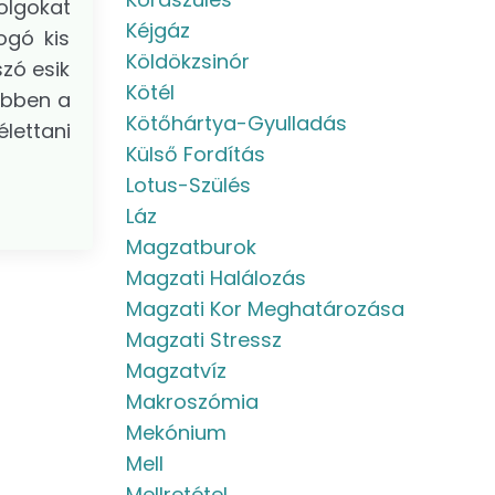
olgokat
Kéjgáz
ogó kis
Köldökzsinór
szó esik
Kötél
 Ebben a
Kötőhártya-Gyulladás
lettani
Külső Fordítás
Lotus-Szülés
Láz
Magzatburok
Magzati Halálozás
Magzati Kor Meghatározása
Magzati Stressz
Magzatvíz
Makroszómia
Mekónium
Mell
Mellretétel