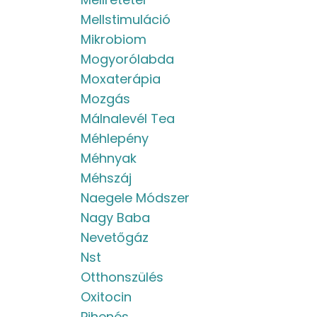
Mellstimuláció
Mikrobiom
Mogyorólabda
Moxaterápia
Mozgás
Málnalevél Tea
Méhlepény
Méhnyak
Méhszáj
Naegele Módszer
Nagy Baba
Nevetőgáz
Nst
Otthonszülés
Oxitocin
Pihenés