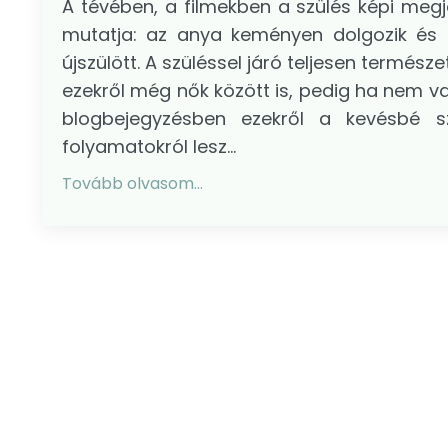
A tévében, a filmekben a szülés képi meg
mutatja: az anya keményen dolgozik és 
újszülött. A szüléssel járó teljesen termés
ezekről még nők között is, pedig ha nem vag
blogbejegyzésben ezekről a kevésbé sz
folyamatokról lesz...
Tovább olvasom...