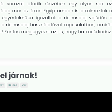
óló sorozat ötödik részében egy olyan sok e
ítólag már az ókori Egyiptomban is alkalmaztak a
 egyértelműen igazolták a ricinusolaj vajúdás b
a ricinusolaj használatával kapcsolatban, amiről
 Fontos megjegyezni azt is, hogy ha kacérkodsz 
sel járnak!
let
Szülés
Vér