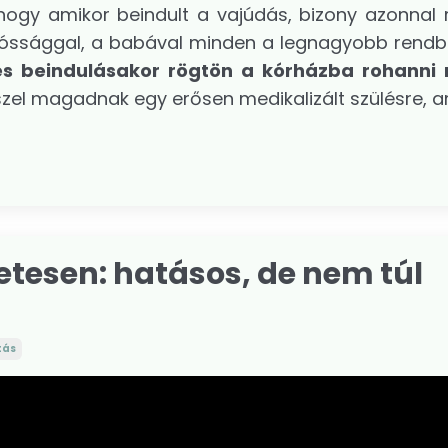
hogy amikor beindult a vajúdás, bizony azonnal 
ndóssággal, a babával minden a legnagyobb rendb
és beindulásakor rögtön a kórházba rohanni
eszel magadnak egy erősen medikalizált szülésre, 
etesen: hatásos, de nem túl
tás