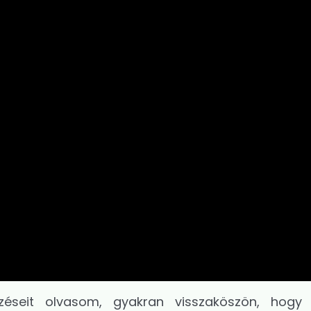
éseit olvasom, gyakran visszaköszön, hogy 