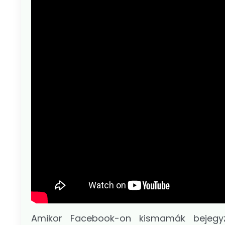
Amikor Facebook-on kismamák bejegyz