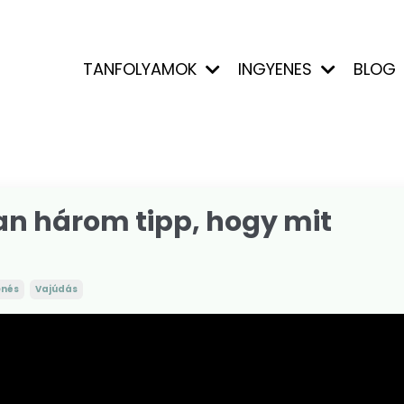
TANFOLYAMOK
INGYENES
BLOG
van három tipp, hogy mit
enés
Vajúdás