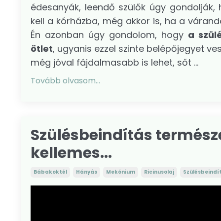
édesanyák, leendő szülők úgy gondolják, 
kell a kórházba, még akkor is, ha a vára
Én azonban úgy gondolom, hogy
a szül
ötlet
, ugyanis ezzel szinte belépőjegyet v
még jóval fájdalmasabb is lehet, sőt ...
Tovább olvasom...
Szülésbeindítás termész
kellemes...
Bábakoktél
Hányás
Mekónium
Ricinusolaj
Szülésbeindí