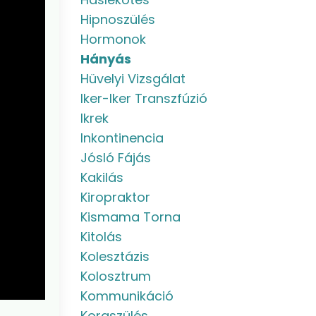
Hipnoszülés
Hormonok
Hányás
Hüvelyi Vizsgálat
Iker-Iker Transzfúzió
Ikrek
Inkontinencia
Jósló Fájás
Kakilás
Kiropraktor
Kismama Torna
Kitolás
Kolesztázis
Kolosztrum
Kommunikáció
Koraszülés