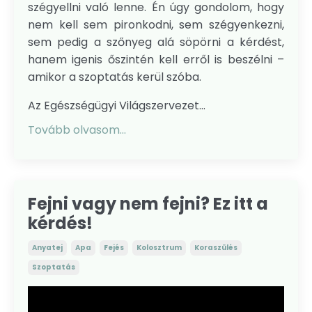
szégyellni való lenne. Én úgy gondolom, hogy
nem kell sem pironkodni, sem szégyenkezni,
sem pedig a szőnyeg alá söpörni a kérdést,
hanem igenis őszintén kell erről is beszélni –
amikor a szoptatás kerül szóba.
Az Egészségügyi Világszervezet...
Tovább olvasom...
Fejni vagy nem fejni? Ez itt a
kérdés!
Anyatej
Apa
Fejés
Kolosztrum
Koraszülés
Szoptatás