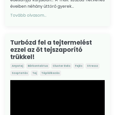
éveiben néhány úttörő gyerek...
Tovább olvasom...
Turbózd fel a tejtermelést
ezzel az öt tejszaporító
trükkel!
Anyatej
Bőrkontaktus
Cluster Evés
Fejés
Stressz
Szoptatás
Tej
Táplálkozás