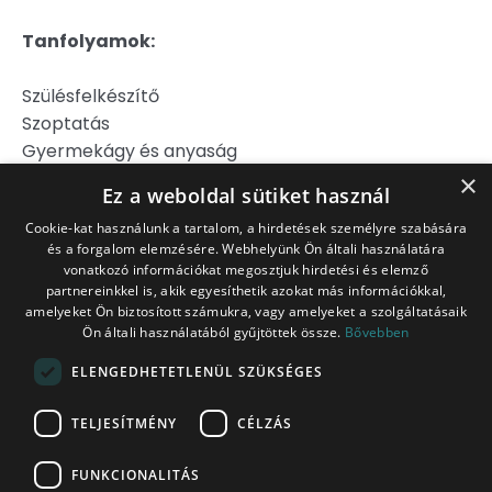
Tanfolyamok:
Szülésfelkészítő
Szoptatás
Gyermekágy és anyaság
Hipnoszülés
×
Ez a weboldal sütiket használ
Szülj könnyebben!
Cookie-kat használunk a tartalom, a hirdetések személyre szabására
és a forgalom elemzésére. Webhelyünk Ön általi használatára
Jogi Nyilatkozat
vonatkozó információkat megosztjuk hirdetési és elemző
Adatkezelési Tájékoztató
partnereinkkel is, akik egyesíthetik azokat más információkkal,
Általános Szerződési Feltételek
amelyeket Ön biztosított számukra, vagy amelyeket a szolgáltatásaik
Ön általi használatából gyűjtöttek össze.
Bővebben
Belépés tagoknak
ITT!
ELENGEDHETETLENÜL SZÜKSÉGES
Platina Csomag
TELJESÍTMÉNY
CÉLZÁS
FUNKCIONALITÁS
racz.kata@tiedaszules.hu