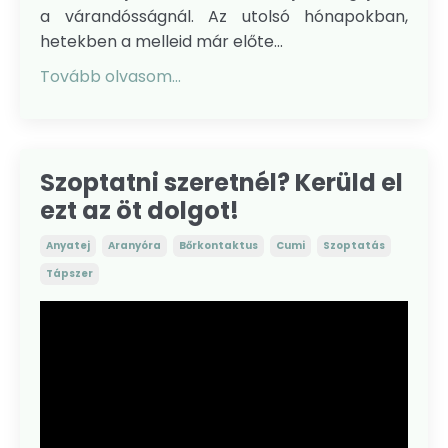
a várandósságnál. Az utolsó hónapokban,
hetekben a melleid már előte...
Tovább olvasom...
Szoptatni szeretnél? Kerüld el
ezt az öt dolgot!
Anyatej
Aranyóra
Bőrkontaktus
Cumi
Szoptatás
Tápszer