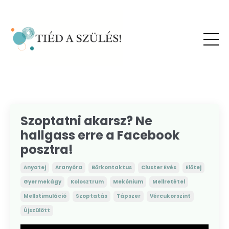
Szoptatni akarsz? Ne
hallgass erre a Facebook
posztra!
Anyatej
Aranyóra
Bőrkontaktus
Cluster Evés
Előtej
Gyermekágy
Kolosztrum
Mekónium
Mellretétel
Mellstimuláció
Szoptatás
Tápszer
Vércukorszint
Újszülött