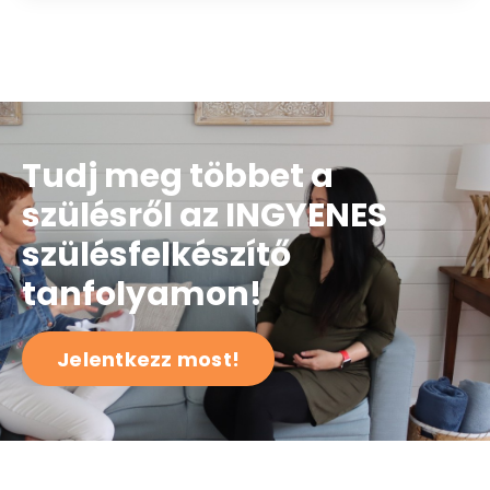
Tudj meg többet a
szülésről az INGYENES
szülésfelkészítő
tanfolyamon!
Jelentkezz most!