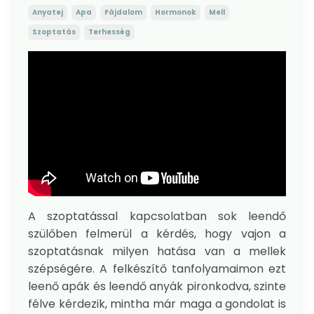
Anyatej
Apa
Fájdalom
Hormonok
Mell
Szoptatás
Terhesség
A szoptatással kapcsolatban sok leendő
szülőben felmerül a kérdés, hogy vajon a
szoptatásnak milyen hatása van a mellek
szépségére. A felkészítő tanfolyamaimon ezt
leenő apák és leendő anyák pironkodva, szinte
félve kérdezik, mintha már maga a gondolat is