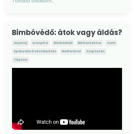
Tovább olvasom...
Bimbóvédő: átok vagy áldás?
Anyatej
Aranyóra
Bimbóvédő
Bőrkontaktus
Cumi
Epidurális Érzéstelenítés
Mellretétel
Szoptatás
Tápszer