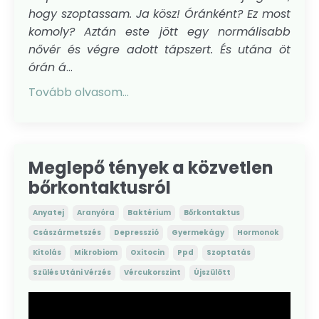
hogy szoptassam. Ja kösz! Óránként? Ez most
komoly? Aztán este jött egy normálisabb
nővér és végre adott tápszert. És utána öt
órán á
...
Tovább olvasom...
Meglepő tények a közvetlen
bőrkontaktusról
Anyatej
Aranyóra
Baktérium
Bőrkontaktus
Császármetszés
Depresszió
Gyermekágy
Hormonok
Kitolás
Mikrobiom
Oxitocin
Ppd
Szoptatás
Szülés Utáni Vérzés
Vércukorszint
Újszülött