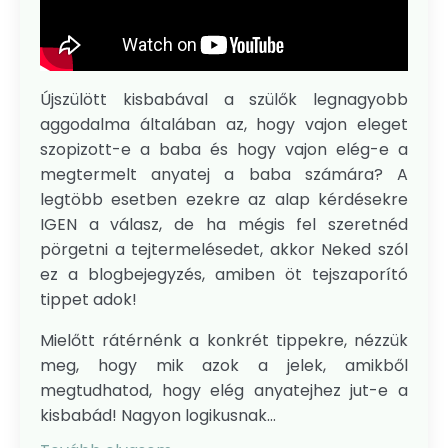
Újszülött kisbabával a szülők legnagyobb
aggodalma általában az, hogy vajon eleget
szopizott-e a baba és hogy vajon elég-e a
megtermelt anyatej a baba számára? A
legtöbb esetben ezekre az alap kérdésekre
IGEN a válasz, de ha mégis fel szeretnéd
pörgetni a tejtermelésedet, akkor Neked szól
ez a blogbejegyzés, amiben öt tejszaporító
tippet adok!
Mielőtt rátérnénk a konkrét tippekre, nézzük
meg, hogy mik azok a jelek, amikből
megtudhatod, hogy elég anyatejhez jut-e a
kisbabád! Nagyon logikusnak...