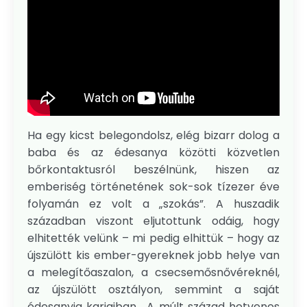
Ha egy kicst belegondolsz, elég bizarr dolog a
baba és az édesanya közötti közvetlen
bőrkontaktusról beszélnünk, hiszen az
emberiség történetének sok-sok tízezer éve
folyamán ez volt a „szokás”. A huszadik
században viszont eljutottunk odáig, hogy
elhitették velünk – mi pedig elhittük – hogy az
újszülött kis ember-gyereknek jobb helye van
a melegítőaszalon, a csecsemősnővéreknél,
az újszülött osztályon, semmint a saját
édesanyja karjaiban... A múlt század hetvenes