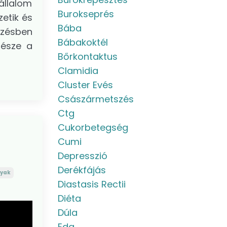
állalom
Burokseprés
zetik és
Bába
yzésben
Bábakoktél
része a
Bőrkontaktus
Clamidia
Cluster Evés
Császármetszés
Ctg
Cukorbetegség
Cumi
Depresszió
Derékfájás
yak
Diastasis Rectii
Diéta
Dúla
Eda