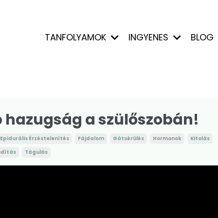
TANFOLYAMOK
INGYENES
BLOG
b hazugság a szülőszobán!
Epidurális Érzéstelenítés
Fájdalom
Gátsérülés
Hormonok
Kitolás
ndítás
Tágulás