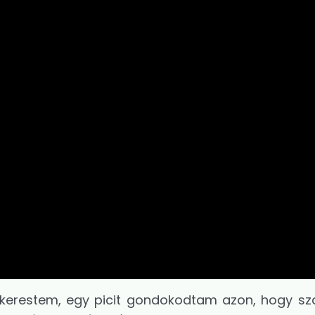
kerestem, egy picit gondokodtam azon, hogy s