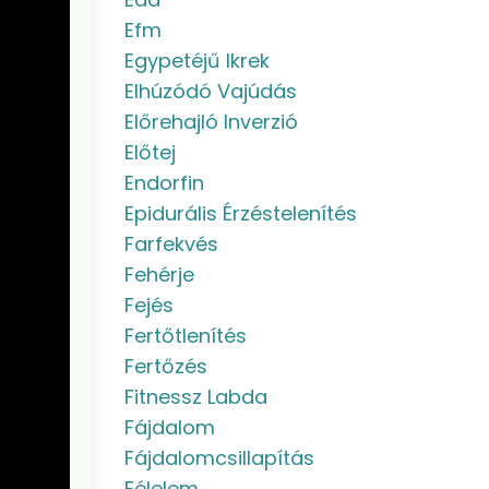
Efm
Egypetéjű Ikrek
Elhúzódó Vajúdás
Előrehajló Inverzió
Előtej
Endorfin
Epidurális Érzéstelenítés
Farfekvés
Fehérje
Fejés
Fertőtlenítés
Fertőzés
Fitnessz Labda
Fájdalom
Fájdalomcsillapítás
Félelem