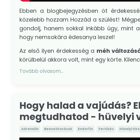
Ebben a blogbejegyzésben öt érdekessé
közelebb hozzam Hozzád a szülést! Mégped
gondolj, hanem sokkal inkább úgy, mint 
hogy nemsokára édesanya leszel!
Az első ilyen érdekesség a
méh változás
körülbelül akkora volt, mint egy körte. Kilen
Tovább olvasom...
Hogy halad a vajúdás? Eb
megtudhatod - hüvelyi vi
Adrenalin
Beavatkozások
Endorfin
Fertőzés
Hüvelyi Viz