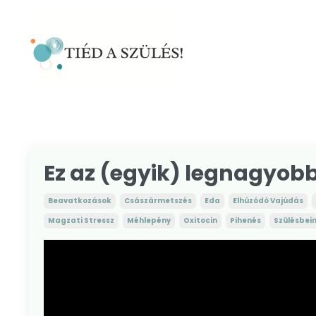
Ez az (egyik) legnagyob
Beavatkozások
Császármetszés
Eda
Elhúzódó Vajúdás
Magzati Stressz
Méhlepény
Oxitocin
Pihenés
Szülésbei