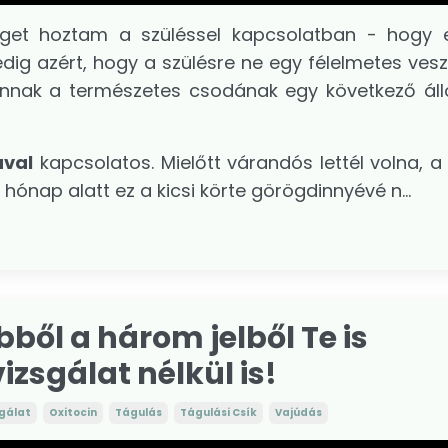
get hoztam a szüléssel kapcsolatban - hogy e
ig azért, hogy a szülésre ne egy félelmetes vesz
annak a természetes csodának egy következő ál
ával
kapcsolatos. Mielőtt várandós lettél volna, 
c hónap alatt ez a kicsi körte görögdinnyévé n...
ből a három jelből Te is
zsgálat nélkül is!
sgálat
Oxitocin
Tágulás
Tágulási Csík
Vajúdás