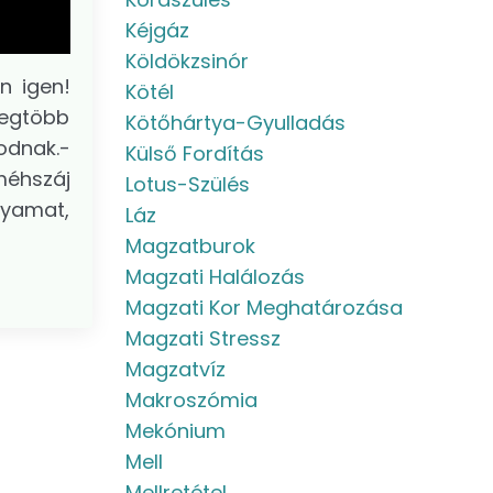
Kéjgáz
Köldökzsinór
n igen!
Kötél
legtöbb
Kötőhártya-Gyulladás
odnak.-
Külső Fordítás
méhszáj
Lotus-Szülés
olyamat,
Láz
Magzatburok
Magzati Halálozás
Magzati Kor Meghatározása
Magzati Stressz
Magzatvíz
Makroszómia
Mekónium
Mell
Mellretétel