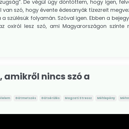
azugság”. De végül úgy döntöttem, hogy igen, felv
rról van szó, hogy évente édesanyák tízezreit megve
á a szülésük folyamán. Szóval igen. Ebben a bejeg
n az oxiról lesz szó, ami Magyarországon szinte 
, amikről nincs szó a
élelem
Gátmetszés
Gátsérülés
Magzati Stressz
Méhlepény
Méhn