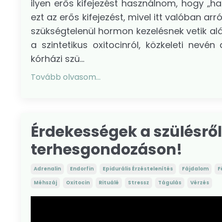
ilyen erős kifejezést használnom, hogy „h
ezt az erős kifejezést, mivel itt valóban a
szükségtelenül hormon kezelésnek vetik al
a szintetikus oxitocinról, közkeleti nevé
kórházi szü...
Tovább olvasom...
Érdekességek a szülésről
terhesgondozáson!
Adrenalin
Endorfin
Epidurális Érzéstelenítés
Fájdalom
F
Méhszáj
Oxitocin
Rituálé
Stressz
Tágulás
Vérzés