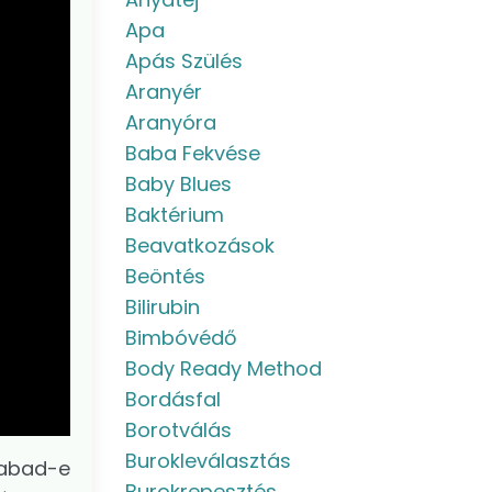
Apa
Apás Szülés
Aranyér
Aranyóra
Baba Fekvése
Baby Blues
Baktérium
Beavatkozások
Beöntés
Bilirubin
Bimbóvédő
Body Ready Method
Bordásfal
Borotválás
Burokleválasztás
zabad-e
Burokrepesztés