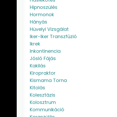
Hipnoszülés
Hormonok
Hányás
Hüvelyi Vizsgálat
Iker-Iker Transzfúzió
Ikrek
Inkontinencia
Jósló Fájás
Kakilás
Kiropraktor
Kismama Torna
Kitolás
Kolesztázis
Kolosztrum
Kommunikáció
Koraszülés