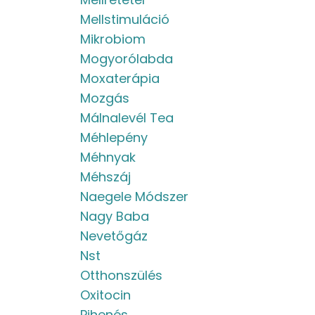
Mellstimuláció
Mikrobiom
Mogyorólabda
Moxaterápia
Mozgás
Málnalevél Tea
Méhlepény
Méhnyak
Méhszáj
Naegele Módszer
Nagy Baba
Nevetőgáz
Nst
Otthonszülés
Oxitocin
Pihenés