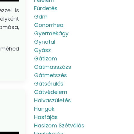
Fürdetés
zzel is
Gdm
élyként
Gonorrhea
lomása,
Gyermekágy
Gynotal
a méhed
Gyász
Gátizom
Gátmasszázs
Gátmetszés
Gátsérülés
Gátvédelem
Halvaszületés
Hangok
Hasfájás
Hasizom Szétválás
Haslekötés