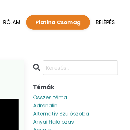
RÓLAM
BELÉPÉS
Platina Csomag
Témák
Összes téma
Adrenalin
Alternatív Szülőszoba
Anyai Halálozás
Anyatej