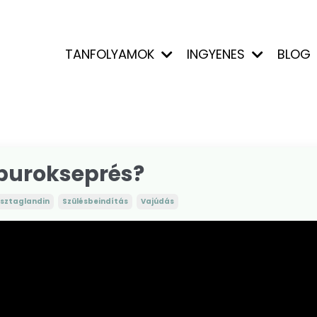
TANFOLYAMOK
INGYENES
BLOG
 burokseprés?
osztaglandin
Szülésbeindítás
Vajúdás