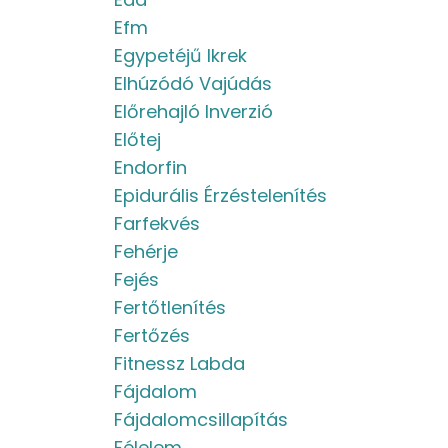
Efm
Egypetéjű Ikrek
Elhúzódó Vajúdás
Előrehajló Inverzió
Előtej
Endorfin
Epidurális Érzéstelenítés
Farfekvés
Fehérje
Fejés
Fertőtlenítés
Fertőzés
Fitnessz Labda
Fájdalom
Fájdalomcsillapítás
Félelem