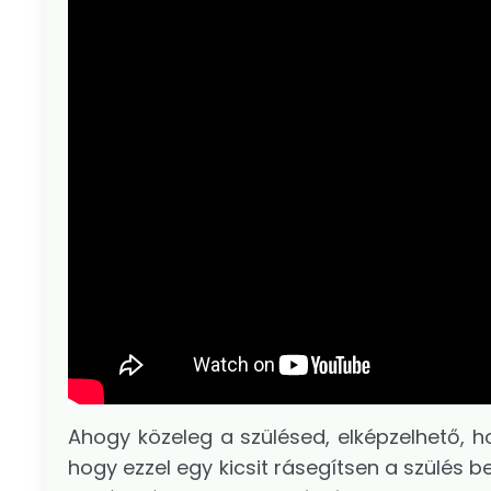
Ahogy közeleg a szülésed, elképzelhető, h
hogy ezzel egy kicsit rásegítsen a szülés 