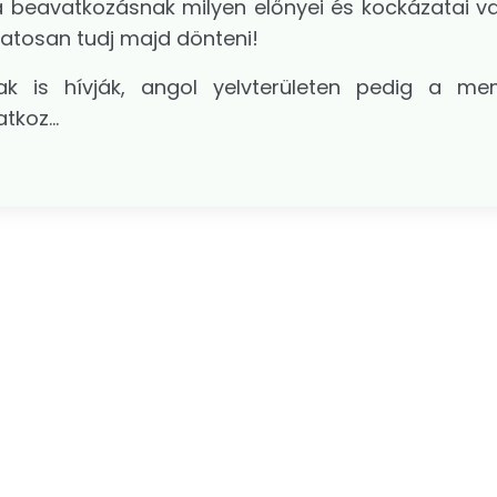
a beavatkozásnak milyen előnyei és kockázatai v
datosan tudj majd dönteni!
ak is hívják, angol yelvterületen pedig a m
atkoz
...