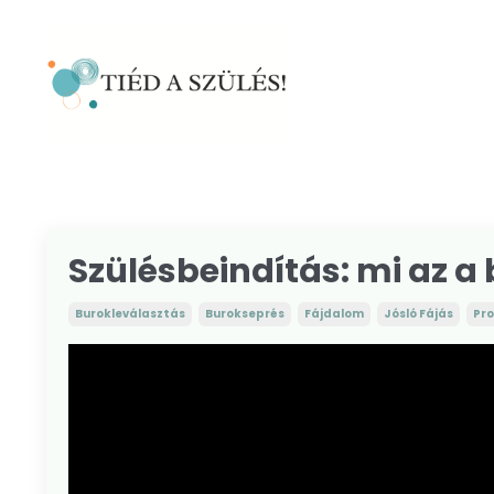
Szülésbeindítás: mi az a
Burokleválasztás
Burokseprés
Fájdalom
Jósló Fájás
Pr