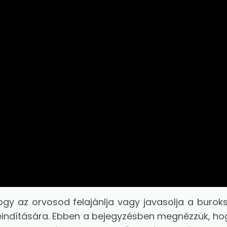
ogy az orvosod felajánlja vagy javasolja a buroks
beindítására. Ebben a bejegyzésben megnézzük, hog