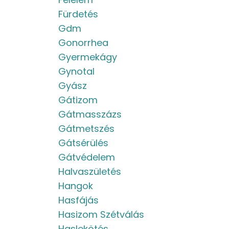
Fürdetés
Gdm
Gonorrhea
Gyermekágy
Gynotal
Gyász
Gátizom
Gátmasszázs
Gátmetszés
Gátsérülés
Gátvédelem
Halvaszületés
Hangok
Hasfájás
Hasizom Szétválás
Haslekötés