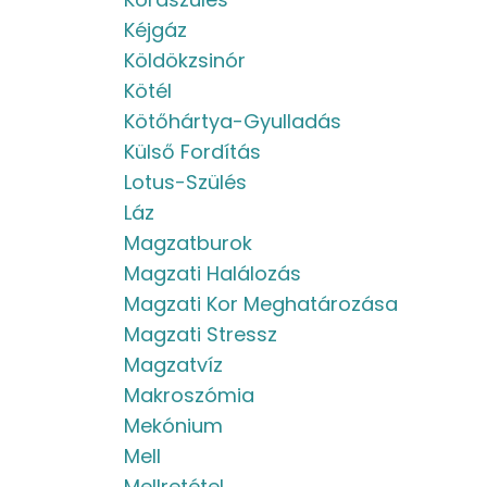
Kéjgáz
Köldökzsinór
Kötél
Kötőhártya-Gyulladás
Külső Fordítás
Lotus-Szülés
Láz
Magzatburok
Magzati Halálozás
Magzati Kor Meghatározása
Magzati Stressz
Magzatvíz
Makroszómia
Mekónium
Mell
Mellretétel