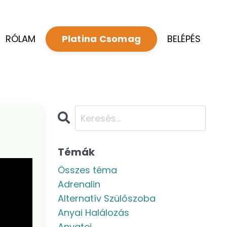
RÓLAM
BELÉPÉS
Platina Csomag
Témák
Összes téma
Adrenalin
Alternatív Szülőszoba
Anyai Halálozás
Anyatej