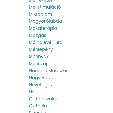
Mellstimuláció
Mikrobiom
Mogyorólabda
Moxaterápia
Mozgás
Málnalevél Tea
Méhlepény
Méhnyak
Méhszáj
Naegele Módszer
Nagy Baba
Nevetőgáz
Nst
Otthonszülés
Oxitocin
Pihenés