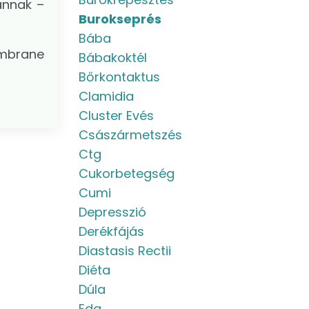
annak –
Burokseprés
Bába
embrane
Bábakoktél
Bőrkontaktus
Clamidia
Cluster Evés
Császármetszés
Ctg
Cukorbetegség
Cumi
Depresszió
Derékfájás
Diastasis Rectii
Diéta
Dúla
Eda