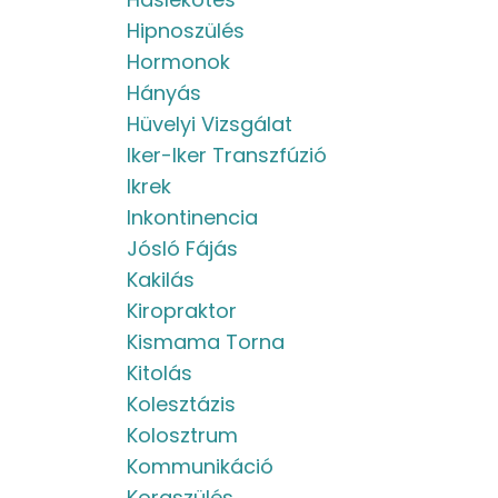
Hipnoszülés
Hormonok
Hányás
Hüvelyi Vizsgálat
Iker-Iker Transzfúzió
Ikrek
Inkontinencia
Jósló Fájás
Kakilás
Kiropraktor
Kismama Torna
Kitolás
Kolesztázis
Kolosztrum
Kommunikáció
Koraszülés