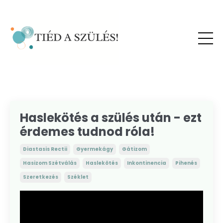
Haslekötés a szülés után - ezt
érdemes tudnod róla!
Diastasis Rectii
Gyermekágy
Gátizom
Hasizom Szétválás
Haslekötés
Inkontinencia
Pihenés
Szeretkezés
Széklet