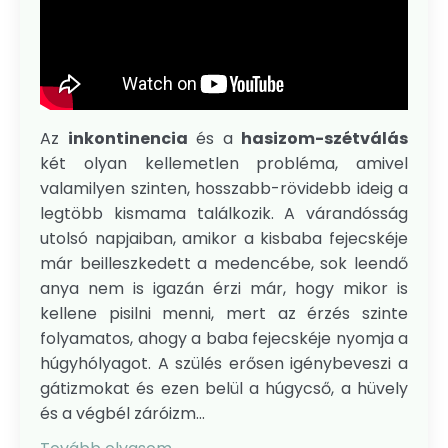
Az
inkontinencia
és a
hasizom-szétválás
két olyan kellemetlen probléma, amivel
valamilyen szinten, hosszabb-rövidebb ideig a
legtöbb kismama találkozik. A várandósság
utolsó napjaiban, amikor a kisbaba fejecskéje
már beilleszkedett a medencébe, sok leendő
anya nem is igazán érzi már, hogy mikor is
kellene pisilni menni, mert az érzés szinte
folyamatos, ahogy a baba fejecskéje nyomja a
húgyhólyagot. A szülés erősen igénybeveszi a
gátizmokat és ezen belül a húgycső, a hüvely
és a végbél záróizm...