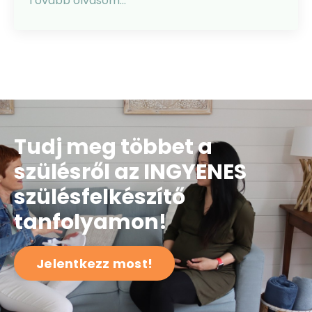
Tovább olvasom...
Tudj meg többet a
szülésről az INGYENES
szülésfelkészítő
tanfolyamon!
Jelentkezz most!