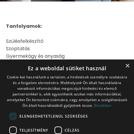
Tanfolyamok:
Szülésfelkészítő
Szoptatás
Gyermekágy és anyaság
Hipnoszülés
×
Ez a weboldal sütiket használ
Szülj könnyebben!
Cookie-kat használunk a tartalom, a hirdetések személyre szabására
és a forgalom elemzésére. Webhelyünk Ön általi használatára
Jogi Nyilatkozat
vonatkozó információkat megosztjuk hirdetési és elemző
Adatkezelési Tájékoztató
partnereinkkel is, akik egyesíthetik azokat más információkkal,
Általános Szerződési Feltételek
amelyeket Ön biztosított számukra, vagy amelyeket a szolgáltatásaik
Ön általi használatából gyűjtöttek össze.
Bővebben
Belépés tagoknak
ITT!
ELENGEDHETETLENÜL SZÜKSÉGES
Platina Csomag
TELJESÍTMÉNY
CÉLZÁS