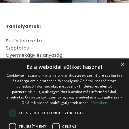
Tanfolyamok:
Szülésfelkészítő
Szoptatás
Gyermekágy és anyaság
Hipnoszülés
×
Ez a weboldal sütiket használ
Szülj könnyebben!
Cookie-kat használunk a tartalom, a hirdetések személyre szabására
és a forgalom elemzésére. Webhelyünk Ön általi használatára
Jogi Nyilatkozat
vonatkozó információkat megosztjuk hirdetési és elemző
Adatkezelési Tájékoztató
partnereinkkel is, akik egyesíthetik azokat más információkkal,
Általános Szerződési Feltételek
amelyeket Ön biztosított számukra, vagy amelyeket a szolgáltatásaik
Ön általi használatából gyűjtöttek össze.
Bővebben
Belépés tagoknak
ITT!
ELENGEDHETETLENÜL SZÜKSÉGES
Platina Csomag
TELJESÍTMÉNY
CÉLZÁS