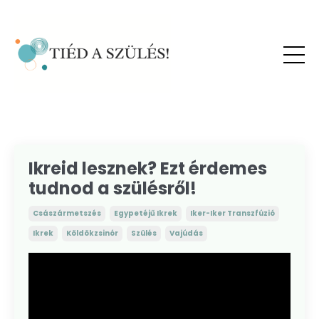
Ikreid lesznek? Ezt érdemes
tudnod a szülésről!
Császármetszés
Egypetéjű Ikrek
Iker-Iker Transzfúzió
Ikrek
Köldökzsinór
Szülés
Vajúdás