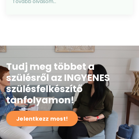
Tovább olvasom...
Tudj meg többet a
szülésről az INGYENES
szülésfelkészítő
tanfolyamon!
Jelentkezz most!