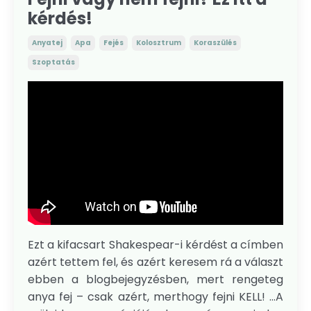
kérdés!
Anyatej
Apa
Fejés
Kolosztrum
Koraszülés
Szoptatás
Ezt a kifacsart Shakespear-i kérdést a címben
azért tettem fel, és azért keresem rá a választ
ebben a blogbejegyzésben, mert rengeteg
anya fej – csak azért, merthogy fejni KELL! ...A