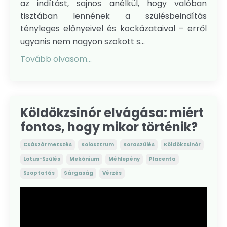
az indítást, sajnos anélkül, hogy valóban
tisztában lennének a szülésbeindítás
tényleges előnyeivel és kockázataival – erről
ugyanis nem nagyon szokott s...
Tovább olvasom...
Köldökzsinór elvágása: miért
fontos, hogy mikor történik?
Császármetszés
Kolosztrum
Koraszülés
Köldökzsinór
Lotus-Szülés
Mekónium
Méhlepény
Placenta
Szoptatás
Sárgaság
Vérzés