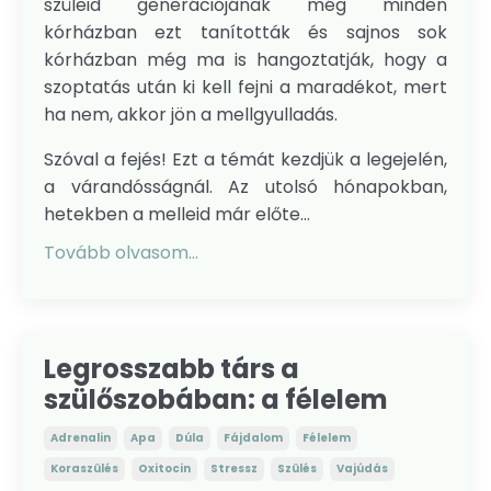
szüleid generációjának még minden
kórházban ezt tanították és sajnos sok
kórházban még ma is hangoztatják, hogy a
szoptatás után ki kell fejni a maradékot, mert
ha nem, akkor jön a mellgyulladás.
Szóval a fejés! Ezt a témát kezdjük a legejelén,
a várandósságnál. Az utolsó hónapokban,
hetekben a melleid már előte...
Tovább olvasom...
Legrosszabb társ a
szülőszobában: a félelem
Adrenalin
Apa
Dúla
Fájdalom
Félelem
Koraszülés
Oxitocin
Stressz
Szülés
Vajúdás