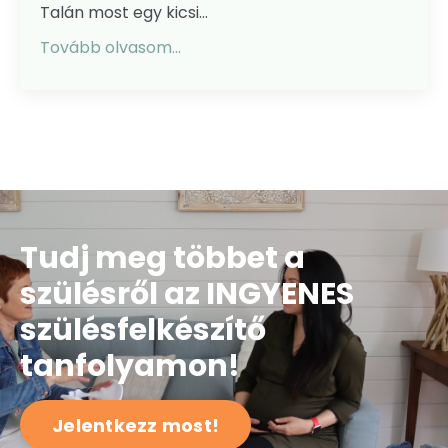
Talán most egy kicsi...
Tovább olvasom...
Tudj meg többet a
szülésről az INGYENES
szülésfelkészítő
tanfolyamon!
Jelentkezz most!