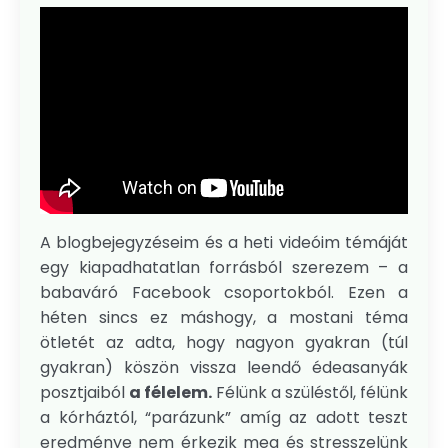
A blogbejegyzéseim és a heti videóim témáját
egy kiapadhatatlan forrásból szerezem – a
babaváró Facebook csoportokból. Ezen a
héten sincs ez máshogy, a mostani téma
ötletét az adta, hogy nagyon gyakran (túl
gyakran) köszön vissza leendő édeasanyák
posztjaiból
a félelem.
Félünk a szüléstől, félünk
a kórháztól, “parázunk” am
í
g az adott teszt
eredménye nem érkezik meg és stresszelünk