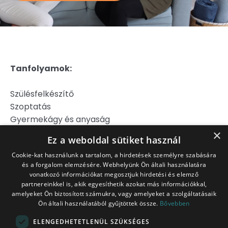
Tanfolyamok:
Szülésfelkészítő
Szoptatás
Gyermekágy és anyaság
Hipnoszülés
×
Ez a weboldal sütiket használ
Szülj könnyebben!
Cookie-kat használunk a tartalom, a hirdetések személyre szabására
és a forgalom elemzésére. Webhelyünk Ön általi használatára
Jogi Nyilatkozat
vonatkozó információkat megosztjuk hirdetési és elemző
Adatkezelési Tájékoztató
partnereinkkel is, akik egyesíthetik azokat más információkkal,
Általános Szerződési Feltételek
amelyeket Ön biztosított számukra, vagy amelyeket a szolgáltatásaik
Ön általi használatából gyűjtöttek össze.
Bővebben
Belépés tagoknak
ITT!
ELENGEDHETETLENÜL SZÜKSÉGES