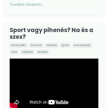
Tovább olvasom...
Sport vagy pihenés? Na és a
szex?
Koraszülés
Oxitocin
Pihenés
Sport
Szeretkezés
Szex
Vajúdás
Vetélés