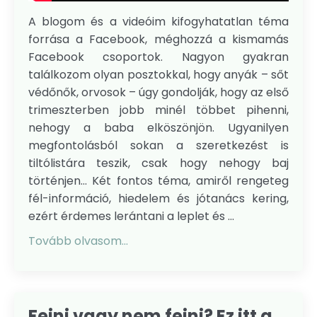
A blogom és a videóim kifogyhatatlan téma
forrása a Facebook, méghozzá a kismamás
Facebook csoportok. Nagyon gyakran
találkozom olyan posztokkal, hogy anyák – sőt
védőnők, orvosok – úgy gondolják, hogy az első
trimeszterben jobb minél többet pihenni,
nehogy a baba elköszönjön. Ugyanilyen
megfontolásból sokan a szeretkezést is
tiltólistára teszik, csak hogy nehogy baj
történjen... Két fontos téma, amiről rengeteg
fél-információ, hiedelem és jótanács kering,
ezért érdemes lerántani a leplet és ...
Tovább olvasom...
Fejni vagy nem fejni? Ez itt a