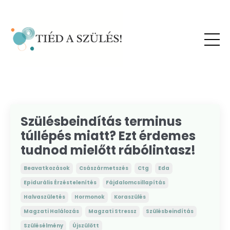
Szülésbeindítás terminus
túllépés miatt? Ezt érdemes
tudnod mielőtt rábólintasz!
Beavatkozások
Császármetszés
Ctg
Eda
Epidurális Érzéstelenítés
Fájdalomcsillapítás
Halvaszületés
Hormonok
Koraszülés
Magzati Halálozás
Magzati Stressz
Szülésbeindítás
Szülésélmény
Újszülött