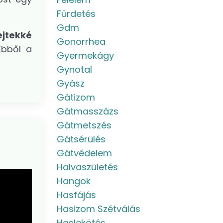
Fürdetés
Gdm
jtekké
Gonorrhea
Ebből a
Gyermekágy
Gynotal
Gyász
Gátizom
Gátmasszázs
Gátmetszés
Gátsérülés
Gátvédelem
Halvaszületés
Hangok
Hasfájás
Hasizom Szétválás
Haslekötés