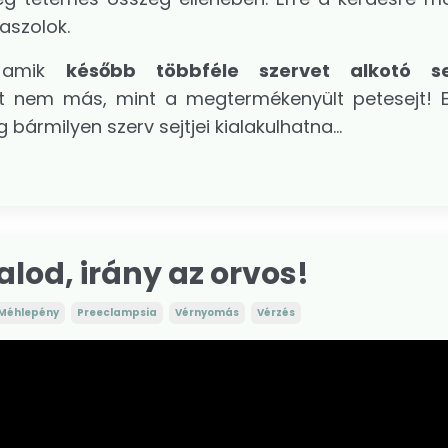
aszolok.
, amik
később többféle szervet alkotó se
ejt nem más, mint a megtermékenyült petesejt! 
bármilyen szerv sejtjei kialakulhatna...
alod, irány az orvos!
Méhlepény
Preeclampsia
Vérnyomás
Vérzés