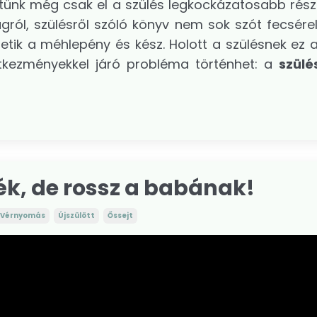
eztünk még csak el a szülés legkockázatosabb rész
ról, szülésről szóló könyv nem sok szót fecsérel
etik a méhlepény és kész. Holott a szülésnek ez a
tkezményekkel járó probléma történhet: a
szülé
dék, de rossz a babának!
Vérnyomás
Újszülött
Őssejt