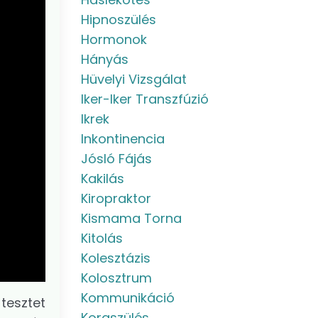
Hipnoszülés
Hormonok
Hányás
Hüvelyi Vizsgálat
Iker-Iker Transzfúzió
Ikrek
Inkontinencia
Jósló Fájás
Kakilás
Kiropraktor
Kismama Torna
Kitolás
Kolesztázis
Kolosztrum
Kommunikáció
tesztet
Koraszülés