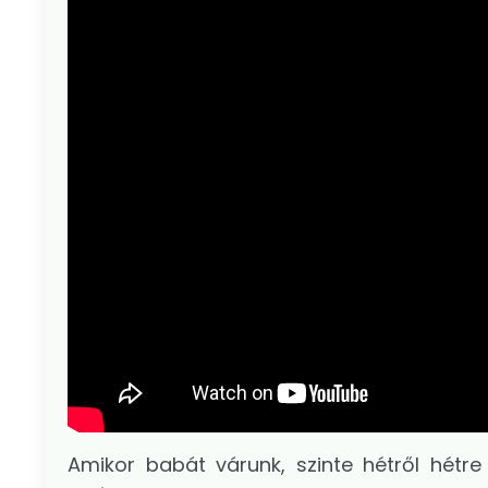
Amikor babát várunk, szinte hétről hétr