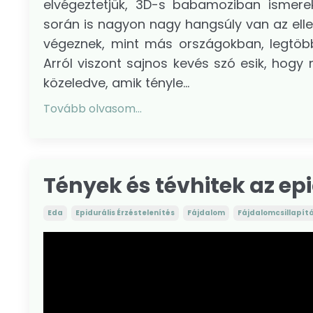
elvégeztetjük, 3D-s babamoziban ismer
során is nagyon nagy hangsúly van az elle
végeznek, mint más országokban, legtöbbs
Arról viszont sajnos kevés szó esik, hogy
közeledve, amik tényle...
Tovább olvasom...
Tények és tévhitek az epi
Eda
Epidurális Érzéstelenítés
Fájdalom
Fájdalomcsillapít