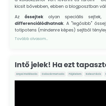
kicsit bővebben, ebben a blogposztban vál
Az
őssejtek
olyan speciális sejtek
differenciálódhatnak
. A "legősibb" őss
totipotens (mindenre képes) sejtből tényleg 
Tovább olvasom...
Intő jelek! Ha ezt tapaszt
Anyai Halálozás
Császármetszés
Fájdalom
Kolesztázis