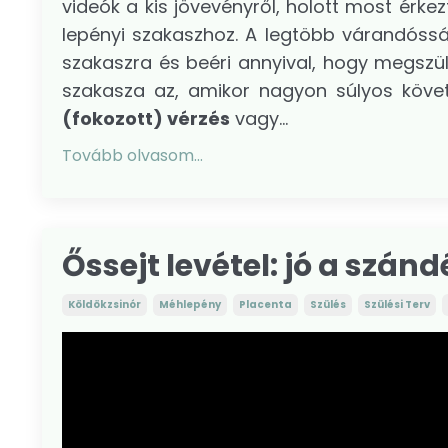
videók a kis jövevényről, holott most érk
lepényi szakaszhoz. A legtöbb várandósság
szakaszra és beéri annyival, hogy megszül
szakasza az, amikor nagyon súlyos köve
(fokozott) vérzés
vagy...
Tovább olvasom...
Őssejt levétel: jó a szán
Köldökzsinór
Méhlepény
Placenta
Szülés
Szülési Terv