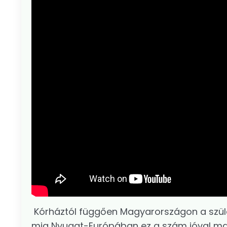
Kórháztól függően Magyarországon a szülése
mig Nyugat-Európában ez a szám jóval ma