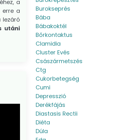
éhez, a
Burokseprés
 erre a
Bába
 lezáró
Bábakoktél
s utáni
Bőrkontaktus
Clamidia
Cluster Evés
Császármetszés
Ctg
Cukorbetegség
Cumi
Depresszió
Derékfájás
Diastasis Rectii
Diéta
Dúla
Eda