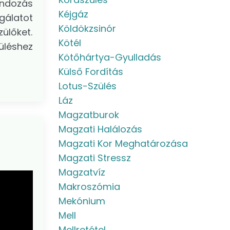
ondozás
Kéjgáz
gálatot
Köldökzsinór
ülőket.
Kötél
üléshez
Kötőhártya-Gyulladás
Külső Fordítás
Lotus-Szülés
Láz
Magzatburok
Magzati Halálozás
Magzati Kor Meghatározása
Magzati Stressz
Magzatvíz
Makroszómia
Mekónium
Mell
Mellretétel