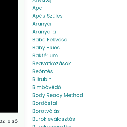
Apa
Apás Szülés
Aranyér
Aranyóra
Baba Fekvése
Baby Blues
Baktérium
Beavatkozások
Beöntés
Bilirubin
Bimbóvédő
Body Ready Method
Bordásfal
Borotválás
Burokleválasztás
az első
Burokrepesztés