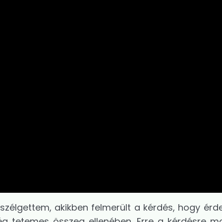
szélgettem, akikben felmerült a kérdés, hogy ér
elég tetemes összeg ellenében. Erre a kérdésre m