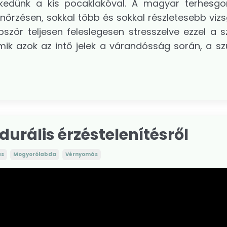
ekedünk a kis pocaklakóval. A magyar terhesg
nőrzésen, sokkal több és sokkal részletesebb vizs
zör teljesen feleslegesen stresszelve ezzel a sz
 mik azok az intő jelek a várandósság során, a sz
durális érzéstelenítésről
ás
Mogyorólabda
Vérnyomás