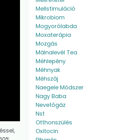
Mellstimuláció
Mikrobiom
Mogyorólabda
Moxaterápia
Mozgás
Málnalevél Tea
Méhlepény
Méhnyak
Méhszáj
Naegele Módszer
Nagy Baba
Nevetőgáz
Nst
Otthonszülés
éssel,
Oxitocin
 60%
Pihenés