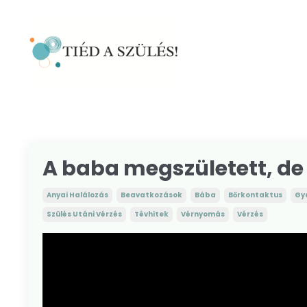
A baba megszületett, de
Anyai Halálozás
Beavatkozások
Bába
Bőrkontaktus
Gy
Szülés Utáni Vérzés
Tévhitek
Vérnyomás
Vérzés