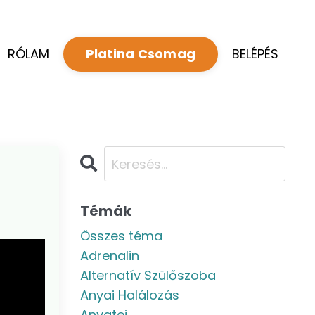
RÓLAM
BELÉPÉS
Platina Csomag
Témák
Összes téma
Adrenalin
Alternatív Szülőszoba
Anyai Halálozás
Anyatej