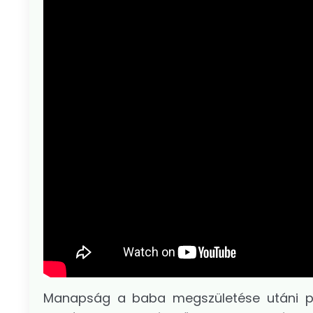
Manapság a baba megszületése utáni pil