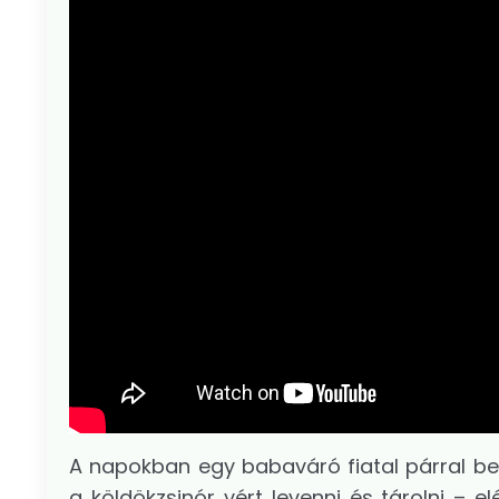
A napokban egy babaváró fiatal párral be
a köldökzsinór vért levenni és tárolni – 