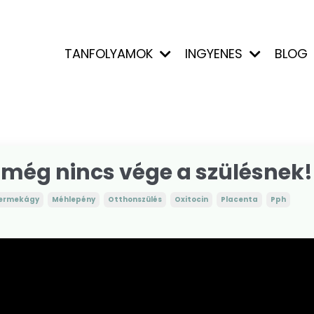
TANFOLYAMOK
INGYENES
BLOG
 még nincs vége a szülésnek!
ermekágy
Méhlepény
Otthonszülés
Oxitocin
Placenta
Pph