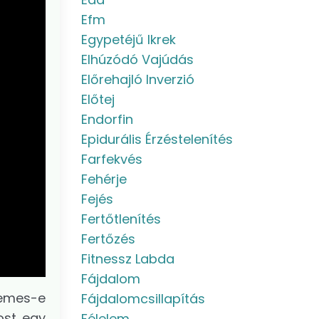
Efm
Egypetéjű Ikrek
Elhúzódó Vajúdás
Előrehajló Inverzió
Előtej
Endorfin
Epidurális Érzéstelenítés
Farfekvés
Fehérje
Fejés
Fertőtlenítés
Fertőzés
Fitnessz Labda
Fájdalom
demes-e
Fájdalomcsillapítás
ost egy
Félelem