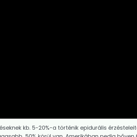
knek kb. 5-20%-a történik epidurális érzésteleit
gasabb, 50% körül van, Amerikában pedig bőven