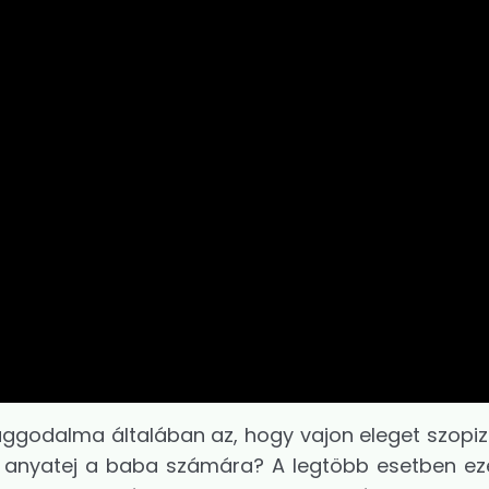
aggodalma általában az, hogy vajon eleget szopiz
 anyatej a baba számára? A legtöbb esetben ez