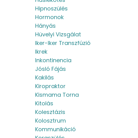
Hipnoszülés
Hormonok
Hányás
Hüvelyi Vizsgálat
Iker-Iker Transzfúzió
Ikrek
Inkontinencia
Jósló Fájás
Kakilás
Kiropraktor
Kismama Torna
Kitolás
Kolesztázis
Kolosztrum
Kommunikáció
Koraszülés