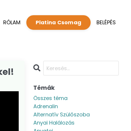
RÓLAM
BELÉPÉS
Platina Csomag
kel!
Témák
Összes téma
Adrenalin
Alternatív Szülőszoba
Anyai Halálozás
Anyatej