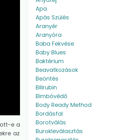
Apa
Apás Szülés
Aranyér
Aranyóra
Baba Fekvése
Baby Blues
Baktérium
Beavatkozások
Beöntés
Bilirubin
Bimbóvédő
Body Ready Method
Bordásfal
Borotválás
ott-e a
Burokleválasztás
ekre az
Burokrepesztés