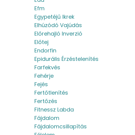
Efm
Egypetéjű Ikrek
Elhúzódó Vajúdás
Előrehajló Inverzió
Előtej
Endorfin
Epidurális Érzéstelenítés
Farfekvés
Fehérje
Fejés
Fertőtlenítés
Fertőzés
Fitnessz Labda
Fájdalom
Fájdalomcsillapítás
Félelem