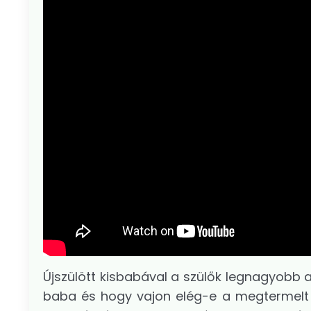
Újszülött kisbabával a szülők legnagyobb 
baba és hogy vajon elég-e a megtermelt