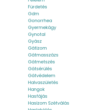
Fürdetés
Gdm
Gonorrhea
Gyermekágy
Gynotal
Gyász
Gátizom
Gátmasszázs
Gátmetszés
Gátsérülés
Gátvédelem
Halvaszületés
Hangok
Hasfájás
Hasizom Szétválás
Haslekötés