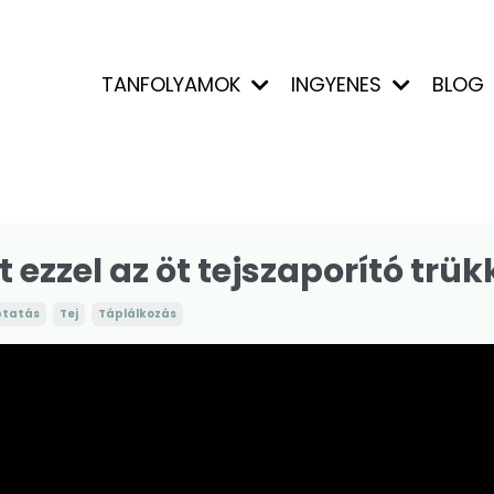
TANFOLYAMOK
INGYENES
BLOG
 ezzel az öt tejszaporító trük
ptatás
Tej
Táplálkozás