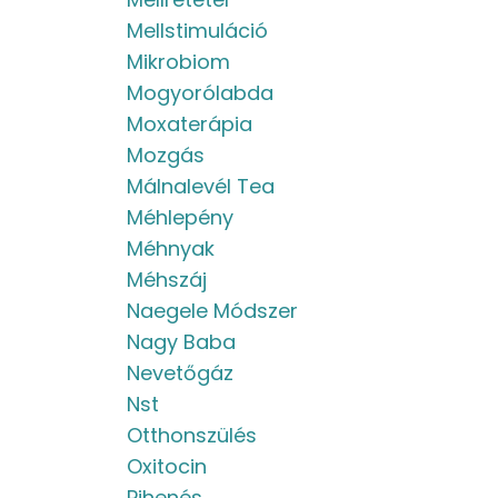
Mellstimuláció
Mikrobiom
Mogyorólabda
Moxaterápia
Mozgás
Málnalevél Tea
Méhlepény
Méhnyak
Méhszáj
Naegele Módszer
Nagy Baba
Nevetőgáz
Nst
Otthonszülés
Oxitocin
Pihenés