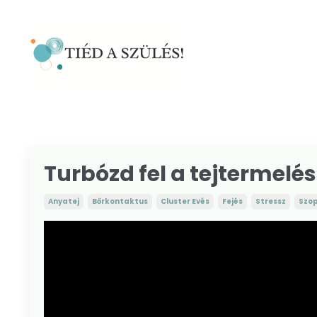
Turbózd fel a tejtermelést
Anyatej
Bőrkontaktus
Cluster Evés
Fejés
Stressz
Szo