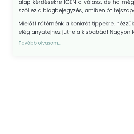
alap kérdésekre IGEN a válasz, de ha mégi
szól ez a blogbejegyzés, amiben öt tejszap
Mielőtt rátérnénk a konkrét tippekre, nézz
elég anyatejhez jut-e a kisbabád! Nagyon lo
Tovább olvasom...