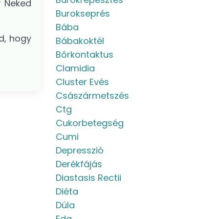
r Neked
Burokseprés
Bába
d, hogy
Bábakoktél
Bőrkontaktus
Clamidia
Cluster Evés
Császármetszés
Ctg
Cukorbetegség
Cumi
Depresszió
Derékfájás
Diastasis Rectii
Diéta
Dúla
Eda