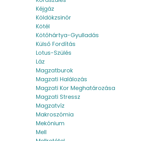
Kéjgáz
Köldökzsinór
Kötél
Kötőhártya-Gyulladás
Külső Fordítás
Lotus-Szülés
Láz
Magzatburok
Magzati Halálozás
Magzati Kor Meghatározása
Magzati Stressz
Magzatvíz
Makroszómia
Mekónium
Mell
Mellretétel