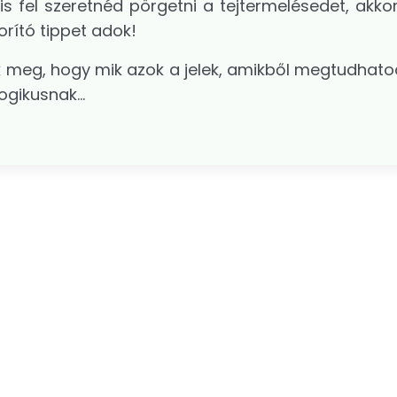
s fel szeretnéd pörgetni a tejtermelésedet, akko
orító tippet adok!
ük meg, hogy mik azok a jelek, amikből megtudhato
gikusnak...