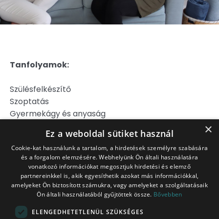
Tanfolyamok:
Szülésfelkészítő
Szoptatás
Gyermekágy és anyaság
Hipnoszülés
×
Ez a weboldal sütiket használ
Szülj könnyebben!
Cookie-kat használunk a tartalom, a hirdetések személyre szabására
és a forgalom elemzésére. Webhelyünk Ön általi használatára
Jogi Nyilatkozat
vonatkozó információkat megosztjuk hirdetési és elemző
Adatkezelési Tájékoztató
partnereinkkel is, akik egyesíthetik azokat más információkkal,
Általános Szerződési Feltételek
amelyeket Ön biztosított számukra, vagy amelyeket a szolgáltatásaik
Ön általi használatából gyűjtöttek össze.
Bővebben
Belépés tagoknak
ITT!
ELENGEDHETETLENÜL SZÜKSÉGES