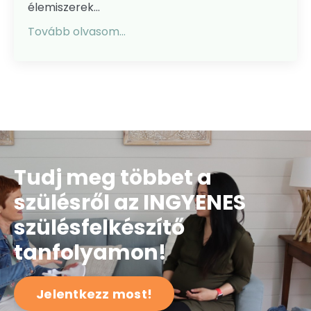
élemiszerek...
Tovább olvasom...
Tudj meg többet a
szülésről az INGYENES
szülésfelkészítő
tanfolyamon!
Jelentkezz most!