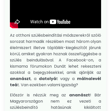
Az otthoni szülésbeindítási módszerekről szóló
sorozat harmadik részében most három olyan
élelmiszert illetve táplálék-kiegészítőt járunk
körül, amiket gyakran hoznak összefüggésbe a
szülés beindulásával. A Facebook-on, a
kismama fórumokon Dunát lehet rekeszteni
azokkal a bejegyzésekkel, amik ajánlják az
ananászt
, a
datolyá
t vagy a
málnalevél
teá
t. Van ezekben valami igazság?
Először is nézzük meg az
ananászt
! Bár
Magyarországon nem ez vezeti a
szülésbeindító hatásúnak kikiáltott