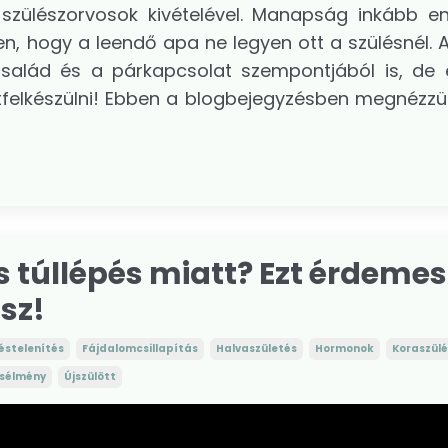
 szülészorvosok kivételével. Manapság inkább e
len, hogy a leendő apa ne legyen ott a szülésnél.
család és a párkapcsolat szempontjából is, de
rtfelkészülni! Ebben a blogbejegyzésben megnézzü
 túllépés miatt? Ezt érdemes
sz!
zéstelenítés
Fájdalomcsillapítás
Halvaszületés
Hormonok
Koraszülé
ésélmény
Újszülött