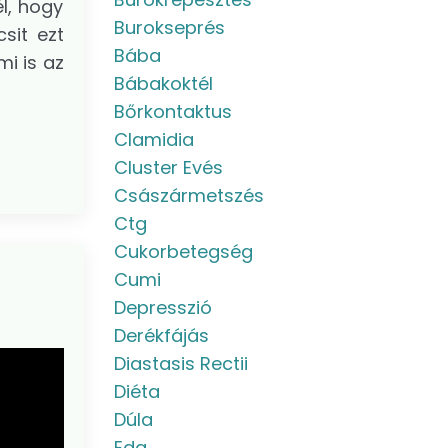
l, hogy
Burokseprés
sit ezt
Bába
i is az
Bábakoktél
Bőrkontaktus
Clamidia
Cluster Evés
Császármetszés
Ctg
Cukorbetegség
Cumi
Depresszió
Derékfájás
Diastasis Rectii
Diéta
Dúla
Eda