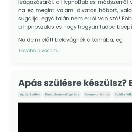
leágazásáról, a HypnoBabies módszerről va
na ez megint valami divatos hóbort, valam
sugallja, egyáltalán nem erről van szó! 
a hipnoszülés és hogy hogyan tudod beépít
Na de mielőtt belevágnék a témába, eg...
Tovább olvasom...
Apás szülésre készülsz?
Apás Szülés
Fájdalomcsillapítás
Kommunikáció
Szülésfel