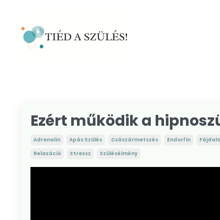
Ezért működik a hipnosz
Adrenalin
Apás Szülés
Császármetszés
Endorfin
Fájdal
Relaxáció
Stressz
Szülésélmény