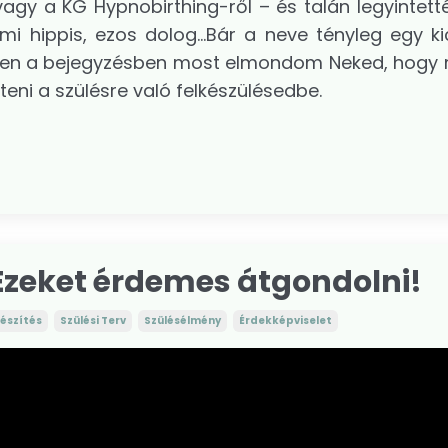
gy a KG Hypnobirthing-ről – és talán legyintetté
i hippis, ezos dolog...Bár a neve tényleg egy kic
Ebben a bejegyzésben most elmondom Neked, hogy m
eni a szülésre való felkészülésedbe.
 Ezeket érdemes átgondolni!
készítés
Szülési Terv
Szülésélmény
Érdekképviselet