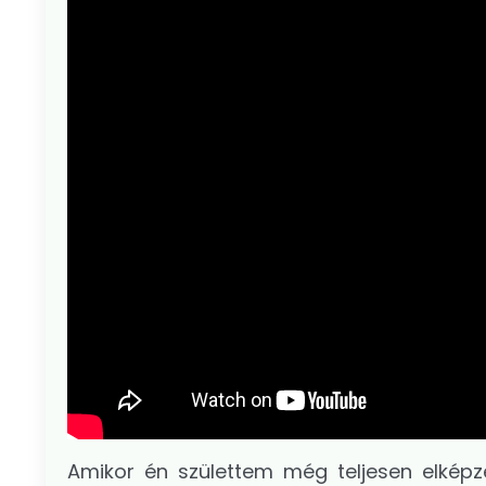
Amikor én születtem még teljesen elképze