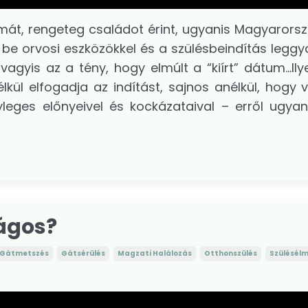
mát, rengeteg családot érint, ugyanis Magyarors
 be orvosi eszközökkel és a szülésbeindítás leggy
agyis az a tény, hogy elmúlt a “kiírt” dátum…Ily
ül elfogadja az indítást, sajnos anélkül, hogy 
yleges előnyeivel és kockázataival – erről ugya
ságos?
Gátmetszés
Gátsérülés
Magzati Halálozás
Otthonszülés
Szülésél