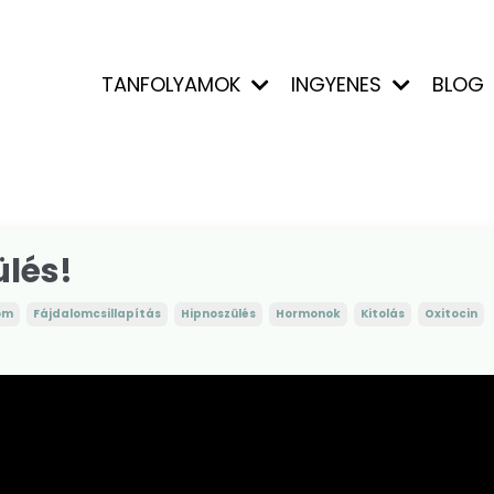
TANFOLYAMOK
INGYENES
BLOG
ülés!
om
Fájdalomcsillapítás
Hipnoszülés
Hormonok
Kitolás
Oxitocin