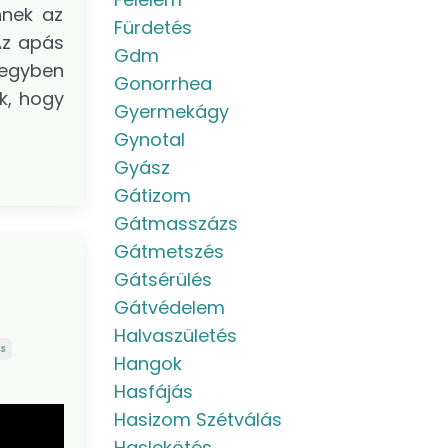
nnek az
Fürdetés
 Az apás
Gdm
 egyben
Gonorrhea
k, hogy
Gyermekágy
Gynotal
Gyász
Gátizom
Gátmasszázs
Gátmetszés
Gátsérülés
Gátvédelem
Halvaszületés
s
Hangok
Hasfájás
Hasizom Szétválás
Haslekötés