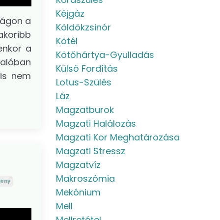
Kéjgáz
zágon a
Köldökzsinór
akoribb
Kötél
enkor a
Kötőhártya-Gyulladás
valóban
Külső Fordítás
nis nem
Lotus-Szülés
Láz
Magzatburok
Magzati Halálozás
Magzati Kor Meghatározása
Magzati Stressz
Magzatvíz
Makroszómia
mény
Mekónium
Mell
Mellretétel