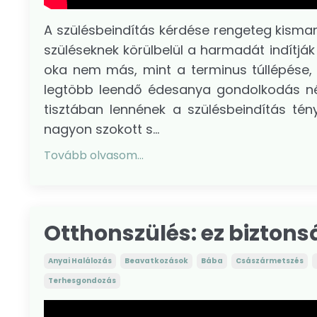
A szülésbeindítás kérdése rengeteg kisma
szüléseknek körülbelül a harmadát indítják
oka nem más, mint a terminus túllépése, v
legtöbb leendő édesanya gondolkodás nélk
tisztában lennének a szülésbeindítás tén
nagyon szokott s...
Tovább olvasom...
Otthonszülés: ez bizton
Anyai Halálozás
Beavatkozások
Bába
Császármetszés
Terhesgondozás