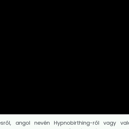
sről, angol nevén Hypnobirthing-ről vagy val