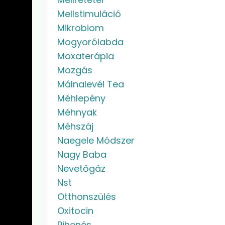
Mellstimuláció
Mikrobiom
Mogyorólabda
Moxaterápia
Mozgás
Málnalevél Tea
Méhlepény
Méhnyak
Méhszáj
Naegele Módszer
Nagy Baba
Nevetőgáz
Nst
Otthonszülés
Oxitocin
Pihenés