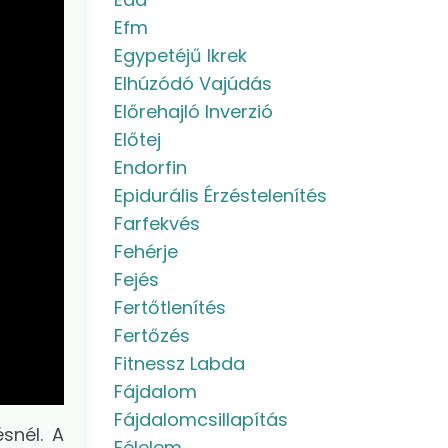
Efm
Egypetéjű Ikrek
Elhúzódó Vajúdás
Előrehajló Inverzió
Előtej
Endorfin
Epidurális Érzéstelenítés
Farfekvés
Fehérje
Fejés
Fertőtlenítés
Fertőzés
Fitnessz Labda
Fájdalom
Fájdalomcsillapítás
snél. A
Félelem