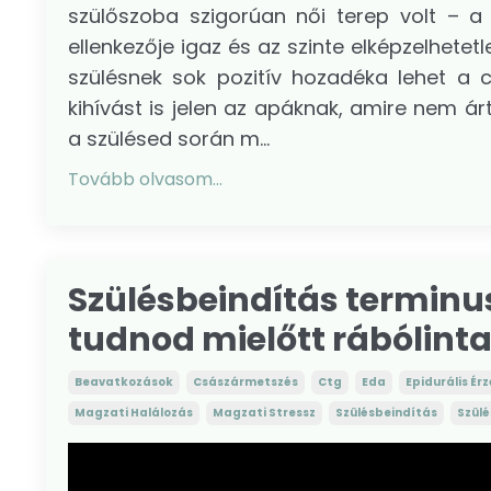
szülőszoba szigorúan női terep volt – a
ellenkezője igaz és az szinte elképzelhetet
szülésnek sok pozitív hozadéka lehet a 
kihívást is jelen az apáknak, amire nem á
a szülésed során m...
Tovább olvasom...
Szülésbeindítás terminus
tudnod mielőtt rábólinta
Beavatkozások
Császármetszés
Ctg
Eda
Epidurális Ér
Magzati Halálozás
Magzati Stressz
Szülésbeindítás
Szül