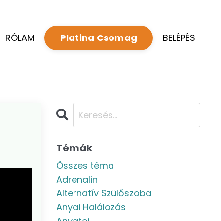
RÓLAM
BELÉPÉS
Platina Csomag
Témák
Összes téma
Adrenalin
Alternatív Szülőszoba
Anyai Halálozás
Anyatej