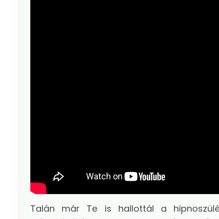
Talán már Te is hallottál a hipnoszülé