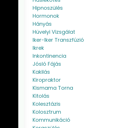
Hipnoszülés
Hormonok
Hányás
Hüvelyi Vizsgálat
Iker-Iker Transzfúzió
Ikrek
Inkontinencia
Jósló Fájás
Kakilás
Kiropraktor
Kismama Torna
Kitolás
Kolesztázis
Kolosztrum
Kommunikáció
Koraszülés