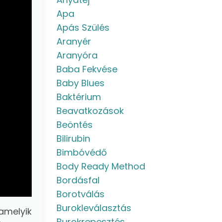
Apa
Apás Szülés
Aranyér
Aranyóra
Baba Fekvése
Baby Blues
Baktérium
Beavatkozások
Beöntés
Bilirubin
Bimbóvédő
Body Ready Method
Bordásfal
Borotválás
Burokleválasztás
amelyik
Burokrepesztés