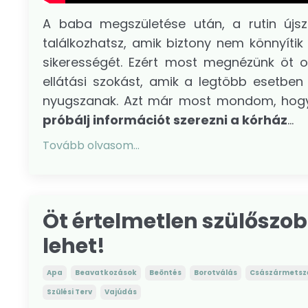
A baba megszületése után, a rutin újsz
találkozhatsz, amik biztony nem könnyít
sikerességét. Ezért most megnézünk öt o
ellátási szokást, amik a legtöbb esetbe
nyugszanak. Azt már most mondom, hogy a
próbálj információt szerezni a kórház
...
Tovább olvasom...
Öt értelmetlen szülőszo
lehet!
Apa
Beavatkozások
Beöntés
Borotválás
Császármetsz
Szülési Terv
Vajúdás