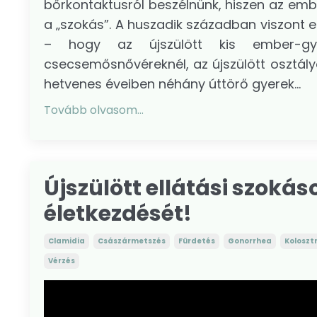
bőrkontaktusról beszélnünk, hiszen az emb
a „szokás”. A huszadik században viszont el
– hogy az újszülött kis ember-gy
csecsemősnővéreknél, az újszülött osztály
hetvenes éveiben néhány úttörő gyerek...
Tovább olvasom...
Újszülött ellátási szoká
életkezdését!
Clamidia
Császármetszés
Fürdetés
Gonorrhea
Koloszt
Vérzés