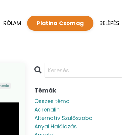
RÓLAM
BELÉPÉS
Platina Csomag
tocin
Témák
Összes téma
Adrenalin
Alternatív Szülőszoba
Anyai Halálozás
Anyatej