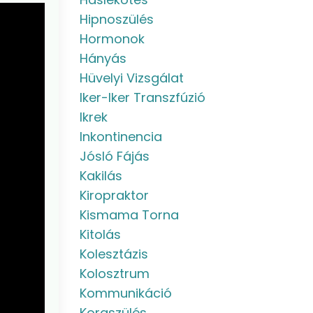
Hipnoszülés
Hormonok
Hányás
Hüvelyi Vizsgálat
Iker-Iker Transzfúzió
Ikrek
Inkontinencia
Jósló Fájás
Kakilás
Kiropraktor
Kismama Torna
Kitolás
Kolesztázis
Kolosztrum
Kommunikáció
Koraszülés