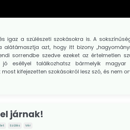
s igaz a szülészeti szokásokra is. A sokszínűsé
a alátámasztja azt, hogy itt bizony „hagyományr
ndi sorrendbe szedve ezeket az értelmetlen szü
 jó eséllyel találkozhatsz bármelyik magyar
 most kifejezetten szokásokról lesz szó, és nem orvo
sel járnak!
let
Szülés
Vér