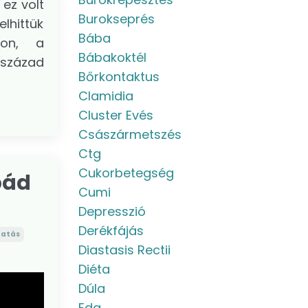
ez volt
Burokseprés
elhittük
Bába
lon, a
Bábakoktél
 század
Bőrkontaktus
Clamidia
Cluster Evés
Császármetszés
Ctg
Cukorbetegség
bád
Cumi
Depresszió
Derékfájás
tatás
Diastasis Rectii
Diéta
Dúla
Eda