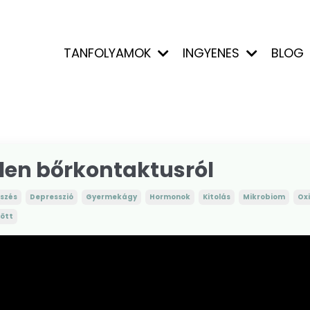
TANFOLYAMOK
INGYENES
BLOG
len bőrkontaktusról
szés
Depresszió
Gyermekágy
Hormonok
Kitolás
Mikrobiom
Oxi
lött