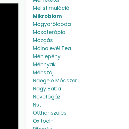
Mellstimuláció
Mikrobiom
Mogyorólabda
Moxaterápia
Mozgás
Málnalevél Tea
Méhlepény
Méhnyak
Méhszáj
Naegele Módszer
Nagy Baba
Nevetőgáz
Nst
Otthonszülés
Oxitocin
Pihenés