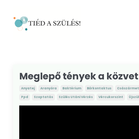
Meglepő tények a közvet
Anyatej
Aranyóra
Baktérium
Bőrkontaktus
Császármet
Ppd
Szoptatás
Szülés Utáni Vérzés
Vércukorszint
Újszü