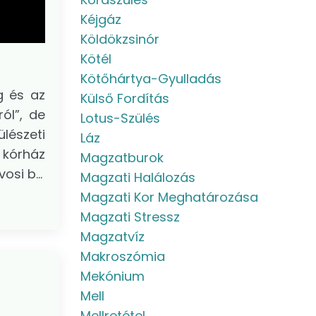
Kéjgáz
Köldökzsinór
Kötél
Kötőhártya-Gyulladás
g és az
Külső Fordítás
ól”, de
Lotus-Szülés
lészeti
Láz
 kórház
Magzatburok
si b...
Magzati Halálozás
Magzati Kor Meghatározása
Magzati Stressz
Magzatvíz
Makroszómia
Mekónium
Mell
Mellretétel