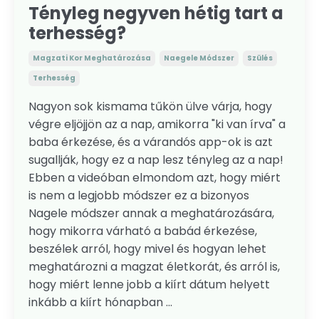
Tényleg negyven hétig tart a
terhesség?
Magzati Kor Meghatározása
Naegele Módszer
Szülés
Terhesség
Nagyon sok kismama tűkön ülve várja, hogy
végre eljöjjön az a nap, amikorra "ki van írva" a
baba érkezése, és a várandós app-ok is azt
sugallják, hogy ez a nap lesz tényleg az a nap!
Ebben a videóban elmondom azt, hogy miért
is nem a legjobb módszer ez a bizonyos
Nagele módszer annak a meghatározására,
hogy mikorra várható a babád érkezése,
beszélek arról, hogy mivel és hogyan lehet
meghatározni a magzat életkorát, és arról is,
hogy miért lenne jobb a kiírt dátum helyett
inkább a kiírt hónapban ...