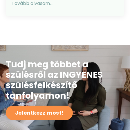
Tovább olvasom...
Tudj meg többet a
szülésről az INGYENES
szülésfelkészítő
tanfolyamon!
Jelentkezz most!