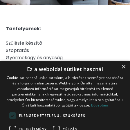
Tanfolyamok:
Szülésfelkészítő
Szoptatás
Gyermekágy és anyaság
Hipnoszülés
×
Ez a weboldal sütiket használ
Szülj könnyebben!
Cookie-kat használunk a tartalom, a hirdetések személyre szabására
és a forgalom elemzésére. Webhelyünk Ön általi használatára
Jogi Nyilatkozat
vonatkozó információkat megosztjuk hirdetési és elemző
Adatkezelési Tájékoztató
partnereinkkel is, akik egyesíthetik azokat más információkkal,
Általános Szerződési Feltételek
amelyeket Ön biztosított számukra, vagy amelyeket a szolgáltatásaik
Ön általi használatából gyűjtöttek össze.
Bővebben
Belépés tagoknak
ITT!
ELENGEDHETETLENÜL SZÜKSÉGES
TELJESÍTMÉNY
CÉLZÁS