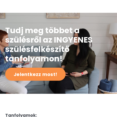
Tudj meg többet a
szülésről az INGYENES
szülésfelkészítő
tanfolyamon!
Jelentkezz most!
Tanfolyamok: