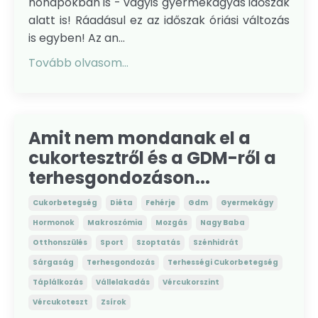
hónapokban is - vagyis gyermekágyas időszak
alatt is! Ráadásul ez az időszak óriási változás
is egyben! Az an...
Tovább olvasom...
Amit nem mondanak el a
cukortesztről és a GDM-ről a
terhesgondozáson...
Cukorbetegség
Diéta
Fehérje
Gdm
Gyermekágy
Hormonok
Makroszómia
Mozgás
Nagy Baba
Otthonszülés
Sport
Szoptatás
Szénhidrát
Sárgaság
Terhesgondozás
Terhességi Cukorbetegség
Táplálkozás
Vállelakadás
Vércukorszint
Vércukoteszt
Zsírok