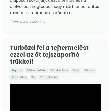
alaposan körül járjuk ezt a témát, és ha
elolvasod, megtudod, hogy miért lenne fontos
minden kismamának törődnie a ...
Tovább olvasom...
Turbózd fel a tejtermelést
ezzel az öt tejszaporító
trükkel!
Anyatej
Bőrkontaktus
Cluster Evés
Fejés
Stressz
Szoptatás
Tej
Táplálkozás