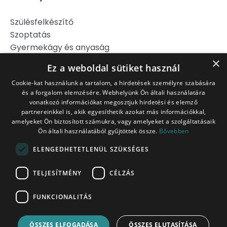
Szülésfelkészítő
Szoptatás
Gyermekágy és anyaság
Hipnoszülés
×
Ez a weboldal sütiket használ
Szülj könnyebben!
Cookie-kat használunk a tartalom, a hirdetések személyre szabására
és a forgalom elemzésére. Webhelyünk Ön általi használatára
Jogi Nyilatkozat
vonatkozó információkat megosztjuk hirdetési és elemző
Adatkezelési Tájékoztató
partnereinkkel is, akik egyesíthetik azokat más információkkal,
Általános Szerződési Feltételek
amelyeket Ön biztosított számukra, vagy amelyeket a szolgáltatásaik
Ön általi használatából gyűjtöttek össze.
Bővebben
Belépés tagoknak
ITT!
ELENGEDHETETLENÜL SZÜKSÉGES
Platina Csomag
TELJESÍTMÉNY
CÉLZÁS
FUNKCIONALITÁS
racz.kata@tiedaszules.hu
ÖSSZES ELFOGADÁSA
ÖSSZES ELUTASÍTÁSA