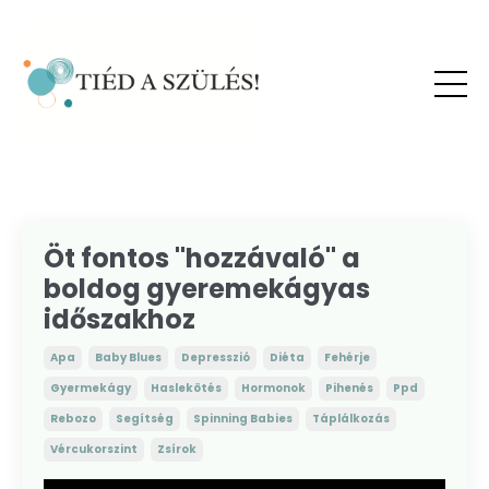
Öt fontos "hozzávaló" a
boldog gyeremekágyas
időszakhoz
Apa
Baby Blues
Depresszió
Diéta
Fehérje
Gyermekágy
Haslekötés
Hormonok
Pihenés
Ppd
Rebozo
Segítség
Spinning Babies
Táplálkozás
Vércukorszint
Zsírok