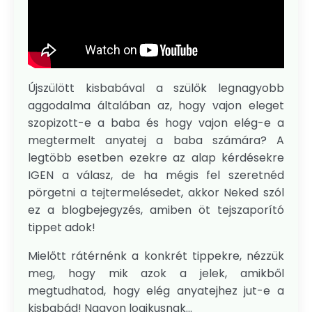
Újszülött kisbabával a szülők legnagyobb
aggodalma általában az, hogy vajon eleget
szopizott-e a baba és hogy vajon elég-e a
megtermelt anyatej a baba számára? A
legtöbb esetben ezekre az alap kérdésekre
IGEN a válasz, de ha mégis fel szeretnéd
pörgetni a tejtermelésedet, akkor Neked szól
ez a blogbejegyzés, amiben öt tejszaporító
tippet adok!
Mielőtt rátérnénk a konkrét tippekre, nézzük
meg, hogy mik azok a jelek, amikből
megtudhatod, hogy elég anyatejhez jut-e a
kisbabád! Nagyon logikusnak...