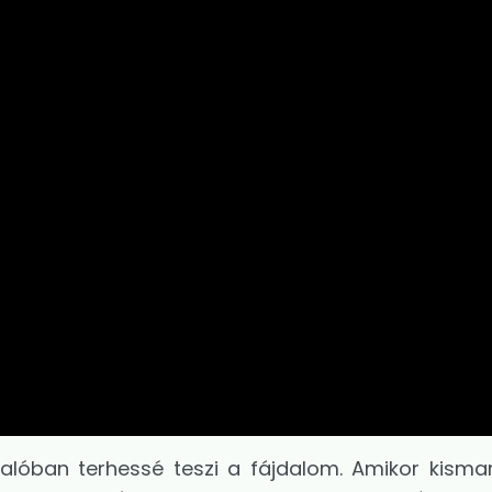
alóban terhessé teszi a fájdalom. Amikor kism