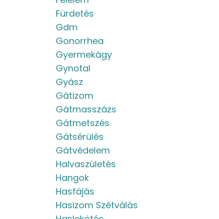
Fürdetés
Gdm
Gonorrhea
Gyermekágy
Gynotal
Gyász
Gátizom
Gátmasszázs
Gátmetszés
Gátsérülés
Gátvédelem
Halvaszületés
Hangok
Hasfájás
Hasizom Szétválás
Haslekötés