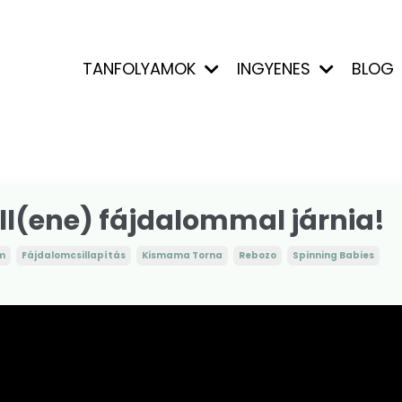
TANFOLYAMOK
INGYENES
BLOG
l(ene) fájdalommal járnia!
m
Fájdalomcsillapítás
Kismama Torna
Rebozo
Spinning Babies