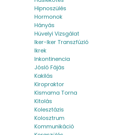
Hipnoszülés
Hormonok
Hányás
Hüvelyi Vizsgálat
Iker-Iker Transzfúzió
Ikrek
Inkontinencia
Jósló Fájás
Kakilás
Kiropraktor
Kismama Torna
Kitolás
Kolesztázis
Kolosztrum
Kommunikáció
Koraszülés