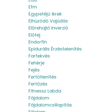
Efm
Egypetéjű Ikrek
Elhúzódó Vajúdás
Előrehajló Inverzió
Előtej
Endorfin
Epidurális Érzéstelenítés
Farfekvés
Fehérje
Fejés
Fertőtlenítés
Fertőzés
Fitnessz Labda
Fájdalom
Fájdalomcsillapítás
Félelem