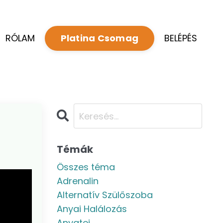
RÓLAM
BELÉPÉS
Platina Csomag
Témák
Összes téma
Adrenalin
Alternatív Szülőszoba
Anyai Halálozás
Anyatej