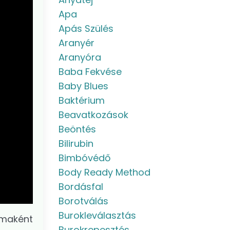
Apa
Apás Szülés
Aranyér
Aranyóra
Baba Fekvése
Baby Blues
Baktérium
Beavatkozások
Beöntés
Bilirubin
Bimbóvédő
Body Ready Method
Bordásfal
Borotválás
Burokleválasztás
amaként
Burokrepesztés