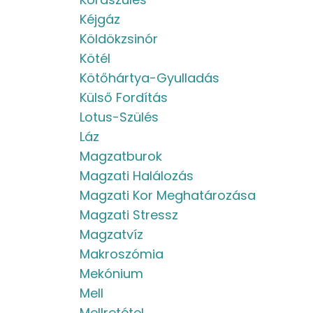
Kéjgáz
Köldökzsinór
Kötél
Kötőhártya-Gyulladás
Külső Fordítás
Lotus-Szülés
Láz
Magzatburok
Magzati Halálozás
Magzati Kor Meghatározása
Magzati Stressz
Magzatvíz
Makroszómia
Mekónium
Mell
Mellretétel