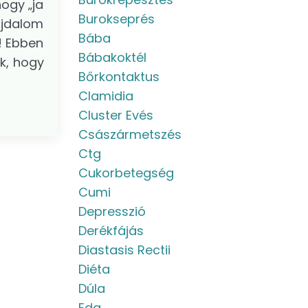
ogy „ja
Burokseprés
ájdalom
Bába
! Ebben
Bábakoktél
k, hogy
Bőrkontaktus
Clamidia
Cluster Evés
Császármetszés
Ctg
Cukorbetegség
Cumi
Depresszió
Derékfájás
Diastasis Rectii
Diéta
Dúla
Eda