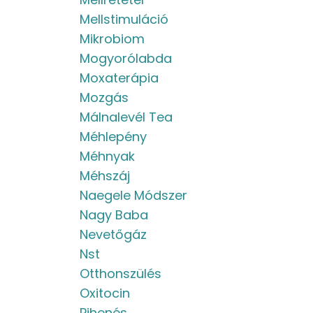
Mellstimuláció
Mikrobiom
Mogyorólabda
Moxaterápia
Mozgás
Málnalevél Tea
Méhlepény
Méhnyak
Méhszáj
Naegele Módszer
Nagy Baba
Nevetőgáz
Nst
Otthonszülés
Oxitocin
Pihenés