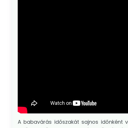
A babavárás időszakát sajnos időnként v