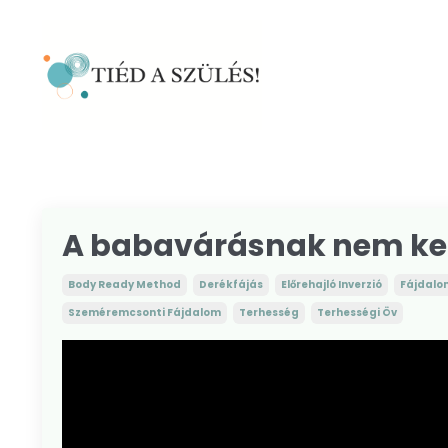
A babavárásnak nem kel
Body Ready Method
Derékfájás
Előrehajló Inverzió
Fájdalo
Szeméremcsonti Fájdalom
Terhesség
Terhességi Öv