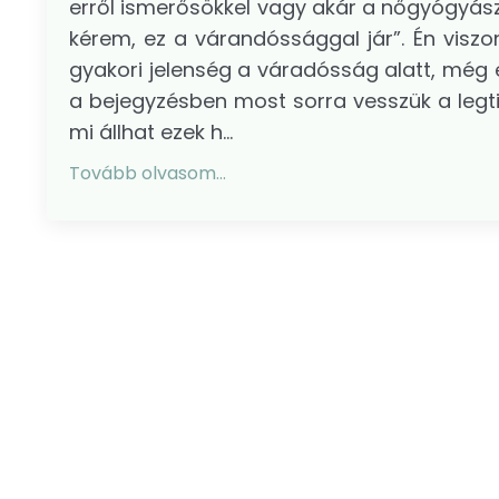
erről ismerősökkel vagy akár a nőgyógyászo
kérem, ez a várandóssággal jár”. Én visz
gyakori jelenség a váradósság alatt, még e
a bejegyzésben most sorra vesszük a legt
mi állhat ezek h...
Tovább olvasom...