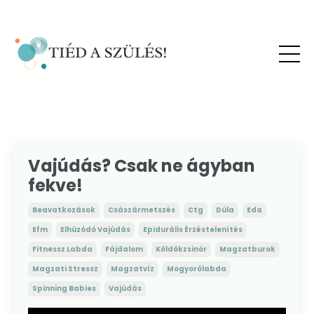
Vajúdás? Csak ne ágyban
fekve!
Beavatkozások
Császármetszés
Ctg
Dúla
Eda
Efm
Elhúzódó Vajúdás
Epidurális Érzéstelenítés
Fitnessz Labda
Fájdalom
Köldökzsinór
Magzatburok
Magzati Stressz
Magzatvíz
Mogyorólabda
Spinning Babies
Vajúdás