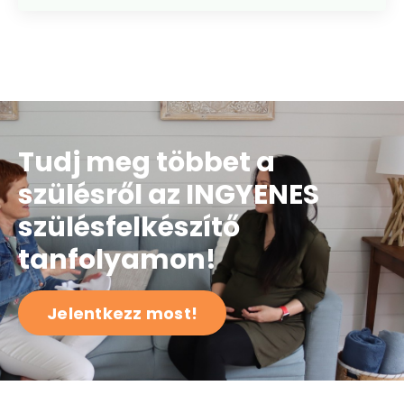
Tudj meg többet a
szülésről az INGYENES
szülésfelkészítő
tanfolyamon!
Jelentkezz most!