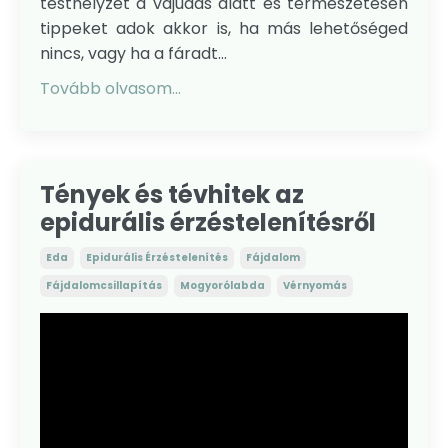
testhelyzet a vajúdás alatt és természetesen
tippeket adok akkor is, ha más lehetőséged
nincs, vagy ha a fáradt...
Tovább olvasom...
Tények és tévhitek az
epidurális érzéstelenítésről
Eda
Epidurális Érzéstelenítés
Fájdalom
Fájdalomcsillapítás
Mogyorólabda
Vérnyomás