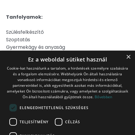
Tanfolyamok:
Szülésfelkészítő
Szoptatás
Gyermekágy és anyaság
Hipnoszülés
×
Ez a weboldal sütiket használ
Szülj könnyebben!
Cookie-kat használunk a tartalom, a hirdetések személyre szabására
és a forgalom elemzésére. Webhelyünk Ön általi használatára
Jogi Nyilatkozat
vonatkozó információkat megosztjuk hirdetési és elemző
Adatkezelési Tájékoztató
partnereinkkel is, akik egyesíthetik azokat más információkkal,
Általános Szerződési Feltételek
amelyeket Ön biztosított számukra, vagy amelyeket a szolgáltatásaik
Ön általi használatából gyűjtöttek össze.
Bővebben
Belépés tagoknak
ITT!
ELENGEDHETETLENÜL SZÜKSÉGES
Platina Csomag
TELJESÍTMÉNY
CÉLZÁS