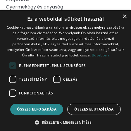
Gyermekágy és anyaság
Hipnoszülés
×
Ez a weboldal sütiket használ
Szülj könnyebben!
Cookie-kat használunk a tartalom, a hirdetések személyre szabására
és a forgalom elemzésére. Webhelyünk Ön általi használatára
Jogi Nyilatkozat
vonatkozó információkat megosztjuk hirdetési és elemző
Adatkezelési Tájékoztató
partnereinkkel is, akik egyesíthetik azokat más információkkal,
Általános Szerződési Feltételek
amelyeket Ön biztosított számukra, vagy amelyeket a szolgáltatásaik
Ön általi használatából gyűjtöttek össze.
Bővebben
Belépés tagoknak
ITT!
ELENGEDHETETLENÜL SZÜKSÉGES
Platina Csomag
TELJESÍTMÉNY
CÉLZÁS
FUNKCIONALITÁS
racz.kata@tiedaszules.hu
ÖSSZES ELFOGADÁSA
ÖSSZES ELUTASÍTÁSA
Minden jog fenntartva! © 2025 Rácz Kata
RÉSZLETEK MEGJELENÍTÉSE