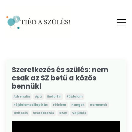
Szeretkezés és szülés: nem
csak az SZ betű a közös
bennük!
Adrenalin
Apa
Endorfin
Fájdalom
Fájdalomcsillapítás
Félelem
Hangok
Hormonok
Oxitocin
Szeretkezés
Szex
Vajúdás