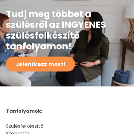
Tudj meg többet a
szülésről az INGYENES
szülésfelkészítő
tanfolyamon!
Jelentkezz most!
Tanfolyamok:
Szülésfelkészítő
Szoptatás