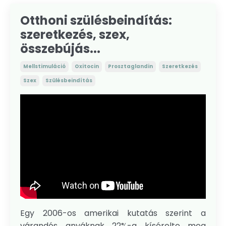
Otthoni szülésbeindítás:
szeretkezés, szex,
összebújás...
Mellstimuláció
Oxitocin
Prosztaglandin
Szeretkezés
Szex
Szülésbeindítás
Egy 2006-os amerikai kutatás szerint a
várandós anyáknak 22%-a kísérelte meg