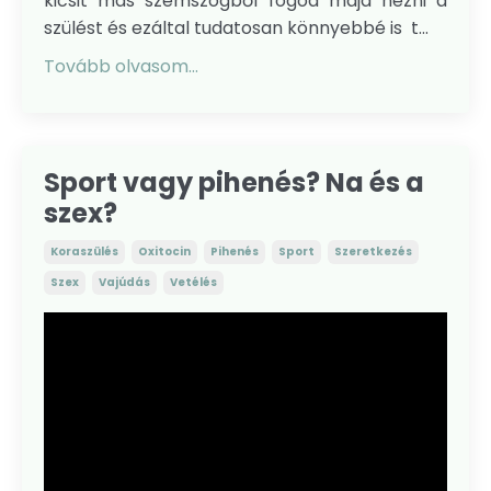
kicsit más szemszögből fogod majd nézni a
szülést és ezáltal tudatosan könnyebbé is t...
Tovább olvasom...
Sport vagy pihenés? Na és a
szex?
Koraszülés
Oxitocin
Pihenés
Sport
Szeretkezés
Szex
Vajúdás
Vetélés