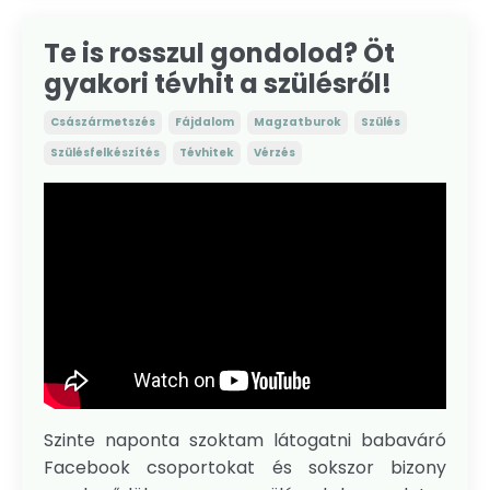
Te is rosszul gondolod? Öt
gyakori tévhit a szülésről!
Császármetszés
Fájdalom
Magzatburok
Szülés
Szülésfelkészítés
Tévhitek
Vérzés
Szinte naponta szoktam látogatni babaváró
Facebook csoportokat és sokszor bizony