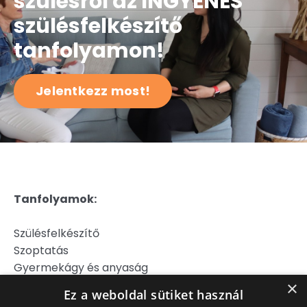
szülésről az INGYENES
szülésfelkészítő
tanfolyamon!
Jelentkezz most!
Tanfolyamok:
Szülésfelkészítő
Szoptatás
Gyermekágy és anyaság
Hipnoszülés
×
Ez a weboldal sütiket használ
Szülj könnyebben!