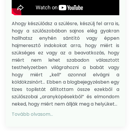
Ahogy készülődsz a szülésre, készülj fel arra is,
hogy a szülőszobában sajnos elég gyakran
hallhatsz enyhén sántító vagy éppen
hajmeresztő indokokat arra, hogy miért is
szükséges ez vagy az a beavatkozás, hogy
miért nem lehet szabadon választott
testhelyzetben világrahozni a babát vagy
hogy miért „kell” azonnal elvágni a
köldökzsinórt... Ebben a blogbejegyzésben egy
tizes toplistát állítottam össze ezekből a
szülőszobai „aranyköpésekből” és elmondom
neked, hogy miért nem állják meg a helyüket
...
Tovább olvasom...