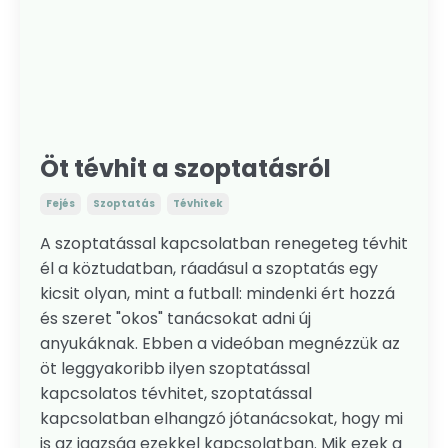
Öt tévhit a szoptatásról
Fejés
Szoptatás
Tévhitek
A szoptatással kapcsolatban renegeteg tévhit
él a köztudatban, ráadásul a szoptatás egy
kicsit olyan, mint a futball: mindenki ért hozzá
és szeret "okos" tanácsokat adni új
anyukáknak. Ebben a videóban megnézzük az
öt leggyakoribb ilyen szoptatással
kapcsolatos tévhitet, szoptatással
kapcsolatban elhangzó jótanácsokat, hogy mi
is az igazság ezekkel kapcsolatban. Mik ezek a