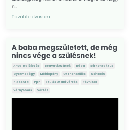
n...
Tovább olvasom...
A baba megszületett, de még
nincs vége a szülésnek!
Anyai Halálozás
Beavatkozások
Bába
Bőrkontaktus
Gyermekágy
Méhlepény
Otthonszülés
Oxitocin
Placenta
Pph
Szülés Utáni Vérzés
Tévhitek
Vérnyomás
Vérzés