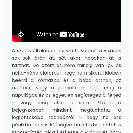
A szülés általában hosszú folyamat: a vajúdás
sok-sok órán át, sőt akár napokon át is
tarthat. De azért ez nem mindig van így és
néha-néhe előfordul, hogy nem sikerül időben
beérni a kórházba és a baba otthon, az
autóban vagy a parkolóban látja meg a
napvilágot és az egyetlen segítséged a férjed
– vagy még akár ő sem... Ebben a
bejegyzésben mindent megtudhatsz a
legfontosabb teendőkről – hogy ne ess
pánikba, ne ess kétségbe ha a ti kisbabátok is
szaksegítség nélkül érkezne a világra és hogy