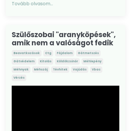
Tovább olvasom...
Szülőszobai "aranyköpések",
amik nem a valóságot fedik
Beavatkozások
Ctg
Fájdalom
Gátmetszés
Gátvédelem
Kitolás
Köldökzsinór
Méhlepény
Méhnyak
Méhszáj
Tévhitek
Vajúdás
Vbac
Vérzés