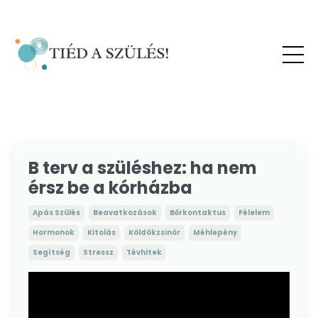
B terv a szüléshez: ha nem
érsz be a kórházba
Apás Szülés
Beavatkozások
Bőrkontaktus
Félelem
Hormonok
Kitolás
Köldökzsinór
Méhlepény
Segítség
Stressz
Tévhitek