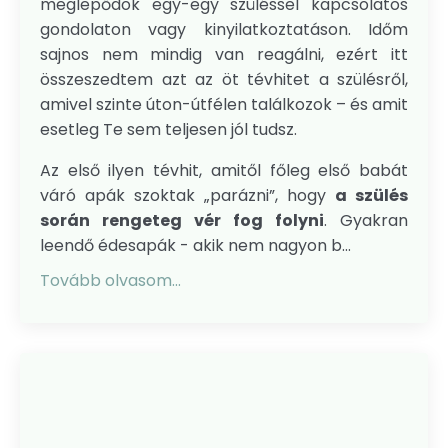
meglepődök egy-egy szüléssel kapcsolatos
gondolaton vagy kinyilatkoztatáson. Időm
sajnos nem mindig van reagálni, ezért itt
összeszedtem azt az öt tévhitet a szülésről,
amivel szinte úton-útfélen találkozok – és amit
esetleg Te sem teljesen jól tudsz.
Az első ilyen tévhit, amitől főleg első babát
váró apák szoktak „parázni”, hogy
a szülés
során rengeteg vér fog folyni
. Gyakran
leendő édesapák - akik nem nagyon b...
Tovább olvasom...