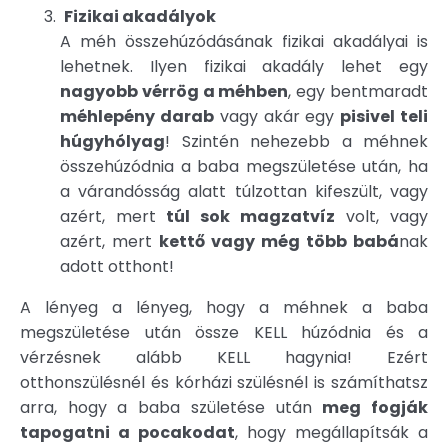
Fizikai akadályok
A méh összehúzódásának fizikai akadályai is
lehetnek. Ilyen fizikai akadály lehet egy
nagyobb vérrög a méhben
, egy bentmaradt
méhlepény darab
vagy akár egy
pisivel teli
húgyhólyag
! Szintén nehezebb a méhnek
összehúzódnia a baba megszületése után, ha
a várandósság alatt túlzottan kifeszült, vagy
azért, mert
túl sok magzatvíz
volt, vagy
azért, mert
kettő vagy még több babá
nak
adott otthont!
A lényeg a lényeg, hogy a méhnek a baba
megszületése után össze KELL húzódnia és a
vérzésnek alább KELL hagynia! Ezért
otthonszülésnél és kórházi szülésnél is számíthatsz
arra, hogy a baba születése után
meg fogják
tapogatni a pocakodat
, hogy megállapítsák a