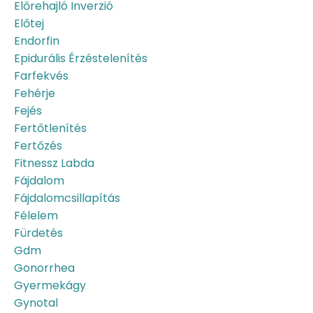
Előrehajló Inverzió
Előtej
Endorfin
Epidurális Érzéstelenítés
Farfekvés
Fehérje
Fejés
Fertőtlenítés
Fertőzés
Fitnessz Labda
Fájdalom
Fájdalomcsillapítás
Félelem
Fürdetés
Gdm
Gonorrhea
Gyermekágy
Gynotal