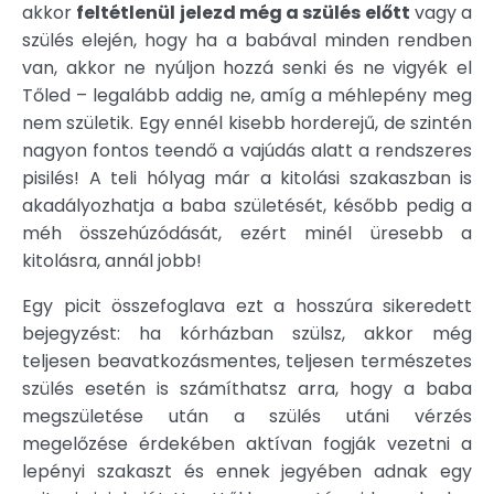
akkor
feltétlenül jelezd még a szülés előtt
vagy a
szülés elején, hogy ha a babával minden rendben
van, akkor ne nyúljon hozzá senki és ne vigyék el
Tőled – legalább addig ne, amíg a méhlepény meg
nem születik. Egy ennél kisebb horderejű, de szintén
nagyon fontos teendő a vajúdás alatt a rendszeres
pisilés! A teli hólyag már a kitolási szakaszban is
akadályozhatja a baba születését, később pedig a
méh összehúzódását, ezért minél üresebb a
kitolásra, annál jobb!
Egy picit összefoglava ezt a hosszúra sikeredett
bejegyzést: ha kórházban szülsz, akkor még
teljesen beavatkozásmentes, teljesen természetes
szülés esetén is számíthatsz arra, hogy a baba
megszületése után a szülés utáni vérzés
megelőzése érdekében aktívan fogják vezetni a
lepényi szakaszt és ennek jegyében adnak egy