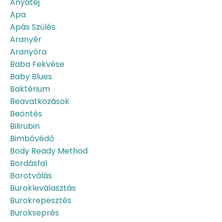
Anyatej
Apa
Apás Szülés
Aranyér
Aranyóra
Baba Fekvése
Baby Blues
Baktérium
Beavatkozások
Beöntés
Bilirubin
Bimbóvédő
Body Ready Method
Bordásfal
Borotválás
Burokleválasztás
Burokrepesztés
Burokseprés