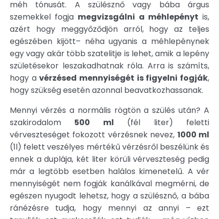
méh tónusát. A szülésznő vagy bába árgus
szemekkel fogja
megvizsgálni a méhlepényt
is,
azért hogy meggyőződjön arról, hogy az teljes
egészében kijött– néha ugyanis a méhlepénynek
egy vagy akár több szatelitje is lehet, amik a lepény
születésekor leszakadhatnak róla. Arra is számíts,
hogy a
vérzésed mennyiségét is figyelni fogják
,
hogy szükség esetén azonnal beavatkozhassanak.
Mennyi vérzés a normális rögtön a szülés után? A
szakirodalom
500 ml
(fél liter) feletti
vérveszteséget fokozott vérzésnek nevez,
1000 ml
(1l) felett veszélyes mértékű vérzésről beszélünk és
ennek a duplája, két liter körüli vérveszteség pedig
már a legtöbb esetben halálos kimenetelű. A vér
mennyiségét nem fogják kanálkával megmérni, de
egészen nyugodt lehetsz, hogy a szülésznő, a bába
ránézésre tudja, hogy mennyi az annyi – ezt