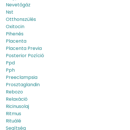
Nevetőgáz
Nst
Otthonszülés
Oxitocin
Pihenés
Placenta
Placenta Previa
Posterior Pozíció
Ppd
Pph
Preeclampsia
Prosztaglandin
Rebozo
Relaxáció
Ricinusolaj
Ritmus
Rituálé
Segítség