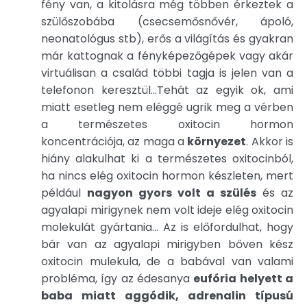
fény van, a kitolásra még többen érkeztek a
szülőszobába (csecsemősnővér, ápoló,
neonatológus stb), erős a világítás és gyakran
már kattognak a fényképezőgépek vagy akár
virtuálisan a család többi tagja is jelen van a
telefonon keresztül…Tehát az egyik ok, ami
miatt esetleg nem eléggé ugrik meg a vérben
a természetes oxitocin hormon
koncentrációja, az maga a
környezet
. Akkor is
hiány alakulhat ki a természetes oxitocinból,
ha nincs elég oxitocin hormon készleten, mert
például
nagyon gyors volt a szülés
és az
agyalapi mirigynek nem volt ideje elég oxitocin
molekulát gyártania… Az is előfordulhat, hogy
bár van az agyalapi mirigyben bőven kész
oxitocin mulekula, de a babával van valami
probléma, így az édesanya
eufória helyett a
baba miatt aggódik, adrenalin típusú