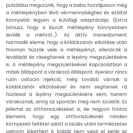
pulzálása megszűnik, hogy a baba hozzájusson még
a méhlepényben lévő vérmennyiséghez és ezáltal
könnyebb legyen a külvilági adaptációja. (Extra
bónusz, hogy a kiürült méhlepény könnyebben
leválik a méhről…). Az aktív menedzsment
harmadik eleme, hogy a köldökzsinór elkötése után
finoman húzzák vele a méhlepényt, ellenőrzik a
leválását és rásegítenek a lepény megszületésére
is. A méhlepény megszületésével kapcsolatban a
másik álláspont a várakozó álláspont. Ilyenkor nincs
rutin oxitocin injekció, még tovább várnak a
köldökzsinór elkötésével és nem segítenek rá
húzással a lepény megszületésére sem, hanem
várakoznak, amíg az spontán meg nem születik. Ez
jellemzi az otthonszüléseket is, de nagyon fontos
kiemelni, hogy egy otthonszülésnél minden
környezeti feltétel adott a szülés utáni természetes
oxitocin lökethez! A babát nem veszi el senki az