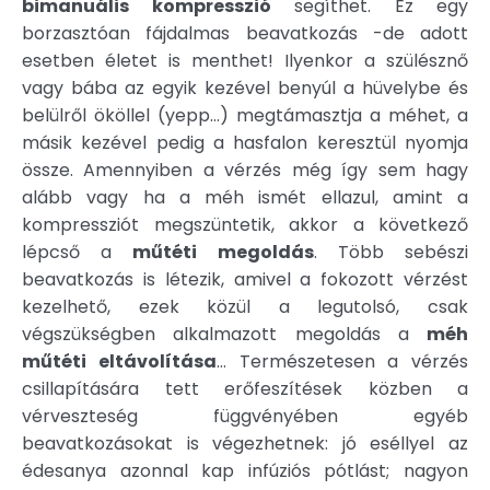
bimanuális kompresszió
segíthet. Ez egy
borzasztóan fájdalmas beavatkozás -de adott
esetben életet is menthet! Ilyenkor a szülésznő
vagy bába az egyik kezével benyúl a hüvelybe és
belülről ököllel (yepp…) megtámasztja a méhet, a
másik kezével pedig a hasfalon keresztül nyomja
össze. Amennyiben a vérzés még így sem hagy
alább vagy ha a méh ismét ellazul, amint a
kompressziót megszüntetik, akkor a következő
lépcső a
műtéti megoldás
. Több sebészi
beavatkozás is létezik, amivel a fokozott vérzést
kezelhető, ezek közül a legutolsó, csak
végszükségben alkalmazott megoldás a
méh
műtéti eltávolítása
… Természetesen a vérzés
csillapítására tett erőfeszítések közben a
vérveszteség függvényében egyéb
beavatkozásokat is végezhetnek: jó eséllyel az
édesanya azonnal kap infúziós pótlást; nagyon