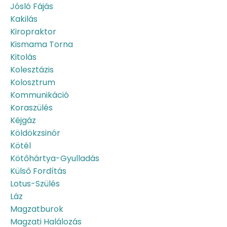
Jósló Fájás
Kakilás
Kiropraktor
Kismama Torna
Kitolás
Kolesztázis
Kolosztrum
Kommunikáció
Koraszülés
Kéjgáz
Köldökzsinór
Kötél
Kötőhártya-Gyulladás
Külső Fordítás
Lotus-Szülés
Láz
Magzatburok
Magzati Halálozás