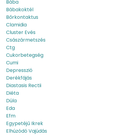
Bába
Bábakoktél
Bőrkontaktus
Clamidia
Cluster Evés
Császármetszés
Ctg
Cukorbetegség
Cumi
Depresszió
Derékfájás
Diastasis Rectii
Diéta
Dúla
Eda
Efm
Egypetéjű Ikrek
Elhúzódó Vajúdás