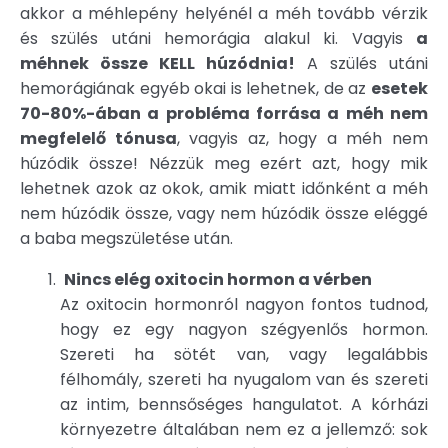
akkor a méhlepény helyénél a méh tovább vérzik
és szülés utáni hemorágia alakul ki. Vagyis
a
méhnek össze KELL húzódnia!
A szülés utáni
hemorágiának egyéb okai is lehetnek, de az
esetek
70-80%-ában a probléma forrása a méh nem
megfelelő tónusa
, vagyis az, hogy a méh nem
húzódik össze! Nézzük meg ezért azt, hogy mik
lehetnek azok az okok, amik miatt időnként a méh
nem húzódik össze, vagy nem húzódik össze eléggé
a baba megszületése után.
Nincs elég oxitocin hormon a vérben
Az oxitocin hormonról nagyon fontos tudnod,
hogy ez egy nagyon szégyenlős hormon.
Szereti ha sötét van, vagy legalábbis
félhomály, szereti ha nyugalom van és szereti
az intim, bennsőséges hangulatot. A kórházi
környezetre általában nem ez a jellemző: sok