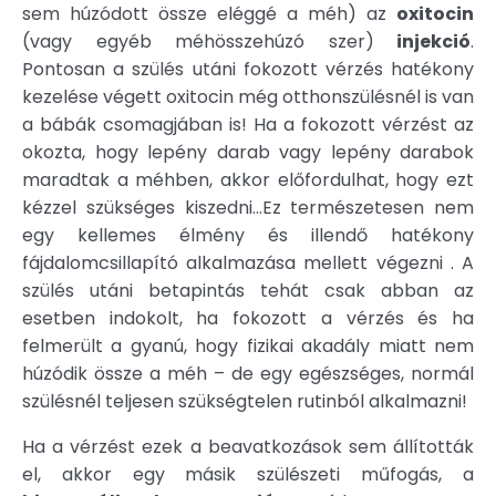
sem húzódott össze eléggé a méh) az
oxitocin
(vagy egyéb méhösszehúzó szer)
injekció
.
Pontosan a szülés utáni fokozott vérzés hatékony
kezelése végett oxitocin még otthonszülésnél is van
a bábák csomagjában is! Ha a fokozott vérzést az
okozta, hogy lepény darab vagy lepény darabok
maradtak a méhben, akkor előfordulhat, hogy ezt
kézzel szükséges kiszedni…Ez természetesen nem
egy kellemes élmény és illendő hatékony
fájdalomcsillapító alkalmazása mellett végezni . A
szülés utáni betapintás tehát csak abban az
esetben indokolt, ha fokozott a vérzés és ha
felmerült a gyanú, hogy fizikai akadály miatt nem
húzódik össze a méh – de egy egészséges, normál
szülésnél teljesen szükségtelen rutinból alkalmazni!
Ha a vérzést ezek a beavatkozások sem állították
el, akkor egy másik szülészeti műfogás, a