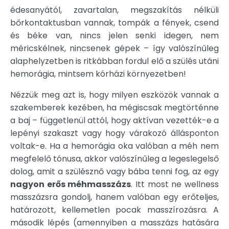
édesanyától, zavartalan, megszakítás nélküli
bőrkontaktusban vannak, tompák a fények, csend
és béke van, nincs jelen senki idegen, nem
méricskélnek, nincsenek gépek – így valószínűleg
alaphelyzetben is ritkábban fordul elő a szülés utáni
hemorágia, mintsem kórházi környezetben!
Nézzük meg azt is, hogy milyen eszközök vannak a
szakemberek kezében, ha mégiscsak megtörténne
a baj – függetlenül attól, hogy aktívan vezették-e a
lepényi szakaszt vagy hogy várakozó állásponton
voltak-e. Ha a hemorágia oka valóban a méh nem
megfelelő tónusa, akkor valószínűleg a legeslegelső
dolog, amit a szülésznő vagy bába tenni fog, az egy
nagyon erős méhmasszázs
. Itt most ne wellness
masszázsra gondolj, hanem valóban egy erőteljes,
határozott, kellemetlen pocak masszírozásra. A
második lépés (amennyiben a masszázs hatására