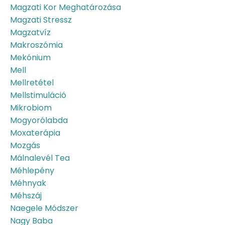
Magzati Kor Meghatározása
Magzati Stressz
Magzatvíz
Makroszómia
Mekónium
Mell
Mellretétel
Mellstimuláció
Mikrobiom
Mogyorólabda
Moxaterápia
Mozgás
Málnalevél Tea
Méhlepény
Méhnyak
Méhszáj
Naegele Módszer
Nagy Baba