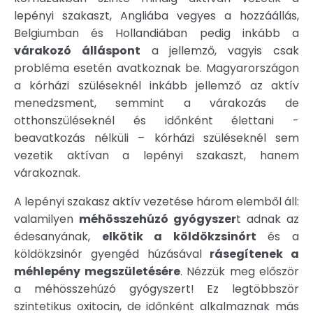
lepényi szakaszt, Angliába vegyes a hozzáállás,
Belgiumban és Hollandiában pedig inkább a
várakozó álláspont
a jellemző, vagyis csak
probléma esetén avatkoznak be. Magyarországon
a kórházi szüléseknél inkább jellemző az aktív
menedzsment, semmint a várakozás de
otthonszüléseknél és időnként élettani -
beavatkozás nélküli – kórházi szüléseknél sem
vezetik aktívan a lepényi szakaszt, hanem
várakoznak.
A lepényi szakasz aktív vezetése három elemből áll:
valamilyen
méhösszehúzó gyógyszer
t adnak az
édesanyának,
elkötik a köldökzsinórt
és a
köldökzsinór gyengéd húzásával
rásegítenek a
méhlepény megszületésére
. Nézzük meg először
a méhösszehúzó gyógyszert! Ez legtöbbször
szintetikus oxitocin, de időnként alkalmaznak más