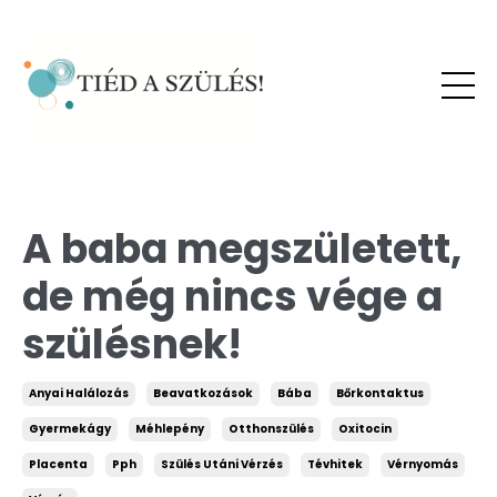
A baba megszületett,
de még nincs vége a
szülésnek!
Anyai Halálozás
Beavatkozások
Bába
Bőrkontaktus
Gyermekágy
Méhlepény
Otthonszülés
Oxitocin
Placenta
Pph
Szülés Utáni Vérzés
Tévhitek
Vérnyomás