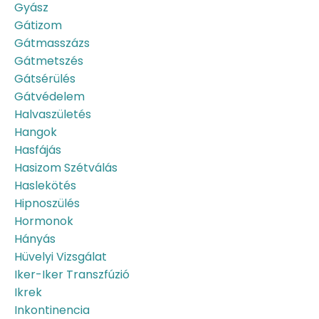
Gyász
Gátizom
Gátmasszázs
Gátmetszés
Gátsérülés
Gátvédelem
Halvaszületés
Hangok
Hasfájás
Hasizom Szétválás
Haslekötés
Hipnoszülés
Hormonok
Hányás
Hüvelyi Vizsgálat
Iker-Iker Transzfúzió
Ikrek
Inkontinencia