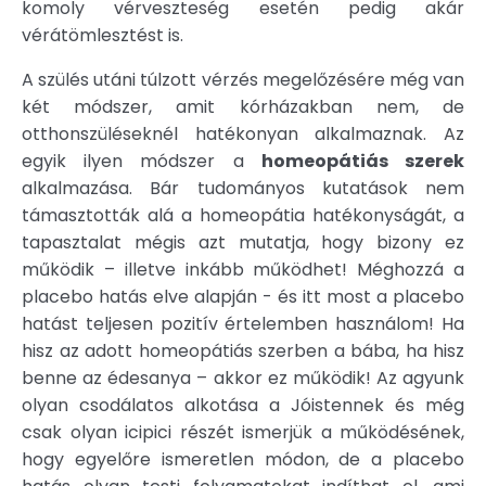
komoly vérveszteség esetén pedig akár
vérátömlesztést is.
A szülés utáni túlzott vérzés megelőzésére még van
két módszer, amit kórházakban nem, de
otthonszüléseknél hatékonyan alkalmaznak. Az
egyik ilyen módszer a
homeopátiás szerek
alkalmazása. Bár tudományos kutatások nem
támasztották alá a homeopátia hatékonyságát, a
tapasztalat mégis azt mutatja, hogy bizony ez
működik – illetve inkább működhet! Méghozzá a
placebo hatás elve alapján - és itt most a placebo
hatást teljesen pozitív értelemben használom! Ha
hisz az adott homeopátiás szerben a bába, ha hisz
benne az édesanya – akkor ez működik! Az agyunk
olyan csodálatos alkotása a Jóistennek és még
csak olyan icipici részét ismerjük a működésének,
hogy egyelőre ismeretlen módon, de a placebo