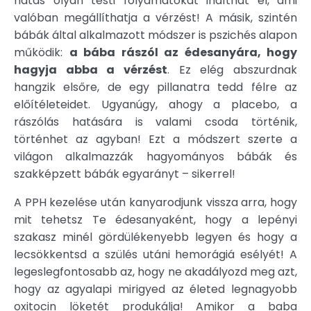
hatás olyan testi folyamatokat indíthat el, ami
valóban megállíthatja a vérzést! A másik, szintén
bábák által alkalmazott módszer is pszichés alapon
működik:
a bába rászól az édesanyára, hogy
hagyja abba a vérzést
. Ez elég abszurdnak
hangzik elsőre, de egy pillanatra tedd félre az
előítéleteidet. Ugyanúgy, ahogy a placebo, a
rászólás hatására is valami csoda történik,
történhet az agyban! Ezt a módszert szerte a
világon alkalmazzák hagyományos bábák és
szakképzett bábák egyarányt – sikerrel!
A PPH kezelése után kanyarodjunk vissza arra, hogy
mit tehetsz Te édesanyaként, hogy a lepényi
szakasz minél gördülékenyebb legyen és hogy a
lecsökkentsd a szülés utáni hemorágiá esélyét! A
legeslegfontosabb az, hogy ne akadályozd meg azt,
hogy az agyalapi mirigyed az életed legnagyobb
oxitocin löketét produkálja! Amikor a baba