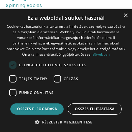
Spinning Babies
Sport
×
Ez a weboldal sütiket használ
St
Cookie-kat használunk a tartalom, a hirdetések személyre szabására
Streptococcus B
és a forgalom elemzésére. Webhelyünk Ön általi használatára
Stressz
vonatkozó információkat megosztjuk hirdetési és elemző
Szemcsepp
partnereinkkel is, akik egyesíthetik azokat más információkkal,
Szeméremcsonti Fájdalom
amelyeket Ön biztosított számukra, vagy amelyeket a szolgáltatásaik
Ön általi használatából gyűjtöttek össze.
Bővebben
Szeretkezés
Szex
ELENGEDHETETLENÜL SZÜKSÉGES
Szoptatás
Szorulás
TELJESÍTMÉNY
CÉLZÁS
Széklet
FUNKCIONALITÁS
Szénhidrát
Szülés
Szülés Utáni Vérzés
ÖSSZES ELFOGADÁSA
ÖSSZES ELUTASÍTÁSA
Szülésbeindítás
RÉSZLETEK MEGJELENÍTÉSE
Szülésfelkészítés
Szülési Terv