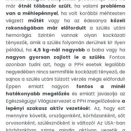
már
ötnél többször szült
, ha valami
probléma
van a méhlepénnyel
, ha volt korábbi méhtesten
végzett
műtét
vagy ha az édesanya
közeli
rokonságában már előfordult
a szülés utáni
hemorágia. Szintén vannak olyan kockázati
tényezők, amik a szülés folyamán derülnek ki! Ilyen
például, ha
4,5 kg-nál nagyobb
a baba vagy ha
nagyon gyorsan zajlott le a szülés
. Fontos
azonban tudni azt, hogy a PPH esetek legalább
negyedében nincs semmiféle kockázati tényező, de
sajnos a szülés utáni túlzott vérzés mégis előfordul!
Éppen emiatt nagyon
fontos a minél
hatékonyabb megelőzés
és emiatt javasolja az
Egészségügyi Világszervezet a PPH megelőzésére
a
lepényi szakasz aktív vezetésé
t. Az, hogy ezt
mennyire követik, országonként, kórházanként, sőt
orvosonként, szülésznőként is változó! Az USA-ban
kórházakban szinte mindig aktívan vezetik a