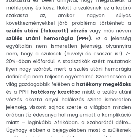
szakaszra és beéri annyival, hogy megszületik a
méhlepény és kész. Holott a szülésnek ez a lezáró
szakasza az, amikor nagyon súlyos
következményekkel járó probléma történhet: a
szülés utáni (fokozott) vérzés
vagy más néven
szülés utáni hemorágia (PPH)
. Ez a jelenség
egyáltalán nem ismeretlen jelenség, olyannyira
nem, hogy a szülések (hüvelyi és császár is!) 7-
20%-ában előfordul. A statisztikák azért mutatnak
ilyen nagy szórást, mert a szülés utáni hemorágia
definíciója nem teljesen egyértelmű. Szerencsére a
világ gazdagabbik felében a
hatékony megelőzés
és a PPH
hatékony kezelése
miatt a szülés utáni
vérzés okozta anyai halálozás szinte ismeretlen
jelenség, viszont sajnos szerte a világban minden
órában tíz édesanya hal meg emiatt a komplikáció
miatt – leginkább Afrikában, a Szaharától délre…
Úgyhogy ebben a bejegyzésben most a szülésnek