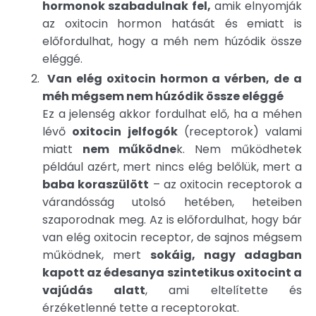
hormonok szabadulnak fel,
amik elnyomják
az oxitocin hormon hatását és emiatt is
előfordulhat, hogy a méh nem húzódik össze
eléggé.
Van elég oxitocin hormon a vérben, de a
méh mégsem nem húzódik össze eléggé
Ez a jelenség akkor fordulhat elő, ha a méhen
lévő
oxitocin jelfogók
(receptorok) valami
miatt
nem működne
k. Nem működhetek
például azért, mert nincs elég belőlük, mert a
baba koraszülött
– az oxitocin receptorok a
várandósság utolsó hetében, heteiben
szaporodnak meg. Az is előfordulhat, hogy bár
van elég oxitocin receptor, de sajnos mégsem
működnek, mert
sokáig, nagy adagban
kapott az édesanya szintetikus oxitocint a
vajúdás alatt
, ami eltelítette és
érzéketlenné tette a receptorokat.