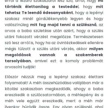
erről a lezáró szakaszáról lesz szó, arról, hogy
mi
történik élettanilag a testedde
l, hogy
mit
tehetsz Te leendő édesanyaként
, hogy a lepényi
szakasz minél gördülékenyebb legyen és hogy
valószínűleg
mit fog majd tenni a szülésznő
, az
orvos a baba születése után azért, hogy a szülés
utáni fokozott vérzést megelőzze. Természetesen
szó lesz arról is, hogy ha az óvintézkedések ellenére
mégis túlzott a szülés utáni vérzés, akkor
milyen
megoldások vannak a szakemberek
tarsolyában
, amivel ezt a komoly problémát
orvosolni tudják!
Először nézzük meg a lepényi szakasz élettani
folyamatait! A méh összehúzódása valójában már a
kitolási szakaszban megkezdődik, ahogy a baba
ereszkedik a szülőcsatornában, a méhlepény és a
méh vele együtt ereszkedik, mert a méh már
ilyenkor húzódik össze. Egy olyan szülésnél, ahol