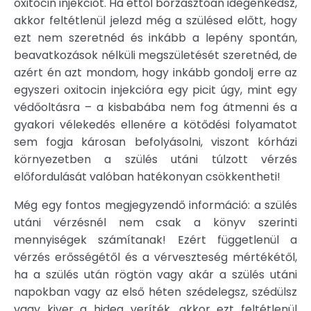
oxitocin injekciót. Ha ettől borzasztóan idegenkedsz,
akkor feltétlenül jelezd még a szülésed előtt, hogy
ezt nem szeretnéd és inkább a lepény spontán,
beavatkozások nélküli megszületését szeretnéd, de
azért én azt mondom, hogy inkább gondolj erre az
egyszeri oxitocin injekcióra egy picit úgy, mint egy
védőoltásra – a kisbabába nem fog átmenni és a
gyakori vélekedés ellenére a kötődési folyamatot
sem fogja károsan befolyásolni, viszont kórházi
környezetben a szülés utáni túlzott vérzés
előfordulását valóban hatékonyan csökkentheti!
Még egy fontos megjegyzendő információ: a szülés
utáni vérzésnél nem csak a könyv szerinti
mennyiségek számítanak! Ezért függetlenül a
vérzés erősségétől és a vérveszteség mértékétől,
ha a szülés után rögtön vagy akár a szülés utáni
napokban vagy az első héten szédelegsz, szédülsz
vagy kiver a hideg veríték, akkor ezt feltétlenül