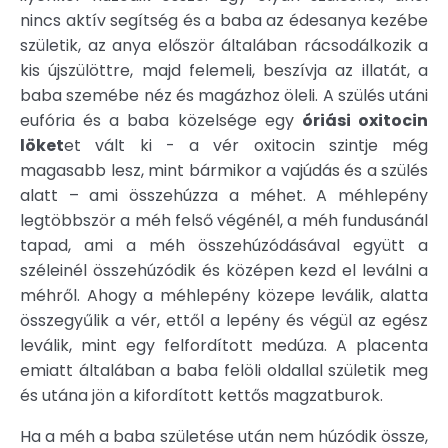
nincs aktív segítség és a baba az édesanya kezébe
születik, az anya először általában rácsodálkozik a
kis újszülöttre, majd felemeli, beszívja az illatát, a
baba szemébe néz és magázhoz öleli. A szülés utáni
eufória és a baba közelsége egy
óriási oxitocin
löket
et vált ki - a vér oxitocin szintje még
magasabb lesz, mint bármikor a vajúdás és a szülés
alatt – ami összehúzza a méhet. A méhlepény
legtöbbször a méh felső végénél, a méh fundusánál
tapad, ami a méh összehúzódásával együtt a
széleinél összehúzódik és középen kezd el leválni a
méhről. Ahogy a méhlepény közepe leválik, alatta
összegyűlik a vér, ettől a lepény és végül az egész
leválik, mint egy felfordított medúza. A placenta
emiatt általában a baba felöli oldallal születik meg
és utána jön a kifordított kettős magzatburok.
Ha a méh a baba születése után nem húzódik össze,