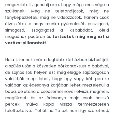
megszületett, gondolj arra, hogy még nincs vége a
szülésnek! Még ne telefonáljatok, még ne
fényképezzetek, még ne videózzatok, hanem csak
élvezzétek a nagy munka gyümölcsét, puszilgasd,
simogasd, szagolgasd a kisbabádat, öleld
magadhoz pucéran és
tartsátok még meg ezt a
varázs-pillanatot
!
Hála Istennek már a legtöbb kórházban biztosítják
a szülés után a közvetlen bőrkontaktust a babával,
de sajnos sok helyen ezt még eléggé sajátságosan
valósítják meg: lehet, hogy egy vagy két percre
valóban az édesanya karjában lehet meztelenül a
baba, de utána a csecsemősnővér elviszi, megméri,
megfürdeti és az édesanya majd csak hosszú
percek múlva kapja vissza, természetesen
felöltöztetve… Tehát ha Te ezt nem így szeretnéd,