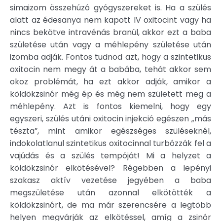
simaizom összehúzó gyógyszereket is. Ha a szülés
alatt az édesanya nem kapott IV oxitocint vagy ha
nincs bekötve intravénás branül, akkor ezt a baba
születése után vagy a méhlepény születése után
izomba adják. Fontos tudnod azt, hogy a szintetikus
oxitocin nem megy át a babába, tehát akkor sem
okoz problémát, ha ezt akkor adják, amikor a
köldökzsinór még ép és még nem született meg a
méhlepény. Azt is fontos kiemelni, hogy egy
egyszeri, szülés utáni oxitocin injekció egészen „más
tészta”, mint amikor egészséges szüléseknél,
indokolatlanul szintetikus oxitocinnal turbózzák fel a
vajúdás és a szülés tempóját! Mi a helyzet a
köldökzsinór elkötésével? Régebben a lepényi
szakasz aktív vezetése jegyében a baba
megszületése után azonnal elkötötték a
köldökzsinórt, de ma már szerencsére a legtöbb
helyen megvárják az elkötéssel, amíg a zsinór