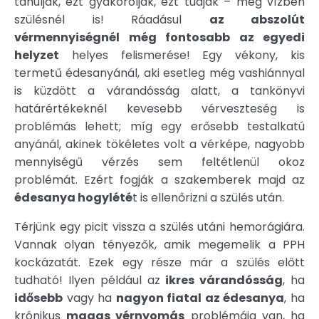
tanulják, ezt gyakorolják, ezt tudják – még vízben
szülésnél is! Ráadásul
az abszolút
vérmennyiségnél még fontosabb az egyedi
helyzet
helyes felismerése! Egy vékony, kis
termetű édesanyánál, aki esetleg még vashiánnyal
is küzdött a várandósság alatt, a tankönyvi
határértékeknél kevesebb vérveszteség is
problémás lehett; míg egy erősebb testalkatú
anyánál, akinek tökéletes volt a vérképe, nagyobb
mennyiségű vérzés sem feltétlenül okoz
problémát. Ezért fogják a szakemberek majd az
édesanya hogylété
t is ellenőrizni a szülés után.
Térjünk egy picit vissza a szülés utáni hemorágiára.
Vannak olyan tényezők, amik megemelik a PPH
kockázatát. Ezek egy része már a szülés előtt
tudható! Ilyen például az
ikres várandósság
, ha
idősebb
vagy ha
nagyon fiatal az édesanya
, ha
krónikus
magas vérnyomás
problémája van, ha