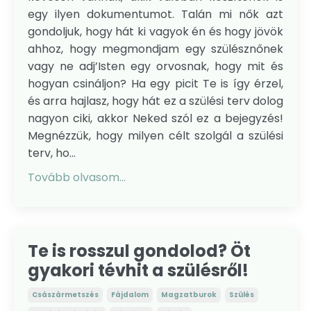
egy ilyen dokumentumot. Talán mi nők azt
gondoljuk, hogy hát ki vagyok én és hogy jövök
ahhoz, hogy megmondjam egy szülésznőnek
vagy ne adj’Isten egy orvosnak, hogy mit és
hogyan csináljon? Ha egy picit Te is így érzel,
és arra hajlasz, hogy hát ez a szülési terv dolog
nagyon ciki, akkor Neked szól ez a bejegyzés!
Megnézzük, hogy milyen célt szolgál a szülési
terv, ho...
Tovább olvasom...
Te is rosszul gondolod? Öt
gyakori tévhit a szülésről!
Császármetszés
Fájdalom
Magzatburok
Szülés