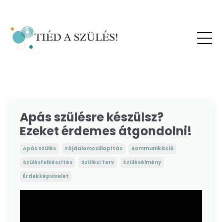
Apás szülésre készülsz?
Ezeket érdemes átgondolni!
Apás Szülés
Fájdalomcsillapítás
Kommunikáció
Szülésfelkészítés
Szülési Terv
Szülésélmény
Érdekképviselet