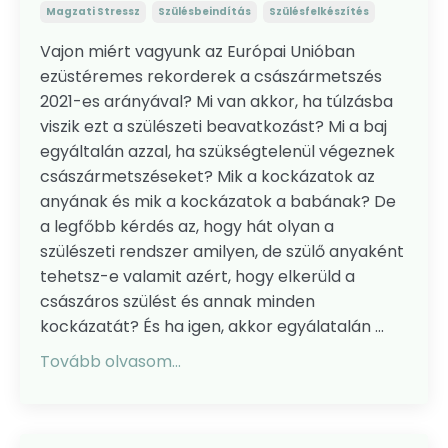
Magzati Stressz
Szülésbeindítás
Szülésfelkészítés
Vajon miért vagyunk az Európai Unióban
ezüstéremes rekorderek a császármetszés
2021-es arányával? Mi van akkor, ha túlzásba
viszik ezt a szülészeti beavatkozást? Mi a baj
egyáltalán azzal, ha szükségtelenül végeznek
császármetszéseket? Mik a kockázatok az
anyának és mik a kockázatok a babának? De
a legfőbb kérdés az, hogy hát olyan a
szülészeti rendszer amilyen, de szülő anyaként
tehetsz-e valamit azért, hogy elkerüld a
császáros szülést és annak minden
kockázatát? És ha igen, akkor egyálatalán ...
Tovább olvasom...