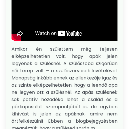
Amikor én születtem még teljesen
elképzelhetetlen volt, hogy apák jelen
legyenek a szülésnél. A szülőszoba szigorúan
női terep volt – a szülészorvosok kivételével.
Manapság inkább ennek az ellenkezője igaz és
az szinte elképzelhetetlen, hogy a leendő apa
ne legyen ott a szülésnél. Az apás szülésnek
sok pozitív hozadéka lehet a család és a
párkapcsolat szempontjából is, de egyben
kihívást is jelen az apáknak, amire nem
ártfelkészülni! Ebben a blogbejegyzésben
megnézzük, hogy a szülésed során m...