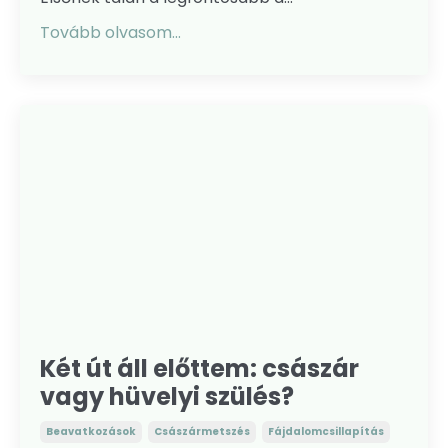
Tovább olvasom...
Két út áll előttem: császár
vagy hüvelyi szülés?
Beavatkozások
Császármetszés
Fájdalomcsillapítás