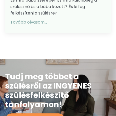
És mi a bába szerepe? És mi a különbség a
szülésznő és a bába között? És ki fog
felkészíteni a szülésre?
Tovább olvasom...
Tudj meg többet a
szülésről az INGYENES
szülésfelkészítő
tanfolyamon!