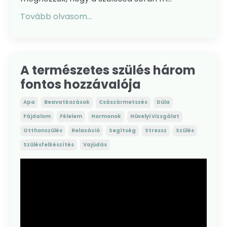
Tovább olvasom...
A természetes szülés három
fontos hozzávalója
Apa
Beavatkozások
Császármetszés
Dúla
Fájdalom
Félelem
Hormonok
Hüvelyi Vizsgálat
Otthonszülés
Relaxáció
Segítség
Stressz
Szülés
Szülésfelkészítés
Vajúdás