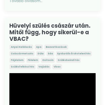
Tovább olvasom...
Hüvelyi szülés császár után.
Mitől függ, hogy sikerül-e a
VBAC?
Anyai Halálozás
Apa
Beavatkozások
Császármetszés
Dúla
Eda
Epidurális Érzéstelenítés
Fájdalom
Félelem
Oxitocin
Szülésbeindítás
Szülésfelkészítés
Vajúdás
Vbac