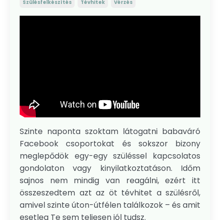
Szülésfelkészítés
Tévhitek
Vérzés
Szinte naponta szoktam látogatni babaváró
Facebook csoportokat és sokszor bizony
meglepődök egy-egy szüléssel kapcsolatos
gondolaton vagy kinyilatkoztatáson. Időm
sajnos nem mindig van reagálni, ezért itt
összeszedtem azt az öt tévhitet a szülésről,
amivel szinte úton-útfélen találkozok – és amit
esetleg Te sem teljesen jól tudsz.