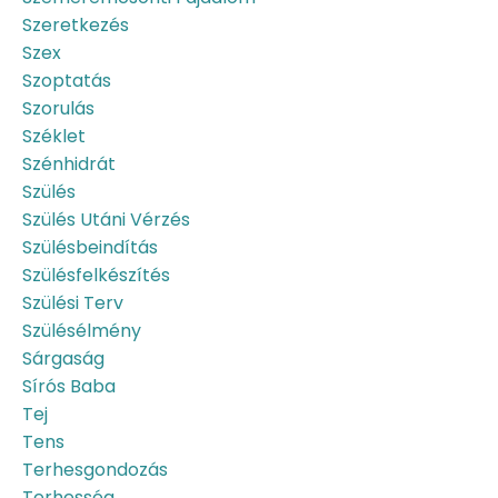
Szeretkezés
Szex
Szoptatás
Szorulás
Széklet
Szénhidrát
Szülés
Szülés Utáni Vérzés
Szülésbeindítás
Szülésfelkészítés
Szülési Terv
Szülésélmény
Sárgaság
Sírós Baba
Tej
Tens
Terhesgondozás
Terhesség