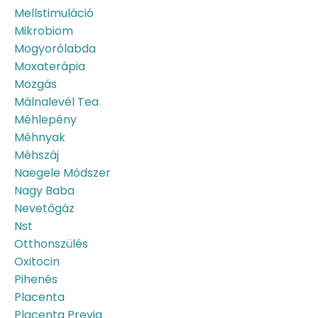
Mellstimuláció
Mikrobiom
Mogyorólabda
Moxaterápia
Mozgás
Málnalevél Tea
Méhlepény
Méhnyak
Méhszáj
Naegele Módszer
Nagy Baba
Nevetőgáz
Nst
Otthonszülés
Oxitocin
Pihenés
Placenta
Placenta Previa