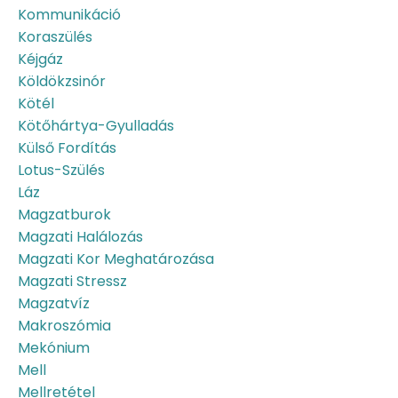
Kommunikáció
Koraszülés
Kéjgáz
Köldökzsinór
Kötél
Kötőhártya-Gyulladás
Külső Fordítás
Lotus-Szülés
Láz
Magzatburok
Magzati Halálozás
Magzati Kor Meghatározása
Magzati Stressz
Magzatvíz
Makroszómia
Mekónium
Mell
Mellretétel