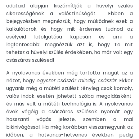
adataid alapján kiszámítlják a hüvelyi szülés
sikerességének a valószínűségét. Ebben a
bejegyzésben megnézzük, hogy működnek ezek a
kalkulátorok és hogy mit érdemes tudnod az
esélyeid latolgatása kapcsán és ami a
legfontosabb: megnézzük azt is, hogy Te mit
tehetsz a hüvelyi szülés érdekében, ha már volt egy
császáros szülésed!
A nyolcvanas években még tartotta magát az a
nézet, hogy
egyszer császár mindig császár
. Ekkor
ugyanis még a műtéti szülést tényleg csak komoly,
valós indok esetén jöhetett szóba megoldásként
és más volt a műtéti technológia is. A nyolcvanas
évek végéig a császáros szülések nyomát egy
hosszanti vágás jelezte, szemben a mai
bikinivágással. Ha még korábban visszamegyünk az
időben, a hatvanas-hetvenes években pedig