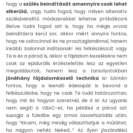
hogy a
szülés beindítását amennyire csak lehet
elkerüld,
vagy tudni fogod, hogy milyen altenatív
szülésbeindító módszerekkel lehetne próbálkozni
illetve tudni fogod azt is, hogy ha mégis orvosi
beindításra kerül sor, akkor miért annyira fontos,
hogy ne oxitocinnal és ne prosztaglandinnal, hanem
inkább balonnal indítsanak! Ha felkészészült vagy
Te is és a párod is, akkor a fájdalom kezelésére nem
csak az epidurális érzésteleítés lesz az egyetlen
megoldásotok, hanem lesz a tarsolyotokban
jónéhány fájdalomkezelő technika
is! Szintén
fontos, hogy a leendő édesapát is bevond a
felkészülésbe, hogy ne csak Te tudd határozottan,
hogy mit és hogyan szeretnél, de ő is! Az ugyanis
nem segíti a VBAC-et, ha például a párod azt
susogja a füledbe egy izmos összehúzódás után,
hogy “Kicsim, még mindig választhatjuk a műtétet,
ha nagyon nehéz Neked…” Az ilyen jószándékú