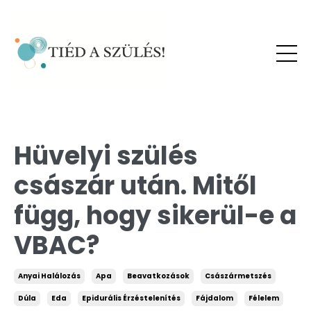
Hüvelyi szülés
császár után. Mitől
függ, hogy sikerül-e a
VBAC?
Anyai Halálozás
Apa
Beavatkozások
Császármetszés
Dúla
Eda
Epidurális Érzéstelenítés
Fájdalom
Félelem