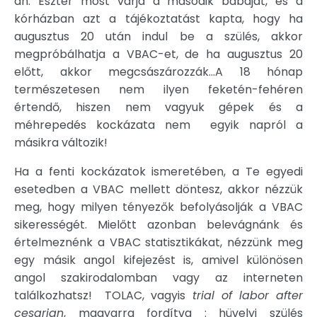
án. Eszter most várja a második babáját, és a
kórházban azt a tájékoztatást kapta, hogy ha
augusztus 20 után indul be a szülés, akkor
megpróbálhatja a VBAC-et, de ha augusztus 20
előtt, akkor megcsászározzák…A 18 hónap
természetesen nem ilyen feketén-fehéren
értendő, hiszen nem vagyuk gépek és a
méhrepedés kockázata nem egyik napról a
másikra változik!
Ha a fenti kockázatok ismeretében, a Te egyedi
esetedben a VBAC mellett döntesz, akkor nézzük
meg, hogy milyen tényezők befolyásolják a VBAC
sikerességét. Mielőtt azonban belevágnánk és
értelmeznénk a VBAC statisztikákat, nézzünk meg
egy másik angol kifejezést is, amivel különösen
angol szakirodalomban vagy az interneten
találkozhatsz! TOLAC, vagyis
trial of labor after
cesarian
, magyarra fordítva : hüvelyi szülés