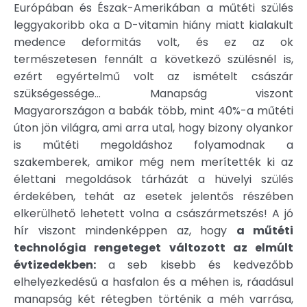
Európában és Észak-Amerikában a műtéti szülés
leggyakoribb oka a D-vitamin hiány miatt kialakult
medence deformitás volt, és ez az ok
természetesen fennált a következő szülésnél is,
ezért egyértelmű volt az ismételt császár
szükségessége… Manapság viszont
Magyarországon a babák több, mint 40%-a műtéti
úton jön világra, ami arra utal, hogy bizony olyankor
is műtéti megoldáshoz folyamodnak a
szakemberek, amikor még nem merítették ki az
élettani megoldások tárházát a hüvelyi szülés
érdekében, tehát az esetek jelentős részében
elkerülhető lehetett volna a császármetszés! A jó
hír viszont mindenképpen az, hogy
a műtéti
technológia rengeteget változott az elmúlt
évtizedekben:
a seb kisebb és kedvezőbb
elhelyezkedésű a hasfalon és a méhen is, ráadásul
manapság két rétegben történik a méh varrása,