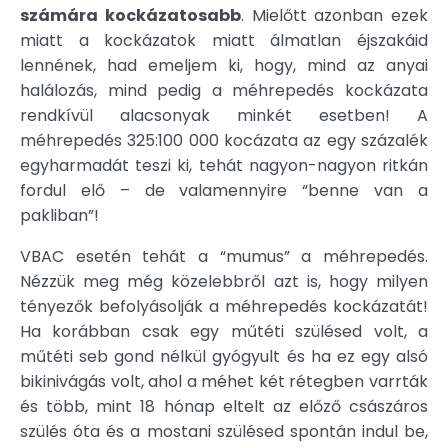
számára kockázatosabb
. Mielőtt azonban ezek
miatt a kockázatok miatt álmatlan éjszakáid
lennének, had emeljem ki, hogy, mind az anyai
halálozás, mind pedig a méhrepedés kockázata
rendkívül alacsonyak minkét esetben! A
méhrepedés 325:100 000 kocázata az egy százalék
egyharmadát teszi ki, tehát nagyon-nagyon ritkán
fordul elő – de valamennyire “benne van a
pakliban”!
VBAC esetén tehát a “mumus” a méhrepedés.
Nézzük meg még közelebbről azt is, hogy milyen
tényezők befolyásolják a méhrepedés kockázatát!
Ha korábban csak egy műtéti szülésed volt, a
műtéti seb gond nélkül gyógyult és ha ez egy alsó
bikinivágás volt, ahol a méhet két rétegben varrták
és több, mint 18 hónap eltelt az előző császáros
szülés óta és a mostani szülésed spontán indul be,