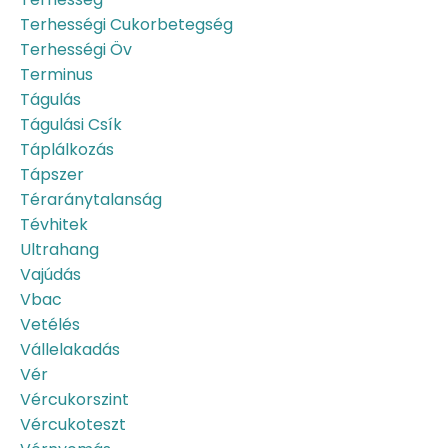
Terhességi Cukorbetegség
Terhességi Öv
Terminus
Tágulás
Tágulási Csík
Táplálkozás
Tápszer
Téraránytalanság
Tévhitek
Ultrahang
Vajúdás
Vbac
Vetélés
Vállelakadás
Vér
Vércukorszint
Vércukoteszt