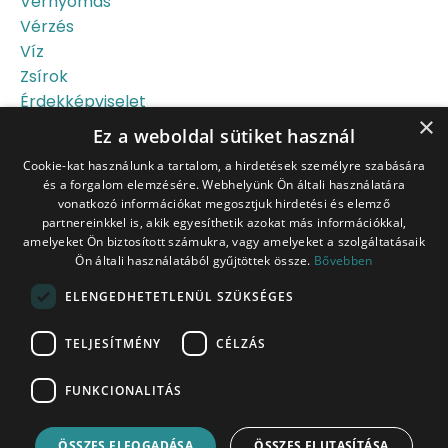
Vérnyomás
Vérzés
Víz
Zsírok
Érdekképviselet
×
Újszülött
Ez a weboldal sütiket használ
Őssejt
Cookie-kat használunk a tartalom, a hirdetések személyre szabására
és a forgalom elemzésére. Webhelyünk Ön általi használatára
vonatkozó információkat megosztjuk hirdetési és elemző
partnereinkkel is, akik egyesíthetik azokat más információkkal,
amelyeket Ön biztosított számukra, vagy amelyeket a szolgáltatásaik
Ön általi használatából gyűjtöttek össze.
Bővebben
Tudj meg többet a
ELENGEDHETETLENÜL SZÜKSÉGES
szülésről az INGYENES
szülésfelkészítő
TELJESÍTMÉNY
CÉLZÁS
tanfolyamon!
FUNKCIONALITÁS
ÖSSZES ELFOGADÁSA
ÖSSZES ELUTASÍTÁSA