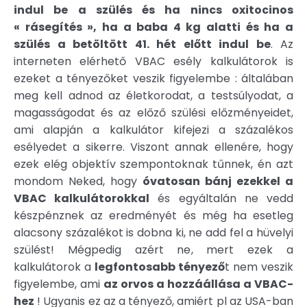
indul be a szülés és ha nincs oxitocinos
« rásegítés », ha a baba 4 kg alatti és ha a
szülés a betöltött 41. hét előtt indul be
. Az
interneten elérhető VBAC esély kalkulátorok is
ezeket a tényezőket veszik figyelembe : általában
meg kell adnod az életkorodat, a testsúlyodat, a
magasságodat és az előző szülési előzményeidet,
ami alapján a kalkulátor kifejezi a százalékos
esélyedet a sikerre. Viszont annak ellenére, hogy
ezek elég objektív szempontoknak tűnnek, én azt
mondom Neked, hogy
óvatosan bánj ezekkel a
VBAC kalkulátorokkal
és egyáltalán ne vedd
készpénznek az eredményét és még ha esetleg
alacsony százalékot is dobna ki, ne add fel a hüvelyi
szülést! Mégpedig azért ne, mert ezek a
kalkulátorok a
legfontosabb tényező
t nem veszik
figyelembe, ami
az orvos a hozzáállása a VBAC-
hez
! Ugyanis ez az a tényező, amiért pl az USA-ban