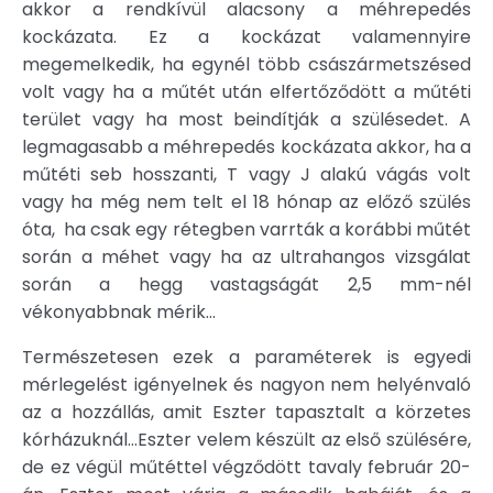
akkor a rendkívül alacsony a méhrepedés
kockázata. Ez a kockázat valamennyire
megemelkedik, ha egynél több császármetszésed
volt vagy ha a műtét után elfertőződött a műtéti
terület vagy ha most beindítják a szülésedet. A
legmagasabb a méhrepedés kockázata akkor, ha a
műtéti seb hosszanti, T vagy J alakú vágás volt
vagy ha még nem telt el 18 hónap az előző szülés
óta, ha csak egy rétegben varrták a korábbi műtét
során a méhet vagy ha az ultrahangos vizsgálat
során a hegg vastagságát 2,5 mm-nél
vékonyabbnak mérik…
Természetesen ezek a paraméterek is egyedi
mérlegelést igényelnek és nagyon nem helyénvaló
az a hozzállás, amit Eszter tapasztalt a körzetes
kórházuknál…Eszter velem készült az első szülésére,
de ez végül műtéttel végződött tavaly február 20-