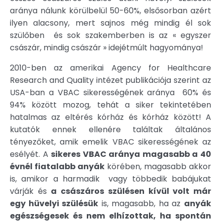
aránya nálunk körülbelül 50-60%, elsősorban azért
ilyen alacsony, mert sajnos még mindig él sok
szülőben és sok szakemberben is az « egyszer
császár, mindig császár » idejétmúlt hagyománya!
2010-ben az amerikai Agency for Healthcare
Research and Quality intézet publikációja szerint az
USA-ban a VBAC sikerességének aránya 60% és
94% között mozog, tehát a siker tekintetében
hatalmas az eltérés kórház és kórház között! A
kutatók ennek ellenére találtak általános
tényezőket, amik emelik VBAC sikerességének az
esélyét. A
sikeres VBAC aránya magasabb a 40
évnél fiatalabb anyák
körében, magasabb akkor
is, amikor a harmadik vagy többedik babájukat
várják és
a császáros szülésen kívül volt már
egy hüvelyi szülésük
is, magasabb, ha az
anyák
egészségesek és nem elhízottak, ha spontán