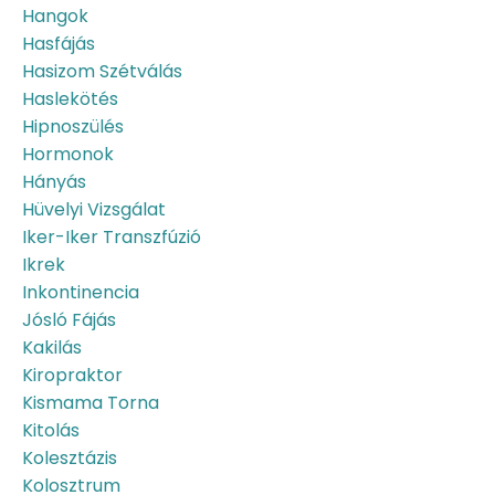
Hangok
Hasfájás
Hasizom Szétválás
Haslekötés
Hipnoszülés
Hormonok
Hányás
Hüvelyi Vizsgálat
Iker-Iker Transzfúzió
Ikrek
Inkontinencia
Jósló Fájás
Kakilás
Kiropraktor
Kismama Torna
Kitolás
Kolesztázis
Kolosztrum