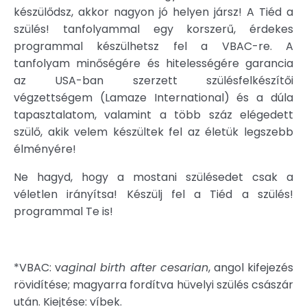
készülődsz, akkor nagyon jó helyen jársz! A Tiéd a
szülés! tanfolyammal egy korszerű, érdekes
programmal készülhetsz fel a VBAC-re. A
tanfolyam minőségére és hitelességére garancia
az USA-ban szerzett szülésfelkészítői
végzettségem (Lamaze International) és a dúla
tapasztalatom, valamint a több száz elégedett
szülő, akik velem készültek fel az életük legszebb
élményére!
Ne hagyd, hogy a mostani szülésedet csak a
véletlen irányítsa! Készülj fel a Tiéd a szülés!
programmal Te is!
*VBAC: v
aginal birth after cesarian
, angol kifejezés
rövidítése; magyarra fordítva hüvelyi szülés császár
után. Kiejtése: víbek.