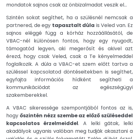
mondatok sajnos csak az önbizalmadat veszik el…
Szintén sokat segíthet, ha a szülésnél nemcsak a
partnered, de egy
tapasztalt dúla
is Veled van. Ez
sajnos eléggé függ a kórház hozzáállásától, de
VBAC-nél különösen fontos, hogy egy nyugodt,
támogatód legyen, aki megerősít és akivel azt
érezd, hogy csak Veled, csak a Te kényelmeddel
foglalkozik. A dúla a VBAC-et szem előtt tartva a
szüléssel kapcsolatod döntéseitekben is segíthet,
egyfajta információs hídként segítheti a
kommunikációdat az egészségügyi
szakemberekkel.
A VBAC sikeressége szempontjából fontos az is,
hogy
őszintén nézz szembe az előző szüléseddel
kapcsolatos érzelmeiddel
. A lelki gátak, lelki
akadályok ugyanis valóban meg tudják akasztani a
vajúdás és a szülés folyamatát! Talán dühöt érzel,