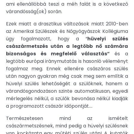
ami ellenállóbbá teszi a méh falát is a következő
várandósság(ok) során.
Ezek miatt a drasztikus változások miatt 2010-ben
az Amerikai Szülészek és Nőgyógyászok Kollégiuma
úgy fogalmazott, hogy a “
hüvelyi szülés
császármetszés után a legtöbb nő számára
bizonságos és megfelelő választás”
és a
legtöbb európai iránymutatás is hasonló véleményt
fogalmaz meg. Ennek ellenére császáros szülés
után nagyon gyakran még csak meg sem említik a
hüvelyi szülés lehetőségét a szülőknek, hanem a
várandósgondozáson szinte automatikusan, egyedi
mérlegelés nélkül, a szülők bevonása nélkül kiadják
a programozott császár időpontját….
Természetesen mind az ismételt
császármetszésnek, mind pedig a hüvelyi szülésnek
van kockázata egy műtéti szülés után! A kutatók