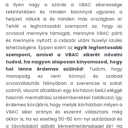
is ilyen nagy a szórás a VBAC sikeressége
tekintetében és minden bizonnyal ugyanez a
helyzet nálunk is és minden más országban is!
Tehát a legfontosabb szempont az, hogy az
orvosod mennyire támogat, mennyire VBAC párti
és mennyire nyitott a császár utáni hüvelyi szülés
lehetőségére. Éppen ezért az
egyik legfontosabb
szempont, amivel a VBAC sikerét növelni
tudod, ha nagyon alaposan kinyomozod, hogy
hol lenne érdemes szülnöd
! Tudom, hogy
manapság ez nem könnyű és szabad
orvosválasztás hiányában a szerencse is sokat
számít, viszont általában egy kórházon belül eléggé
hasonló mentalitású szakemberekkel találkozol, így
érdemes körüljárni, hogy melyik kórházban milyen a
VBAC siker aránya és eszerint választani, még
akkor is, ha ez esetleg 50-60 km-nyi autázással és
a távolságból adódó kényelmetlenséggel jár! Ha