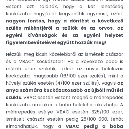
viszont azt találták, hogy a két lehetőség
kockázatai nagyjából kiegyenlítik egymást, ezért
nagyon fontos, hogy a döntést a következő
szülés mikéntjéről a szülők és az orvos, az
egyéni kívánságok és az egyéni helyzet
figyelembevételével együtt hozzák meg
!
Nézzük meg kicsit közelebbről az ismételt császár
és a VBAC* kockázatait! Ha a kövekező baba is
műtéti úton születik, akkor az anyai halálozás
kockázata magasabb (16/100 ezer szülés), mint a
hüvelyi szülés esetén (4/100 ezer szülés), vagyis
az
anya számára kockázatosabb az újbóli műtéti
szükls
. VBAC esetén viszont megnő a méhrepedés
kockázata, ami akár a baba halálát is okozhatja…A
méhrepedés esélye VBAC esetén 325/100 ezer,
ismételt császár esetén pedig 26/100 000, tehát
elmondhatjuk, hogy a
VBAC pedig a baba