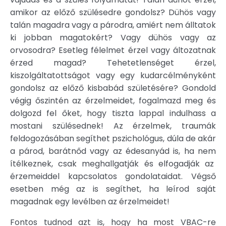
amikor az előző szülésedre gondolsz? Dühös vagy
talán magadra vagy a párodra, amiért nem álltatok
ki jobban magatokért? Vagy dühös vagy az
orvosodra? Esetleg félelmet érzel vagy áltozatnak
érzed magad? Tehetetlenséget érzel,
kiszolgáltatottságot vagy egy kudarcélményként
gondolsz az előző kisbabád születésére? Gondold
végig őszintén az érzelmeidet, fogalmazd meg és
dolgozd fel őket, hogy tiszta lappal indulhass a
mostani szülésednek! Az érzelmek, traumák
feldogozásában segíthet pszichológus, dúla de akár
a párod, barátnőd vagy az édesanyád is, ha nem
ítélkeznek, csak meghallgatják és elfogadják az
érzemeiddel kapcsolatos gondolataidat. Végső
esetben még az is segíthet, ha leírod saját
magadnak egy levélben az érzelmeidet!
Fontos tudnod azt is, hogy ha most VBAC-re