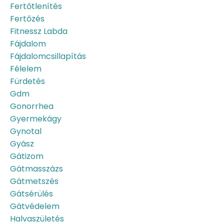
Fertőtlenítés
Fertőzés
Fitnessz Labda
Fájdalom
Fájdalomcsillapítás
Félelem
Fürdetés
Gdm
Gonorrhea
Gyermekágy
Gynotal
Gyász
Gátizom
Gátmasszázs
Gátmetszés
Gátsérülés
Gátvédelem
Halvaszületés