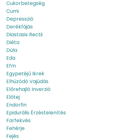
Cukorbetegség
Cumi
Depresszió
Derékfájás
Diastasis Rectii
Diéta
Dúla
Eda
Efm
Egypetéjű Ikrek
Elhúzódó Vajúdás
Előrehajló Inverzió
Előtej
Endorfin
Epidurális Érzéstelenítés
Farfekvés
Fehérje
Fejés