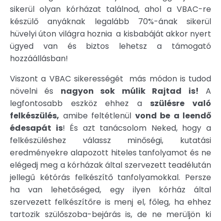
sikerül olyan kórházat találnod, ahol a VBAC-re
készülő anyáknak legalább 70%-ának sikerül
hüvelyi úton világra hoznia a kisbabáját akkor nyert
ügyed van és biztos lehetsz a támogató
hozzáállásban!
Viszont a VBAC sikerességét más módon is tudod
növelni és
nagyon sok múlik Rajtad is!
A
legfontosabb eszköz ehhez a
szülésre való
felkészülés,
amibe feltétlenül
vond be a leendő
édesapát is
! És azt tanácsolom Neked, hogy a
felkészüléshez válassz minőségi, kutatási
eredményekre alapozott hiteles tanfolyamot és ne
elégedj meg a kórházak által szervezett teadélután
jellegű kétórás felkészítő tanfolyamokkal. Persze
ha van lehetőséged, egy ilyen kórház által
szervezett felkészítőre is menj el, főleg, ha ehhez
tartozik szülőszoba-bejárás is, de ne merüljön ki