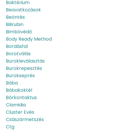
Baktérium
Beavatkozások
Beöntés
Bilirubin
Bimbóvédő
Body Ready Method
Bordásfal
Borotválás
Burokleválasztás
Burokrepesztés
Burokseprés
Bába
Bábakoktél
Bőrkontaktus
Clamidia
Cluster Evés
Császármetszés
Ctg