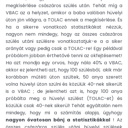
megkísérlése császáros szülés után. Tehát míg a
VBAC az a helyzet, amikor a baba valóban hüvelyi
úton jön világra, a TOLAC ennek a megkísérlése. És
ha a sikerre vonatkozó statisztikákat nézzük,
nagyon nem mindegy, hogy az összes császáros
szülés utáni szülésre vonatkoztatjuk-e a a siker
arányát vagy pedig csak a TOLAC-re! Egy példával
próbálom jobban érthetővé tenni az okfejtésemet!
Ha azt mondja egy orvos, hogy nála 40% a VBAC,
akkor ez jelentheti azt, hogy 100 szülésből, akik már
korábban műtéti úton szültek, 50 anya szerett
volna hüvelyi úton szülni és közülük 40-nek sikerült
is a VBAC ; de jelentheti azt is, hogy 100 anya
próbálta meg a hüvelyi szülést (TOLAC-et) és
közülük csak 40-nek sikerül! Tehát egyáltalán nem
mindegy, hogy mi a számítás alapja, úgyhogy
nagyon óvatosan bánj a statisztikákkal
! Az
összes császáros szülés utáni hüvelyi szülések