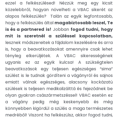
ezzel a felkészülésed! Nézzük meg egy kicsit
közelebbről, hogyan növelheti a VBAC sikerét az
alapos felkészülés? Talán az egyik legfontosabb,
hogy a felkészülés által
magabiztosabb leszel, Te
is és a partnered is!
Jobban
fogod tudni,
hogy
mit is szeretnél a szüléssel kapcsolatban,
lesznek módszereitek a fájdalom kezelésére és arra
is, hogy a beavatkozásokat amennyire csak lehet
tényleg elkerüljétek. A VBAC sikerességének
ugyanis ez az egyik kulcsa! A szükségtelen
beavatkozások egy teljesen egészséges “sima”
szülést is le tudnak gördíteni a vágányról és sajnos
emiatt válnak egészséges, alacsony kockázatú
szülések is teljesen medikalizálttá és fejeződnek be
olyan gyakran császármetszéssel! VBAC esetén ez
a vágány pedig még keskenyebb és még
könnyebben kigördül a szülés a maga természetes
medréből! Viszont ha felkészülsz, akkor fogod tudni,