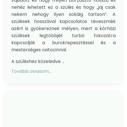
vajúdott és hogy milyen borzasztó hosszú és
nehéz lehetett ez a szülés és hogy „jaj csak
nekem nehogy ilyen sokáig tartson”. A
szülések hosszával kapcsolatos téveszmék
azért is gyökereznek mélyen, mert a kórházi
szülések legtöbbjét turbó fokozatra
kapcsolják a burokrepesztéssel és a
mesterséges oxitocinnal.
A szüléshez közeledve ...
Tovább olvasom...