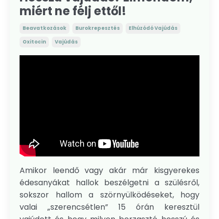
miért ne félj ettől!
Beavatkozások
Burokrepesztés
Elhúzódó Vajúdás
Oxitocin
Vajúdás
Amikor leendő vagy akár már kisgyerekes
édesanyákat hallok beszélgetni a szülésről,
sokszor hallom a szörnyülködéseket, hogy
valai „szerencsétlen” 15 órán keresztül