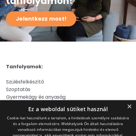
tanfolyamon!
Jelentkezz most!
Tanfolyamok:
Szülésfelkészítő
Szoptatás
Gyermekágy és anyaság
Hipnoszülés
×
Ez a weboldal sütiket használ
Szülj könnyebben!
Cookie-kat használunk a tartalom, a hirdetések személyre szabására
és a forgalom elemzésére. Webhelyünk Ön általi használatára
Jogi Nyilatkozat
vonatkozó információkat megosztjuk hirdetési és elemző
Adatkezelési Tájékoztató
partnereinkkel is, akik egyesíthetik azokat más információkkal,