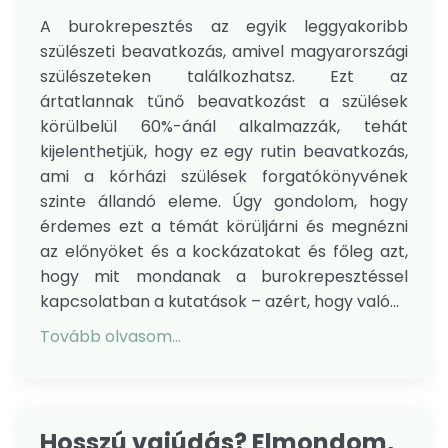
A burokrepesztés az egyik leggyakoribb
szülészeti beavatkozás, amivel magyarországi
szülészeteken találkozhatsz. Ezt az
ártatlannak tűnő beavatkozást a szülések
körülbelül 60%-ánál alkalmazzák, tehát
kijelenthetjük, hogy ez egy rutin beavatkozás,
ami a kórházi szülések forgatókönyvének
szinte állandó eleme. Úgy gondolom, hogy
érdemes ezt a témát körüljárni és megnézni
az előnyöket és a kockázatokat és főleg azt,
hogy mit mondanak a burokrepesztéssel
kapcsolatban a kutatások – azért, hogy való...
Tovább olvasom...
Hosszú vajúdás? Elmondom,