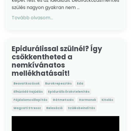
képet fest és az idealizált beavatkozásmentes
szülés nagyon gyakran nem ...
Tovább olvasom...
Epidurálissal szülnél? Így
csökkentheted a
nemkívánatos
mellékhatásait!
Beavatkozások
Burokrepesztés
Eda
Elhúzódó Vajúdás
Epidurális Érzéstelenítés
Fájdalomcsillapítás
Gátmetszés
Hormonok
Kitolás
Magzati Stressz
Relaxáció
Szülésbeindítás