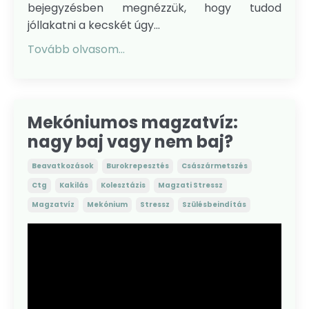
bejegyzésben megnézzük, hogy tudod
jóllakatni a kecskét úgy...
Tovább olvasom...
Mekóniumos magzatvíz:
nagy baj vagy nem baj?
Beavatkozások
Burokrepesztés
Császármetszés
Ctg
Kakilás
Kolesztázis
Magzati Stressz
Magzatvíz
Mekónium
Stressz
Szülésbeindítás