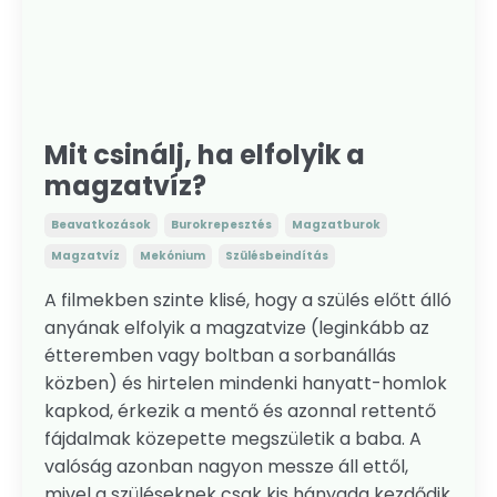
Mit csinálj, ha elfolyik a
magzatvíz?
Beavatkozások
Burokrepesztés
Magzatburok
Magzatvíz
Mekónium
Szülésbeindítás
A filmekben szinte klisé, hogy a szülés előtt álló
anyának elfolyik a magzatvize (leginkább az
étteremben vagy boltban a sorbanállás
közben) és hirtelen mindenki hanyatt-homlok
kapkod, érkezik a mentő és azonnal rettentő
fájdalmak közepette megszületik a baba. A
valóság azonban nagyon messze áll ettől,
mivel a szüléseknek csak kis hányada kezdődik