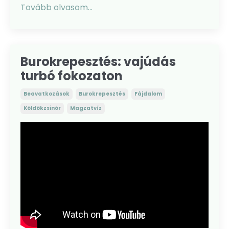
Tovább olvasom...
Burokrepesztés: vajúdás
turbó fokozaton
Beavatkozások
Burokrepesztés
Fájdalom
Köldökzsinór
Magzatvíz