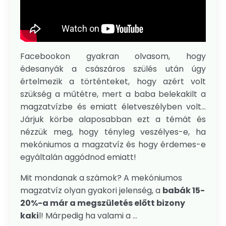
Facebookon gyakran olvasom, hogy
édesanyák a császáros szülés után úgy
értelmezik a történteket, hogy azért volt
szükség a műtétre, mert a baba belekakilt a
magzatvízbe és emiatt életveszélyben volt…
Járjuk körbe alaposabban ezt a témát és
nézzük meg, hogy tényleg veszélyes-e, ha
mekóniumos a magzatvíz és hogy érdemes-e
egyáltalán aggódnod emiatt!
Mit mondanak a számok? A mekóniumos
magzatvíz olyan gyakori jelenség, a
babák 15-
20%-a már a megszületés előtt bizony
kaki
l! Márpedig ha valami a ...