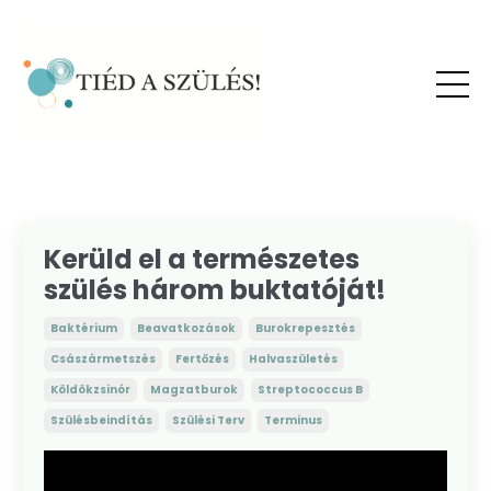
Kerüld el a természetes
szülés három buktatóját!
Baktérium
Beavatkozások
Burokrepesztés
Császármetszés
Fertőzés
Halvaszületés
Köldökzsinór
Magzatburok
Streptococcus B
Szülésbeindítás
Szülési Terv
Terminus