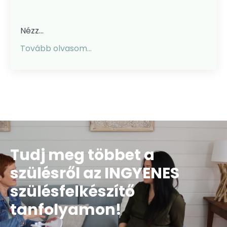
Nézz...
Tovább olvasom...
Tudj meg többet a
szülésről az INGYENES
szülésfelkészítő
tanfolyamon!