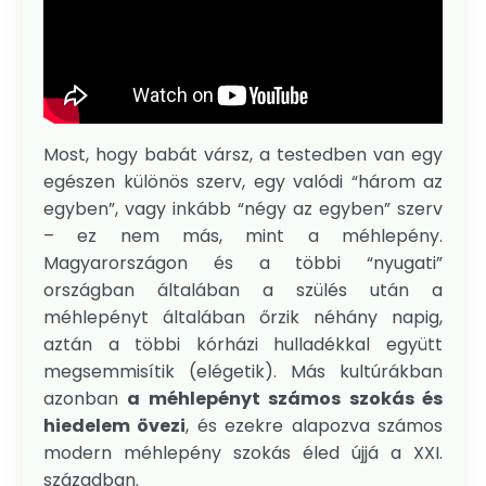
Most, hogy babát vársz, a testedben van egy
egészen különös szerv, egy valódi “három az
egyben”, vagy inkább “négy az egyben” szerv
– ez nem más, mint a méhlepény.
Magyarországon és a többi “nyugati”
országban általában a szülés után a
méhlepényt általában őrzik néhány napig,
aztán a többi kórházi hulladékkal együtt
megsemmisítik (elégetik). Más kultúrákban
azonban
a méhlepényt számos szokás és
hiedelem övezi
, és ezekre alapozva számos
modern méhlepény szokás éled újjá a XXI.
században.