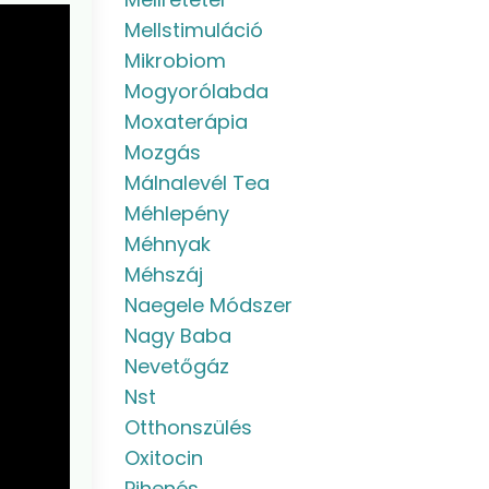
Mellstimuláció
Mikrobiom
Mogyorólabda
Moxaterápia
Mozgás
Málnalevél Tea
Méhlepény
Méhnyak
Méhszáj
Naegele Módszer
Nagy Baba
Nevetőgáz
Nst
Otthonszülés
Oxitocin
Pihenés