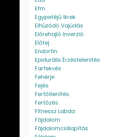
Efm
Egypetéjű Ikrek
Elhúzódó Vajúdás
Előrehajló Inverzió
Előtej
Endorfin
Epidurális Érzéstelenítés
Farfekvés
Fehérje
Fejés
Fertőtlenítés
Fertőzés
Fitnessz Labda
Fájdalom
Fájdalomcsillapítás
Félelem