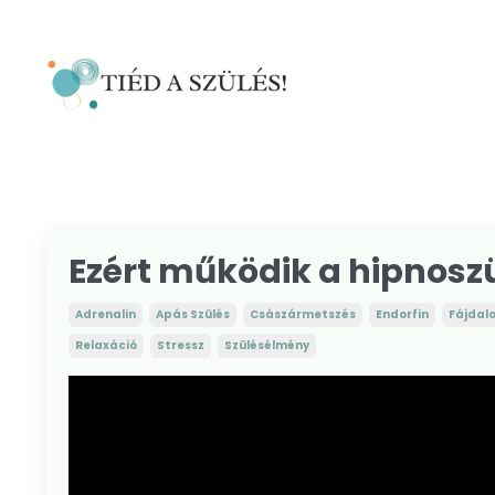
Ezért működik a hipnosz
Adrenalin
Apás Szülés
Császármetszés
Endorfin
Fájdal
Relaxáció
Stressz
Szülésélmény