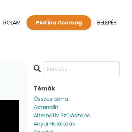
RÓLAM
BELÉPÉS
Platina Csomag
Témák
Összes téma
Adrenalin
Alternatív Szülőszoba
Anyai Halálozás
Anyatej