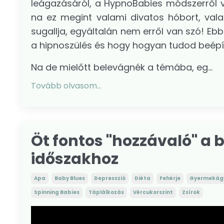
leágazásáról, a HypnoBabies módszerről va
na ez megint valami divatos hóbort, valam
sugallja, egyáltalán nem erről van szó! 
a hipnoszülés és hogy hogyan tudod beépít
Na de mielőtt belevágnék a témába, eg...
Tovább olvasom...
Öt fontos "hozzávaló" 
időszakhoz
Apa
Baby Blues
Depresszió
Diéta
Fehérje
Gyermekág
Spinning Babies
Táplálkozás
Vércukorszint
Zsírok