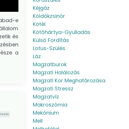
Kéjgáz
Köldökzsinór
zabad-e
Kötél
állalom
Kötőhártya-Gyulladás
zetik és
Külső Fordítás
yzésben
Lotus-Szülés
része a
Láz
Magzatburok
Magzati Halálozás
Magzati Kor Meghatározása
Magzati Stressz
Magzatvíz
Makroszómia
Mekónium
tocin
Mell
Mellretétel