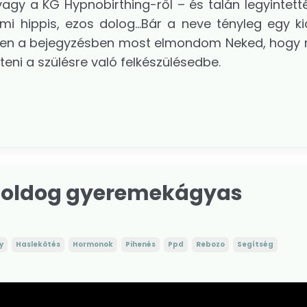
gy a KG Hypnobirthing-ről – és talán legyintetté
i hippis, ezos dolog...Bár a neve tényleg egy kic
Ebben a bejegyzésben most elmondom Neked, hogy m
eni a szülésre való felkészülésedbe.
a boldog gyeremekágyas
y
Haslekötés
Hormonok
Pihenés
Ppd
Rebozo
Segítség