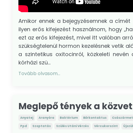
Amikor ennek a bejegyzésemnek a címét 
ilyen erős kifejezést használnom, hogy „h
ezt az erős kifejezést, mivel itt valóban a
szükségtelenül hormon kezelésnek vetik al
a szintetikus oxitocinról, közkeleti nevé
kórházi szü...
Tovább olvasom...
Meglepő tények a közvet
Anyatej
Aranyóra
Baktérium
Bőrkontaktus
Császármet
Ppd
Szoptatás
Szülés Utáni Vérzés
Vércukorszint
Újszü