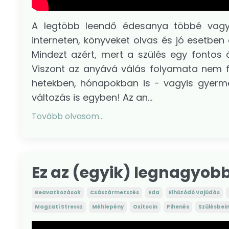
A legtöbb leendő édesanya többé vagy 
interneten, könyveket olvas és jó esetben 
Mindezt azért, mert a szülés egy fontos
Viszont az anyává válás folyamata nem fe
hetekben, hónapokban is - vagyis gyerme
változás is egyben! Az an...
Tovább olvasom...
Ez az (egyik) legnagyob
Beavatkozások
Császármetszés
Eda
Elhúzódó Vajúdás
Magzati Stressz
Méhlepény
Oxitocin
Pihenés
Szülésbei