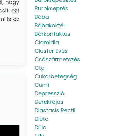
l, hogy
Burokseprés
sit ezt
Bába
i is az
Bábakoktél
Bőrkontaktus
Clamidia
Cluster Evés
Császármetszés
Ctg
Cukorbetegség
Cumi
Depresszió
Derékfájás
Diastasis Rectii
Diéta
Dúla
Eda