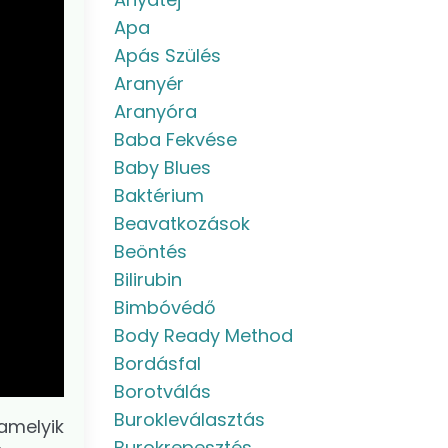
Apa
Apás Szülés
Aranyér
Aranyóra
Baba Fekvése
Baby Blues
Baktérium
Beavatkozások
Beöntés
Bilirubin
Bimbóvédő
Body Ready Method
Bordásfal
Borotválás
Burokleválasztás
amelyik
Burokrepesztés