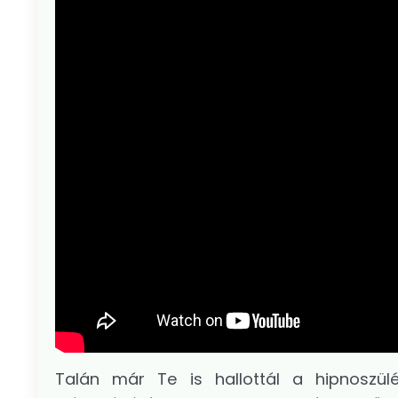
Talán már Te is hallottál a hipnoszülé