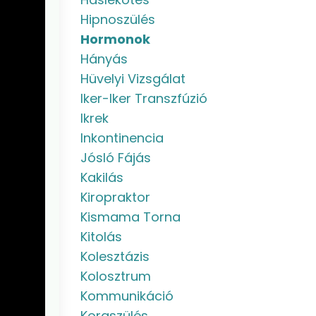
Hipnoszülés
Hormonok
Hányás
Hüvelyi Vizsgálat
Iker-Iker Transzfúzió
Ikrek
Inkontinencia
Jósló Fájás
Kakilás
Kiropraktor
Kismama Torna
Kitolás
Kolesztázis
Kolosztrum
Kommunikáció
Koraszülés