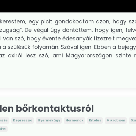
kerestem, egy picit gondokodtam azon, hogy s
azugság”. De végül úgy döntöttem, hogy igen, felv
rról van szó, hogy évente édesanyák tízezreit megve
á a szülésük folyamán. Szóval igen. Ebben a bejeg
n az oxiról lesz szó, ami Magyarországon szinte 
len bőrkontaktusról
szés
Depresszió
Gyermekágy
Hormonok
Kitolás
Mikrobiom
Oxi
lött