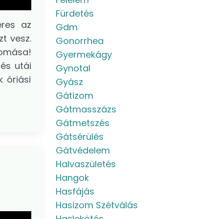
Fürdetés
eres az
Gdm
t vesz.
Gonorrhea
lomása!
Gyermekágy
és utái
Gynotal
 óriási
Gyász
Gátizom
Gátmasszázs
Gátmetszés
Gátsérülés
Gátvédelem
Halvaszületés
Hangok
Hasfájás
Hasizom Szétválás
Haslekötés