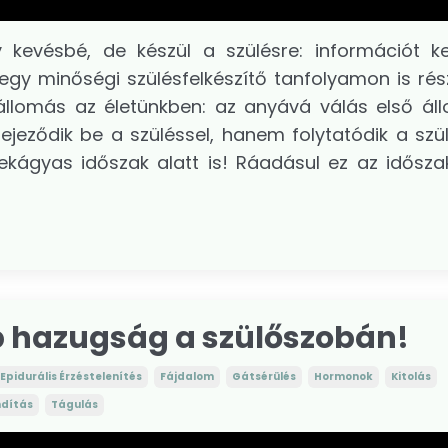
kevésbé, de készül a szülésre: információt k
egy minőségi szülésfelkészítő tanfolyamon is rész
 állomás az életünkben: az anyává válás első ál
jeződik be a szüléssel, hanem folytatódik a szül
kágyas időszak alatt is! Ráadásul ez az időszak
b hazugság a szülőszobán!
Epidurális Érzéstelenítés
Fájdalom
Gátsérülés
Hormonok
Kitolás
ndítás
Tágulás