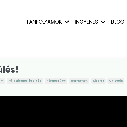
TANFOLYAMOK
INGYENES
BLOG
ülés!
om
Fájdalomcsillapítás
Hipnoszülés
Hormonok
Kitolás
Oxitocin