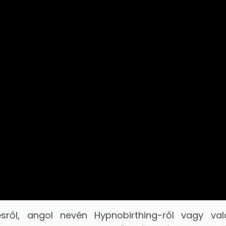
sről, angol nevén Hypnobirthing-ről vagy val