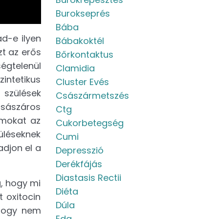
Burokseprés
Bába
d-e ilyen
Bábakoktél
zt az erős
Bőrkontaktus
ségtelenül
Clamidia
intetikus
Cluster Evés
 szülések
Császármetszés
császáros
Ctg
ámokat az
Cukorbetegség
üléseknek
Cumi
djon el a
Depresszió
Derékfájás
Diastasis Rectii
g, hogy mi
Diéta
t oxitocin
Dúla
 hogy nem
Eda