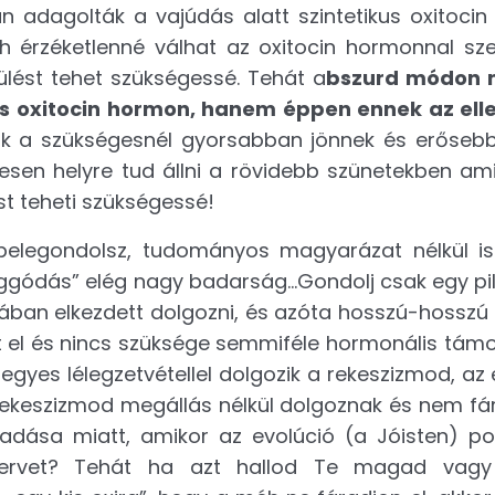
n adagolták a vajúdás alatt szintetikus oxitocin
éh érzéketlenné válhat az oxitocin hormonnal s
ülést tehet szükségessé. Tehát a
bszurd módon
us oxitocin hormon, hanem éppen ennek az ell
k a szükségesnél gyorsabban jönnek és erősebb
jesen helyre tud állni a rövidebb szünetekben am
st teheti szükségessé!
elegondolsz, tudományos magyarázat nélkül i
aggódás” elég nagy badarság…Gondolj csak egy pil
ában elkezdett dolgozni, és azóta hosszú-hosszú 
 el és nincs szüksége semmiféle hormonális tám
gyes lélegzetvétellel dolgozik a rekeszizmod, az
a rekeszizmod megállás nélkül dolgoznak és nem fá
adása miatt, amikor az evolúció (a Jóisten) p
szervet? Tehát ha azt hallod Te magad vagy