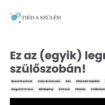
Ez az (egyik) l
szülőszobán!
Beavatkozások
Császármetszés
Eda
Elhúzódó Vajúdás
Magzati Stressz
Méhlepény
Oxitocin
Pihenés
Szülésbei