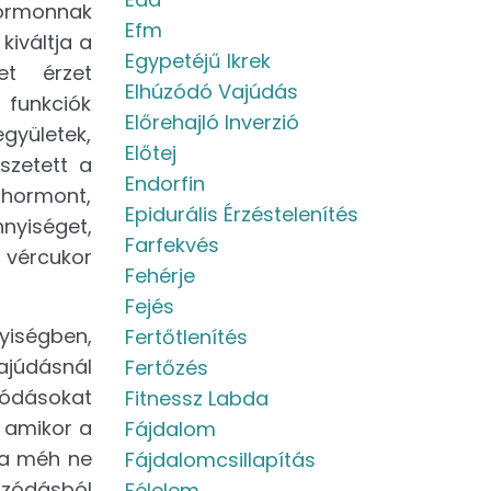
hormonnak
Efm
kiváltja a
Egypetéjű Ikrek
et érzet
Elhúzódó Vajúdás
funkciók
Előrehajló Inverzió
gyületek,
Előtej
szetett a
Endorfin
 hormont,
Epidurális Érzéstelenítés
nyiséget,
Farfekvés
 vércukor
Fehérje
Fejés
yiségben,
Fertőtlenítés
vajúdásnál
Fertőzés
zódásokat
Fitnessz Labda
, amikor a
Fájdalom
 a méh ne
Fájdalomcsillapítás
úzódásból
Félelem