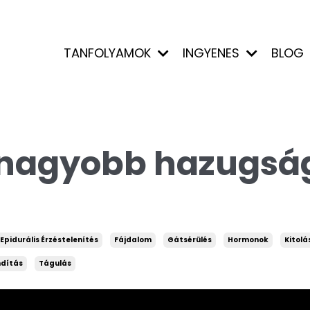
TANFOLYAMOK
INGYENES
BLOG
egnagyobb hazugsá
Epidurális Érzéstelenítés
Fájdalom
Gátsérülés
Hormonok
Kitolá
ndítás
Tágulás