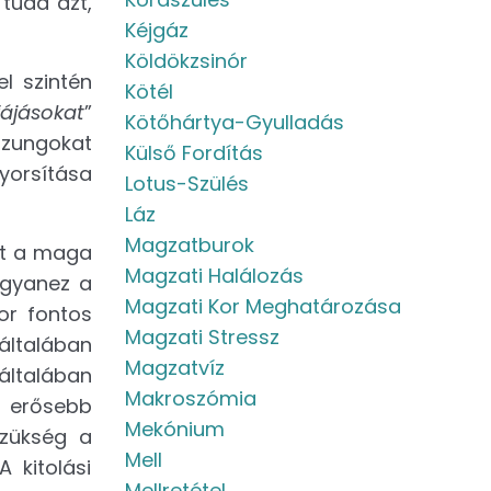
 tudd azt,
Kéjgáz
Köldökzsinór
l szintén
Kötél
fájásokat
”
Kötőhártya-Gyulladás
lózungokat
Külső Fordítás
gyorsítása
Lotus-Szülés
Láz
Magzatburok
adt a maga
Magzati Halálozás
ugyanez a
Magzati Kor Meghatározása
or fontos
Magzati Stressz
általában
Magzatvíz
általában
Makroszómia
g erősebb
Mekónium
szükség a
Mell
 kitolási
Mellretétel