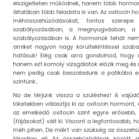
elszigetleten működnek, hanem több hormo
általában több feladata is van. Az oxitocin h
méhösszehúzódásokat, fontos szerepe
szabályozásában, a megnyugvásban, a te
szabályozásában is. A hormonok tehát nem
amiket nagyon nagy körültekintéssel szaba
hatásuk! Elég csak arra gondolnod, hogy c
hanem ezt komoly vizsgálatok előzik meg és 
nem pedig csak beszaladunk a patikába egy 
szintünk…
Na de térjünk vissza a szüléshez! A vajú
löketekben választja ki az oxitocin hormont,
az emelkedő oxitocin szint egyre erőseb
(fájásokat) vált ki. Viszont a legfontosabb,
méh pihen. De miért van szükség az összehú
fáradjon el! Az összehúzódások között a 