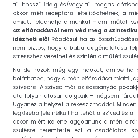
túl hosszú ideig és/vagy túl magas dózisba
akkor méh receptorai eltelítődhetnek, a m
emiatt feladhatja a munkát – ami műtéti sz
az elfáradástól nem véd meg a szintetik
idézheti elő
! Ráadásul ha az összhúzódáso
nem biztos, hogy a baba oxigénellátása tel
stresszhez vezethet és szintén a műtéti szülé
Na de hozok még egy indokot, amibe ha b
beláthatod, hogy a méh elfáradása miatti „
szívedre! A szíved már az édesanyád pocakj
óta folyamatosan dolgozik – mégsem fáradt
Ugyanez a helyzet a rekeszizmoddal. Minden e
legkisebb jele nélkül! Ha tehát a szíved és 
akkor miért kellene aggódnunk a méh elfár
szülésre teremtette ezt a csodálatos 