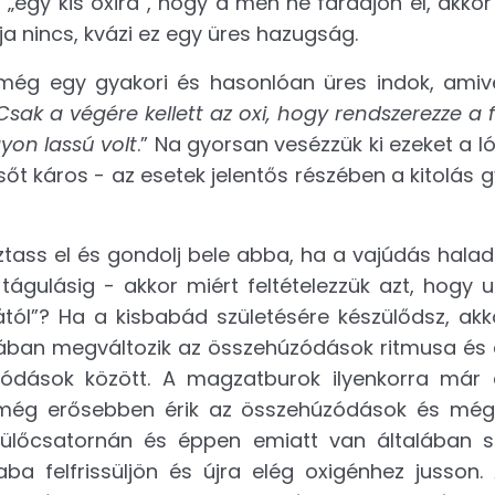
„egy kis oxira”, hogy a méh ne fáradjon el, akkor
 nincs, kvázi ez egy üres hazugság.
 még egy gyakori és hasonlóan üres indok, amive
Csak a végére kellett az oxi, hogy rendszerezze a 
gyon lassú volt
.” Na gyorsan vesézzük ki ezeket a 
őt káros - az esetek jelentős részében a kitolás 
koztass el és gondolj bele abba, ha a vajúdás hal
 tágulásig - akkor miért feltételezzük azt, hogy 
ól”? Ha a kisbabád születésére készülődsz, akk
talában megváltozik az összehúzódások ritmusa és 
ódások között. A magzatburok ilyenkorra már 
 még erősebben érik az összehúzódások és mé
ülőcsatornán és éppen emiatt van általában 
a felfrissüljön és újra elég oxigénhez jusson. A