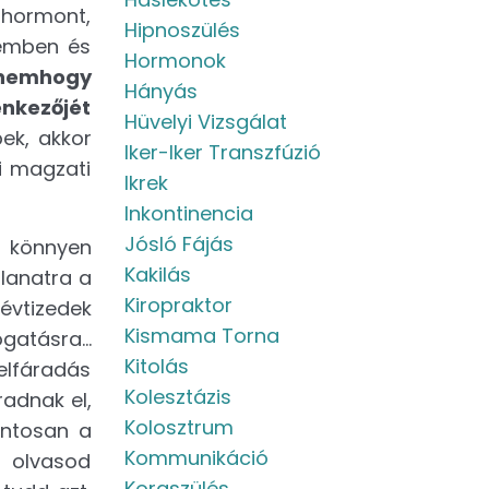
 hormont,
Hipnoszülés
zemben és
Hormonok
 nemhogy
Hányás
enkezőjét
Hüvelyi Vizsgálat
ek, akkor
Iker-Iker Transzfúzió
i magzati
Ikrek
Inkontinencia
Jósló Fájás
s könnyen
Kakilás
lanatra a
Kiropraktor
évtizedek
Kismama Torna
ogatásra…
Kitolás
 elfáradás
Kolesztázis
radnak el,
Kolosztrum
ontosan a
Kommunikáció
 olvasod
Koraszülés