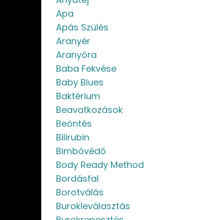
Apa
Apás Szülés
Aranyér
Aranyóra
Baba Fekvése
Baby Blues
Baktérium
Beavatkozások
Beöntés
Bilirubin
Bimbóvédő
Body Ready Method
Bordásfal
Borotválás
Burokleválasztás
Burokrepesztés