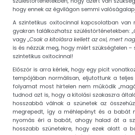
szüléstörténetekben, hogy azért van szükség 
hogy ennek az égvilágon semmi valóságalapja
A szintetikus oxitocinnal kapcsolatban van
gyakran találkozhatsz szüléstörténetekben: „
vagy „
Csak a kitolásra kellett az oxi, mert na
is és nézzük meg, hogy miért szükségtelen – s
szintetikus oxitocinnal!
Először is arra kérlek, hogy egy picit vonat
tempójában normálisan, eljutottunk a teljes
folyamat most hirtelen nem működik „magát
tudnod azt is, hogy a kitolási szakaszra ál
hosszabbá válnak a szünetek az összehúz
megrepedt, így a méhlepényt és a babát
nyomás éri a babát, ahogy halad át a sz
hosszabb szünetekre, hogy ezek alatt a bab