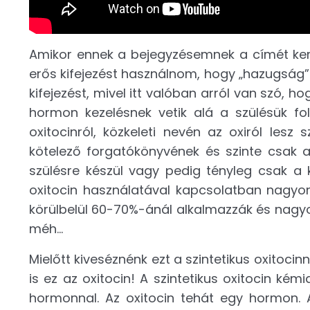
Amikor ennek a bejegyzésemnek a címét ker
erős kifejezést használnom, hogy „hazugság”.
kifejezést, mivel itt valóban arról van szó, 
hormon kezelésnek vetik alá a szülésük fo
oxitocinról, közkeleti nevén az oxiról les
kötelező forgatókönyvének és szinte csak 
szülésre készül vagy pedig tényleg csak a 
oxitocin használatával kapcsolatban nagyon
körülbelül 60-70%-ánál alkalmazzák és nagyo
méh…
Mielőtt kiveséznénk ezt a szintetikus oxitoci
is ez az oxitocin! A szintetikus oxitocin kém
hormonnal. Az oxitocin tehát egy hormon.