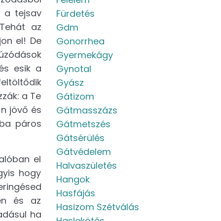
 a tejsav
Fürdetés
Tehát az
Gdm
on el! De
Gonorrhea
húzódások
Gyermekágy
és esik a
Gynotal
ltöltődik
Gyász
zák: a Te
Gátizom
n jövő és
Gátmasszázs
aba páros
Gátmetszés
Gátsérülés
Gátvédelem
valóban el
Halvaszületés
gyis hogy
Hangok
eringésed
Hasfájás
ben és az
Hasizom Szétválás
adásul ha
Haslekötés