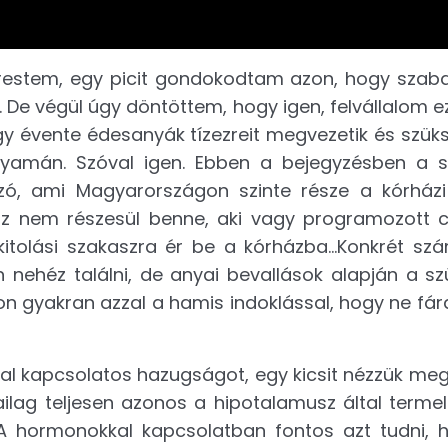
estem, egy picit gondokodtam azon, hogy szaba
 De végül úgy döntöttem, hogy igen, felvállalom e
hogy évente édesanyák tízezreit megvezetik és szük
lyamán. Szóval igen. Ebben a bejegyzésben a sz
z szó, ami Magyarországon szinte része a kórházi
az nem részesül benne, aki vagy programozott 
kitolási szakaszra ér be a kórházba…Konkrét sz
 nehéz találni, de anyai bevallások alapján a sz
n gyakran azzal a hamis indoklással, hogy ne fára
nnal kapcsolatos hazugságot, egy kicsit nézzük me
iailag teljesen azonos a hipotalamusz által termel
 A hormonokkal kapcsolatban fontos azt tudni,