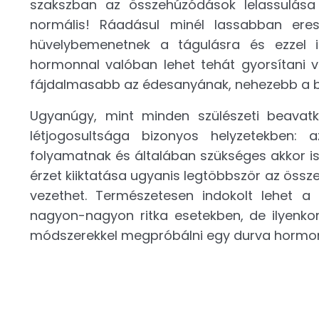
szakszban az összehúzódások lelassulá
normális! Ráadásul minél lassabban ere
hüvelybemenetnek a tágulásra és ezzel is
hormonnal valóban lehet tehát gyorsítani va
fájdalmasabb az édesanyának, nehezebb a b
Ugyanúgy, mint minden szülészeti beavatko
létjogosultsága bizonyos helyzetekben: a
folyamatnak és általában szükséges akkor is,
érzet kiiktatása ugyanis legtöbbször az össz
vezethet. Természetesen indokolt lehet a s
nagyon-nagyon ritka esetekben, de ilyenkor
módszerekkel megpróbálni egy durva hormon