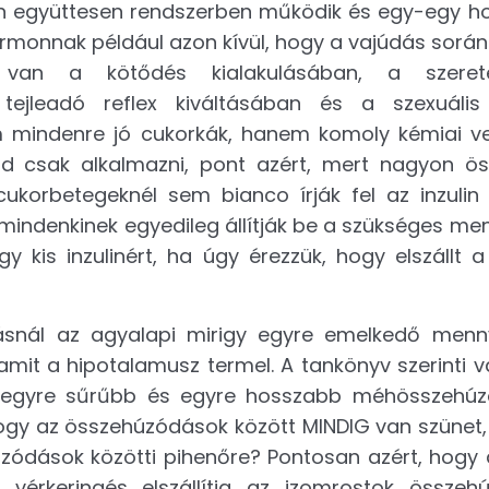
n együttesen rendszerben működik és egy-egy 
ormonnak például azon kívül, hogy a vajúdás során 
 van a kötődés kialakulásában, a szeret
jleadó reflex kiváltásában és a szexuális 
 mindenre jó cukorkák, hanem komoly kémiai ve
d csak alkalmazni, pont azért, mert nagyon ös
ukorbetegeknél sem bianco írják fel az inzulin
mindenkinek egyedileg állítják be a szükséges men
kis inzulinért, ha úgy érezzük, hogy elszállt a
dásnál az agyalapi mirigy egyre emelkedő menn
 amit a hipotalamusz termel. A tankönyv szerinti 
b, egyre sűrűbb és egyre hosszabb méhösszehú
 hogy az összehúzódások között MINDIG van szünet
zódások közötti pihenőre? Pontosan azért, hogy
vérkeringés elszállítja az izomrostok összeh