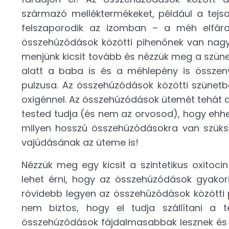
származó melléktermékeket, például a tejsav
felszaporodik az izomban – a méh elfár
összehúzódások közötti pihenőnek van nagy
menjünk kicsit tovább és nézzük meg a szün
alatt a baba is és a méhlepény is összen
pulzusa. Az összehúzódások közötti szünetbe
oxigénnel. Az összehúzódások ütemét tehát a
tested tudja (és nem az orvosod), hogy ehh
milyen hosszú összehúzódásokra van szüks
vajúdásának az üteme is!
Nézzük meg egy kicsit a szintetikus oxitocin
lehet érni, hogy az összehúzódások gyako
rövidebb legyen az összehúzódások közötti p
nem biztos, hogy el tudja szállítani a 
összehúzódások fájdalmasabbak lesznek és