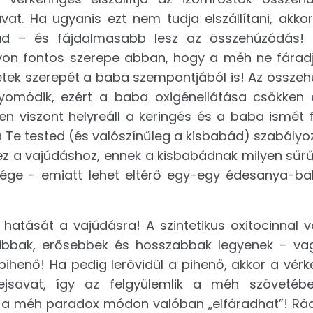
at. Ha ugyanis ezt nem tudja elszállítani, akkor
ad – és fájdalmasabb lesz az összehúzódás! 
on fontos szerepe abban, hogy a méh ne fáradj
etek szerepét a baba szempontjából is! Az össze
yomódik, ezért a baba oxigénellátása csökken 
n viszont helyreáll a keringés és a baba ismét fe
 Te tested (és valószínűleg a kisbabád) szabályoz
ez a vajúdáshoz, ennek a kisbabádnak milyen sűrű
ége - emiatt lehet eltérő egy-egy édesanya-b
 hatását a vajúdásra! A szintetikus oxitocinnal 
ribbak, erősebbek és hosszabbak legyenek – va
ihenő! Ha pedig lerövidül a pihenő, akkor a vérk
tejsavat, így az felgyülemlik a méh szöveté
 a méh paradox módon valóban „elfáradhat”! Rá