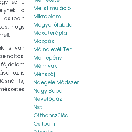
ogy ez a
Mellstimuláció
lynek, a
Mikrobiom
 oxitocin
Mogyorólabda
tos, hogy
Moxaterápia
eli.
Mozgás
ak is van
Málnalevél Tea
eindítási
Méhlepény
a fájdalom
Méhnyak
lásához is
Méhszáj
ásnál is,
Naegele Módszer
rmészetes
Nagy Baba
Nevetőgáz
Nst
Otthonszülés
Oxitocin
Pihenés