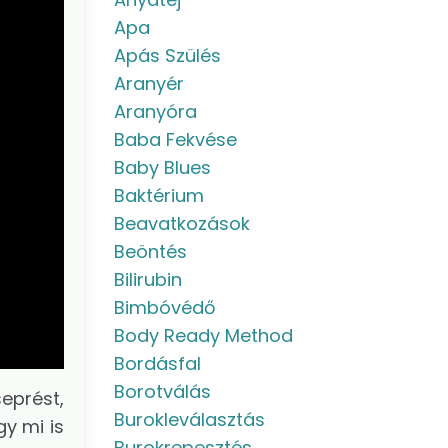
Apa
Apás Szülés
Aranyér
Aranyóra
Baba Fekvése
Baby Blues
Baktérium
Beavatkozások
Beöntés
Bilirubin
Bimbóvédő
Body Ready Method
Bordásfal
Borotválás
eprést,
Burokleválasztás
y mi is
Burokrepesztés