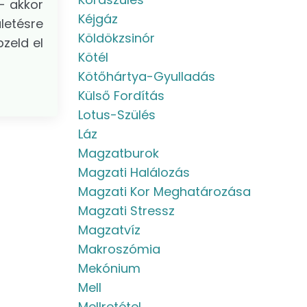
– akkor
Kéjgáz
letésre
Köldökzsinór
pzeld el
Kötél
Kötőhártya-Gyulladás
Külső Fordítás
Lotus-Szülés
Láz
Magzatburok
Magzati Halálozás
Magzati Kor Meghatározása
Magzati Stressz
Magzatvíz
Makroszómia
Mekónium
Mell
Mellretétel