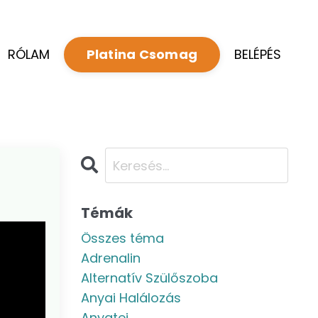
RÓLAM
BELÉPÉS
Platina Csomag
Témák
Összes téma
Adrenalin
Alternatív Szülőszoba
Anyai Halálozás
Anyatej