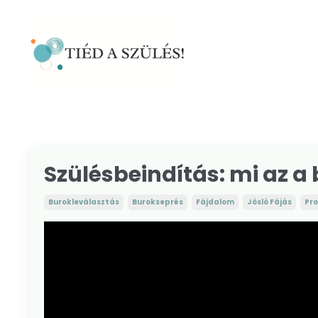
Szülésbeindítás: mi az a
Burokleválasztás
Burokseprés
Fájdalom
Jósló Fájás
Pr