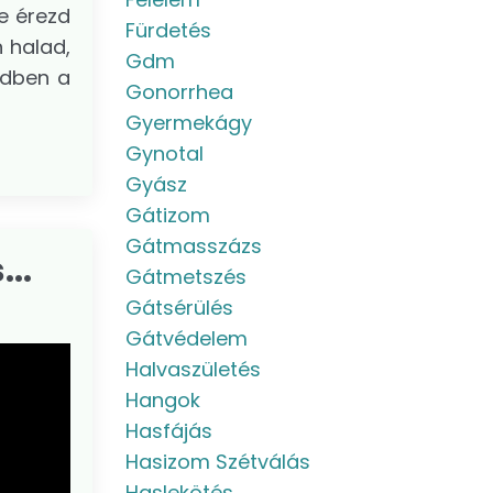
ne érezd
Fürdetés
 halad,
Gdm
edben a
Gonorrhea
Gyermekágy
Gynotal
Gyász
Gátizom
Gátmasszázs
..
Gátmetszés
Gátsérülés
Gátvédelem
Halvaszületés
Hangok
Hasfájás
Hasizom Szétválás
Haslekötés