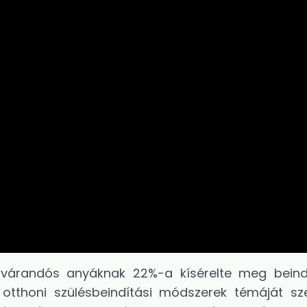
 várandós anyáknak 22%-a kísérelte meg beind
otthoni szülésbeindítási módszerek témáját sz