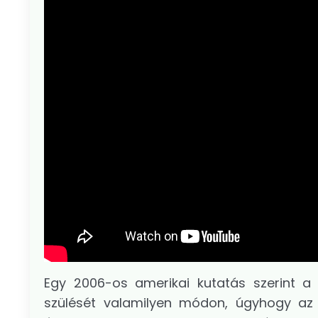
Egy 2006-os amerikai kutatás szerint a
szülését valamilyen módon, úgyhogy az 