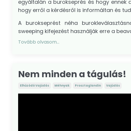
egyáltalán a burokseprés és hogy ennek 
hogy erről a kérdésről is informáltan és tu
A burokseprést néha burokleválasztásn
sweeping kifejezést használják erre a beav
Tovább olvasom...
Nem minden a tágulás!
Elhúzódó Vajúdás
Méhnyak
Prosztaglandin
Vajúdás