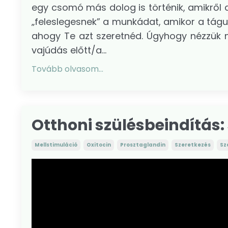
egy csomó más dolog is történik, amikről a
„feleslegesnek” a munkádat, amikor a tág
ahogy Te azt szeretnéd. Úgyhogy nézzük 
vajúdás előtt/a...
Tovább olvasom...
Otthoni szülésbeindítás: 
Mellstimuláció
Oxitocin
Prosztaglandin
Szeretkezés
Sz