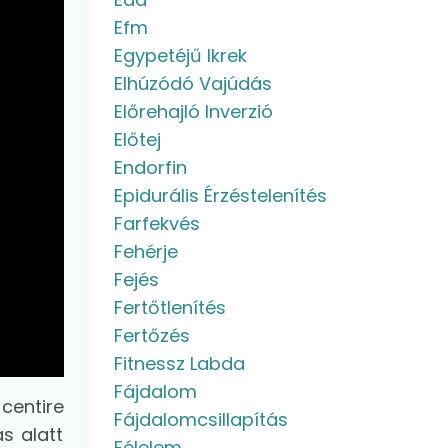
Efm
Egypetéjű Ikrek
Elhúzódó Vajúdás
Előrehajló Inverzió
Előtej
Endorfin
Epidurális Érzéstelenítés
Farfekvés
Fehérje
Fejés
Fertőtlenítés
Fertőzés
Fitnessz Labda
Fájdalom
centire
Fájdalomcsillapítás
s alatt
Félelem