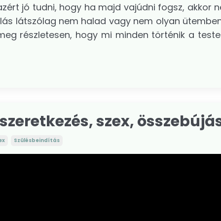
zért jó tudni, hogy ha majd vajúdni fogsz, akkor 
ulás látszólag nem halad vagy nem olyan ütemben
meg részletesen, hogy mi minden történik a test
szeretkezés, szex, összebújás.
ex
Szülésbeindítás