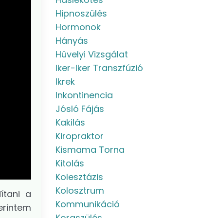
Hipnoszülés
Hormonok
Hányás
Hüvelyi Vizsgálat
Iker-Iker Transzfúzió
Ikrek
Inkontinencia
Jósló Fájás
Kakilás
Kiropraktor
Kismama Torna
Kitolás
Kolesztázis
Kolosztrum
ítani a
Kommunikáció
erintem
Koraszülés