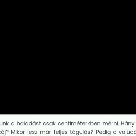
nk a haladást csak centiméterkben mérni...Hány 
áj? Mikor lesz már teljes tágulás? Pedig a vajúdá