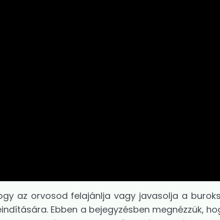
ogy az orvosod felajánlja vagy javasolja a buroks
beindítására. Ebben a bejegyzésben megnézzük, hog