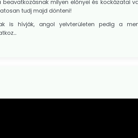
a beavatkozásnak milyen előnyei és kockázatai v
datosan tudj majd dönteni!
ak is hívják, angol yelvterületen pedig a m
atkoz
...