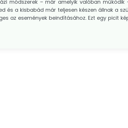
 házi módszerek – már amelyik valóban működik 
ed és a kisbabád már teljesen készen állnak a szü
éges az események beindításához. Ezt egy picit ké