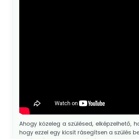
Ahogy közeleg a szülésed, elképzelhető, h
hogy ezzel egy kicsit rásegítsen a szülés 