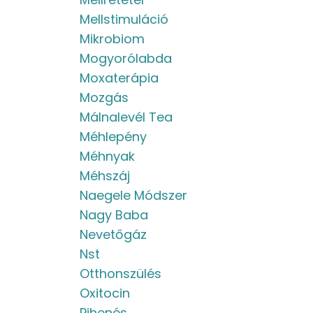
Mellstimuláció
Mikrobiom
Mogyorólabda
Moxaterápia
Mozgás
Málnalevél Tea
Méhlepény
Méhnyak
Méhszáj
Naegele Módszer
Nagy Baba
Nevetőgáz
Nst
Otthonszülés
Oxitocin
Pihenés