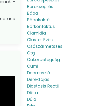
annak –
Burokseprés
Bába
embrane
Bábakoktél
Bőrkontaktus
Clamidia
Cluster Evés
Császármetszés
Ctg
Cukorbetegség
Cumi
Depresszió
Derékfájás
Diastasis Rectii
Diéta
Dúla
Eda