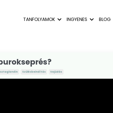
TANFOLYAMOK
INGYENES
BLOG
 burokseprés?
osztaglandin
Szülésbeindítás
Vajúdás