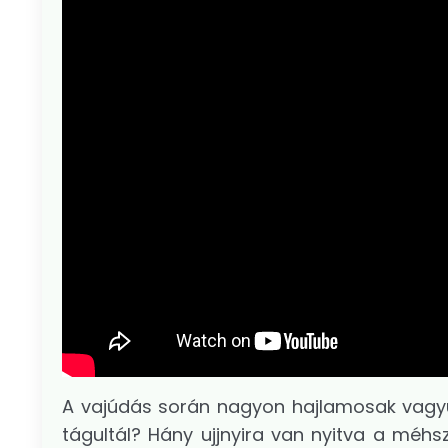
A vajúdás során nagyon hajlamosak vagyu
tágultál? Hány ujjnyira van nyitva a méhsz