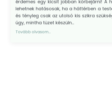
érdemes egy kicsit jobban körbejárni! A
lehetnek hatásosak, ha a háttérben a test
és tényleg csak az utolsó kis szikra szüks
úgy, mintha tüzet készüln...
Tovább olvasom...