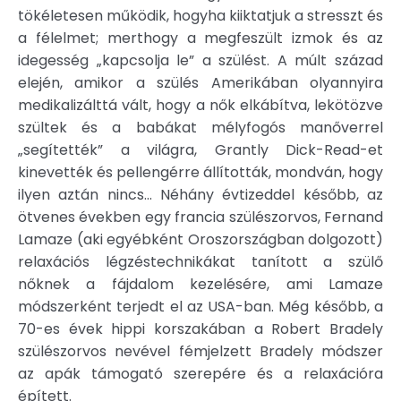
tökéletesen működik, hogyha kiiktatjuk a stresszt és
a félelmet; merthogy a megfeszült izmok és az
idegesség „kapcsolja le” a szülést. A múlt század
elején, amikor a szülés Amerikában olyannyira
medikalizálttá vált, hogy a nők elkábítva, lekötözve
szültek és a babákat mélyfogós manőverrel
„segítették” a világra, Grantly Dick-Read-et
kinevették és pellengérre állították, mondván, hogy
ilyen aztán nincs... Néhány évtizeddel később, az
ötvenes években egy francia szülészorvos, Fernand
Lamaze (aki egyébként Oroszországban dolgozott)
relaxációs légzéstechnikákat tanított a szülő
nőknek a fájdalom kezelésére, ami Lamaze
módszerként terjedt el az USA-ban. Még később, a
70-es évek hippi korszakában a Robert Bradely
szülészorvos nevével fémjelzett Bradely módszer
az apák támogató szerepére és a relaxációra
épített.