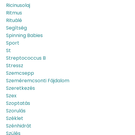
Ricinusolaj
Ritmus
Rituálé
Segítség
Spinning Babies
Sport
St
Streptococcus B
Stressz
Szemcsepp
Szeméremcsonti Fájdalom
Szeretkezés
Szex
Szoptatás
Szorulás
Széklet
Szénhidrát
Szülés