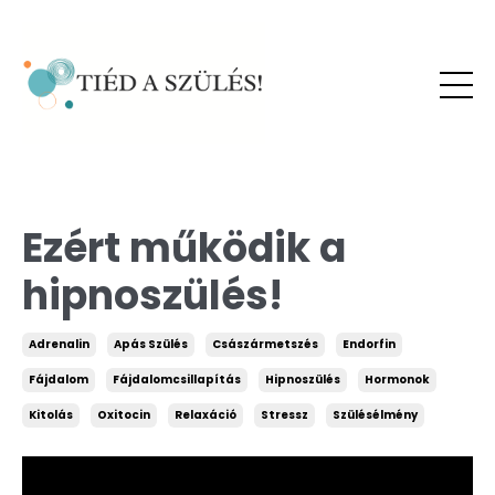
Ezért működik a
hipnoszülés!
Adrenalin
Apás Szülés
Császármetszés
Endorfin
Fájdalom
Fájdalomcsillapítás
Hipnoszülés
Hormonok
Kitolás
Oxitocin
Relaxáció
Stressz
Szülésélmény