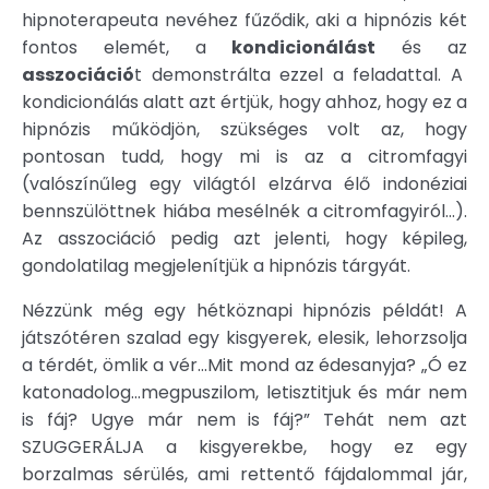
hipnoterapeuta nevéhez fűződik, aki a hipnózis két
fontos elemét, a
kondicionálást
és az
asszociáció
t demonstrálta ezzel a feladattal. A
kondicionálás alatt azt értjük, hogy ahhoz, hogy ez a
hipnózis működjön, szükséges volt az, hogy
pontosan tudd, hogy mi is az a citromfagyi
(valószínűleg egy világtól elzárva élő indonéziai
bennszülöttnek hiába mesélnék a citromfagyiról...).
Az asszociáció pedig azt jelenti, hogy képileg,
gondolatilag megjelenítjük a hipnózis tárgyát.
Nézzünk még egy hétköznapi hipnózis példát! A
játszótéren szalad egy kisgyerek, elesik, lehorzsolja
a térdét, ömlik a vér...Mit mond az édesanyja? „Ó ez
katonadolog...megpuszilom, letisztitjuk és már nem
is fáj? Ugye már nem is fáj?” Tehát nem azt
SZUGGERÁLJA a kisgyerekbe, hogy ez egy
borzalmas sérülés, ami rettentő fájdalommal jár,