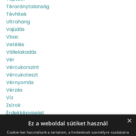
Téraránytalanság
Tévhitek
Ultrahang
Vajúdás
Vbac
Vetélés
Vállelakadás
Vér
Vércukorszint
Vércukoteszt
Vérnyomás
Vérzés
Víz
Zsírok
Érdekképviselet
×
Újszülött
Ez a weboldal sütiket használ
Őssejt
Cookie-kat használunk a tartalom, a hirdetések személyre szabására