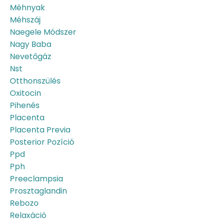
Méhnyak
Méhszáj
Naegele Módszer
Nagy Baba
Nevetőgáz
Nst
Otthonszülés
Oxitocin
Pihenés
Placenta
Placenta Previa
Posterior Pozíció
Ppd
Pph
Preeclampsia
Prosztaglandin
Rebozo
Relaxáció