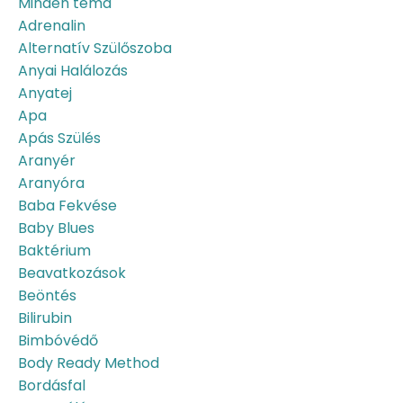
Minden téma
Adrenalin
Alternatív Szülőszoba
Anyai Halálozás
Anyatej
Apa
Apás Szülés
Aranyér
Aranyóra
Baba Fekvése
Baby Blues
Baktérium
Beavatkozások
Beöntés
Bilirubin
Bimbóvédő
Body Ready Method
Bordásfal