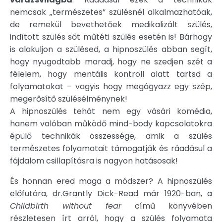
nemcsak „természetes” szülésnél alkalmazhatóak,
de remekül bevethetőek medikalizált szülés,
indított szülés sőt műtéti szülés esetén is! Bárhogy
is alakuljon a szülésed, a hipnoszülés abban segít,
hogy nyugodtabb maradj, hogy ne szedjen szét a
félelem, hogy mentális kontroll alatt tartsd a
folyamatokat – vagyis hogy megágyazz egy szép,
megerősítő szülésélménynek!
A hipnoszülés tehát nem egy vásári komédia,
hanem valóban működő mind-body kapcsolatokra
épülő technikák összessége, amik a szülés
természetes folyamatait támogatják és ráadásul a
fájdalom csillapításra is nagyon hatásosak!
És honnan ered maga a módszer? A hipnoszülés
előfutára, dr.Grantly Dick-Read már 1920-ban, a
Childbirth without fear
című könyvében
részletesen írt arról, hogy a szülés folyamata