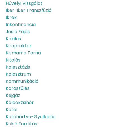
Hüvelyi Vizsgálat
Iker-Iker Transzfúzió
Ikrek
Inkontinencia
Jósló Fájás
Kakilás
Kiropraktor
Kismama Torna
Kitolás
Kolesztázis
Kolosztrum
Kommunikáció
Koraszülés
Kéjgáz
Köldökzsinór
Kötél
Kötőhártya-Gyulladás
Külső Fordítás