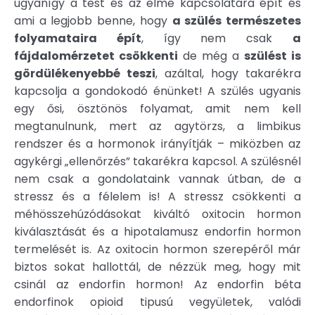
ugyanígy a test és az elme kapcsolatára épít és
ami a legjobb benne, hogy
a szülés természetes
folyamataira épít
, így nem csak
a
fájdalomérzetet csökkenti
de még a
szülést is
gördülékenyebbé teszi
, azáltal, hogy takarékra
kapcsolja a gondokodó énünket! A szülés ugyanis
egy ősi, ösztönös folyamat, amit nem kell
megtanulnunk, mert az agytörzs, a limbikus
rendszer és a hormonok irányítják – miközben az
agykérgi „ellenőrzés” takarékra kapcsol. A szülésnél
nem csak a gondolataink vannak útban, de a
stressz és a félelem is! A stressz csökkenti a
méhösszehúzódásokat kiváltó oxitocin hormon
kiválasztását és a hipotalamusz endorfin hormon
termelését is. Az oxitocin hormon szerepéről már
biztos sokat hallottál, de nézzük meg, hogy mit
csinál az endorfin hormon! Az endorfin béta
endorfinok opioid tipusú vegyületek, valódi