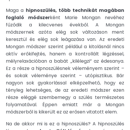
Maga a
hipnoszülés, több technikát magában
foglaló módszer
ként Marie Mongan nevéhez
fűződik a kilecvenes évekből. A Mongan
módszernek azóta elég sok változáson ment
keresztül és elég sok leágazása van. Az eredeti
Mongan módszer szerint például a kitolásnál nincs
aktív erőkifejtés, hanem a kontrollált légzéssel,
mélyrelaxációban a babát „kilélegzi” az édesanya.
Ez a része a hipnoszülésnek véleményem szerint –
és sokak véleménye szerint – utópisztikus. Bár
nagyon sok gyakorlással elképzelhető, hogy ez
tényleg lehetséges, de az eredeti módszer ezen
része eléggé szembemegy a szülés természetes
folyamatával. Éppen emiatt már a Mongan
módszerből is kikerült ez az erősen vitatott elem.
Na de akkor mi is ez a hipnoszülés? A hipnoszülés