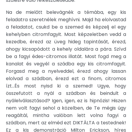
szülésre való felkészülésedbe.
Na de mielőtt belevágnék a témába, egy kis
feladatra szeretnélek meghívni. Majd ha elolvastad
a feladatot, csukd be a szemed és képzelj el egy
kehelyben citromfagyit. Most képzeletben vedd a
kezedbe, érezd az üveg hideg tapintását, érezd,
ahogy kicsapódott a kehely oldalára a pára. Szívd
be a fagyi édes-citromos illatát. Most fogd meg a
kanalat és vegyél a szádba egy kis citromfagyit.
Forgasd meg a nyelveddel, érezd ahogy lassan
elolvad a szádban, érezd ezt a finom, citromos
ízt...És most nyisd ki a szemed! Ugye, hogy
összefutott a nyál a szádban és beindult a
nyálelválasztásod? Igen, igen, ez is hipnózis! Hiszen
nem volt fagyi sehol a közelben, de Te mégis úgy
reagáltál, mintha valóban lett volna fagyi a
szádban, mert az elméd ezt DIKTÁLTA a testednek!
Ez a kis demonstráció Milton Erickson, híres