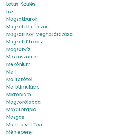
Lotus-Szülés
Láz
Magzatburok
Magzati Halálozás
Magzati Kor Meghatározása
Magzati Stressz
Magzatvíz
Makroszómia
Mekónium
Mell
Mellretétel
Mellstimuláció
Mikrobiom
Mogyorólabda
Moxaterápia
Mozgás
Málnalevél Tea
Méhlepény