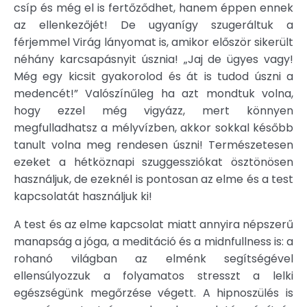
csíp és még el is fertőződhet, hanem éppen ennek
az ellenkezőjét! De ugyanígy szugeráltuk a
férjemmel Virág lányomat is, amikor először sikerült
néhány karcsapásnyit úsznia! „Jaj de ügyes vagy!
Még egy kicsit gyakorolod és át is tudod úszni a
medencét!” Valószínűleg ha azt mondtuk volna,
hogy ezzel még vigyázz, mert könnyen
megfulladhatsz a mélyvízben, akkor sokkal később
tanult volna meg rendesen úszni! Természetesen
ezeket a hétköznapi szuggessziókat ösztönösen
használjuk, de ezeknél is pontosan az elme és a test
kapcsolatát használjuk ki!
A test és az elme kapcsolat miatt annyira népszerű
manapság a jóga, a meditáció és a midnfullness is: a
rohanó világban az elménk segítségével
ellensúlyozzuk a folyamatos stresszt a lelki
egészségünk megőrzése végett. A hipnoszülés is