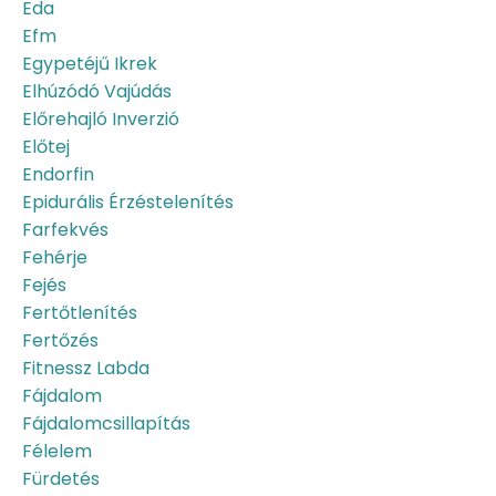
Eda
Efm
Egypetéjű Ikrek
Elhúzódó Vajúdás
Előrehajló Inverzió
Előtej
Endorfin
Epidurális Érzéstelenítés
Farfekvés
Fehérje
Fejés
Fertőtlenítés
Fertőzés
Fitnessz Labda
Fájdalom
Fájdalomcsillapítás
Félelem
Fürdetés