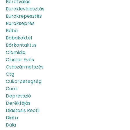
Borotválás
Burokleválasztás
Burokrepesztés
Burokseprés
Bába
Bábakoktél
Bőrkontaktus
Clamidia
Cluster Evés
Császármetszés
Ctg
Cukorbetegség
Cumi
Depresszió
Derékfájás
Diastasis Rectii
Diéta
Dúla