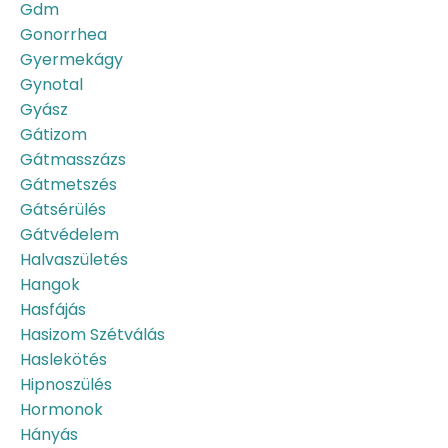
Gdm
Gonorrhea
Gyermekágy
Gynotal
Gyász
Gátizom
Gátmasszázs
Gátmetszés
Gátsérülés
Gátvédelem
Halvaszületés
Hangok
Hasfájás
Hasizom Szétválás
Haslekötés
Hipnoszülés
Hormonok
Hányás