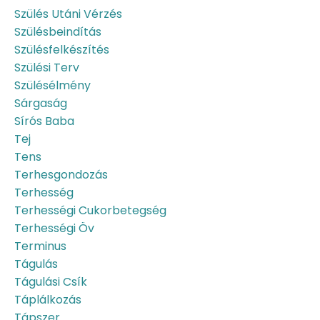
Szülés Utáni Vérzés
Szülésbeindítás
Szülésfelkészítés
Szülési Terv
Szülésélmény
Sárgaság
Sírós Baba
Tej
Tens
Terhesgondozás
Terhesség
Terhességi Cukorbetegség
Terhességi Öv
Terminus
Tágulás
Tágulási Csík
Táplálkozás
Tápszer