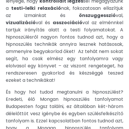
lényege, hogy
kontrollált légzés
sel megágyazunk
a
testi-lelki relaxáció
nak, fokozatosan ellazítjuk
az izmainkat és
önszuggesszió
val,
vizualizáció
val és
asszociáció
val az elménnkel
tartjuk irányítás alatt a testi folyamatokat. A
hipnoszülésről nagyon fontos tudnod azt, hogy a
hipnoszülés technikák annyira lesznek hatásosak,
ammenyire begyakorlod őket! Az tehát nem sokat
segít, ha csak elmész egy tanfolyamra vagy
elolvasol egy könyvet – az viszont rengeteget, ha
rendszeresen gyakorlod és készséggé teszed
ezeket a technikákat!
És hogy hol tudod megtanulni a hipnoszülést?
Eredeti, élő Mongan hipnoszülés tanfolyamot
Budapesten fogsz találni, ez általában két-három
délelőttöt vesz igénybe és egyben szülésfelkészítő
tanfolyam is. Ezzel kapcsolatban fontos tudnod azt,
hogy a Mongan hipnoszülés tanfolyam