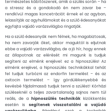
természetes kábítószerek, amik a szülés során – ha
a stressz és a gondokodó én nem zavar be –
rendkívül magas koncetrációt érnek el az agyban,
lelassítják az agyhullámokat és a szülő édesanyákat
egyfajta vajúdó varázsvilágba ringatják.
Ha a szülő édesanyák nem félnek, ha magabiztosak,
ha nem zavarják őket, akkor maguktól is eljutnak
ebbe a vajúdó varázsvilágba, de a jó hír, hogy ennek
az állapotnak az elérését mi magunk is tudjuk
segíteni az elménk erejével: ez a hipnoszülés! Az
elménk erejével, a hipnoszülés technikákkal tehát
fel tudjuk turbózni az endorfin termelést – és az
oxitocin termelést – így gördülékenyebbé és
kevésbé fájdalmassá tudjuk tenni a szülést! Kórházi
szüléseknél a teljes zavartalanság sajnos nem túl
reális, de a
hipnoszülés technikák
kizökkentés
esetén is
segítenek visszatalálni a vajúdó
varázsvilágba
. Ráadásul ezek a technikák