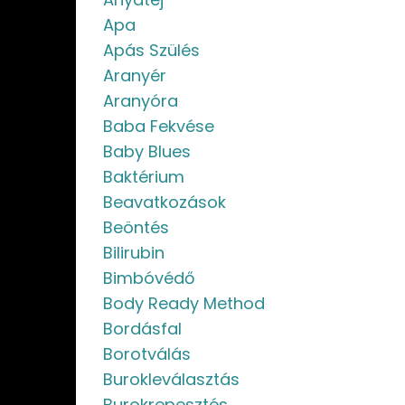
Apa
Apás Szülés
Aranyér
Aranyóra
Baba Fekvése
Baby Blues
Baktérium
Beavatkozások
Beöntés
Bilirubin
Bimbóvédő
Body Ready Method
Bordásfal
Borotválás
Burokleválasztás
Burokrepesztés