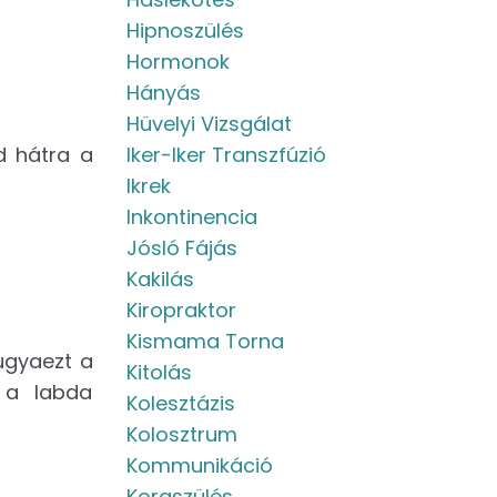
Hipnoszülés
Hormonok
Hányás
Hüvelyi Vizsgálat
sd hátra a
Iker-Iker Transzfúzió
Ikrek
Inkontinencia
Jósló Fájás
Kakilás
Kiropraktor
Kismama Torna
ugyaezt a
Kitolás
d a labda
Kolesztázis
Kolosztrum
Kommunikáció
Koraszülés