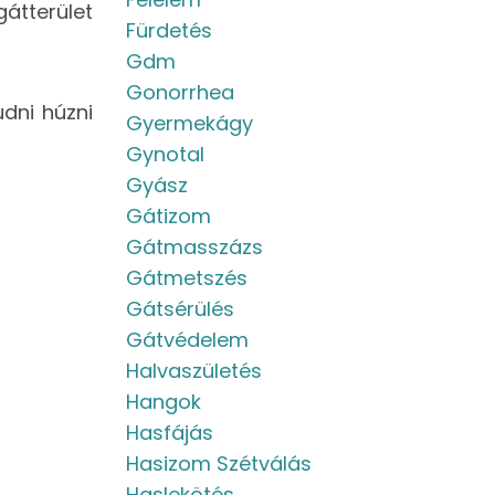
gátterület
Fürdetés
Gdm
Gonorrhea
dni húzni
Gyermekágy
Gynotal
Gyász
Gátizom
Gátmasszázs
Gátmetszés
Gátsérülés
Gátvédelem
Halvaszületés
Hangok
Hasfájás
Hasizom Szétválás
Haslekötés