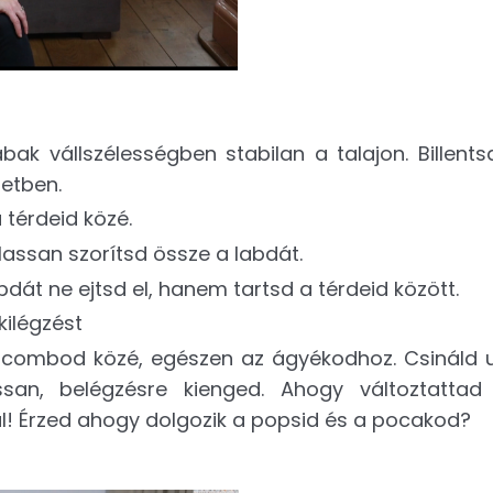
Lábak vállszélességben stabilan a talajon. Billent
zetben.
 térdeid közé.
lassan szorítsd össze a labdát.
bdát ne ejtsd el, hanem tartsd a térdeid között.
kilégzést
 combod közé, egészen az ágyékodhoz. Csináld 
lassan, belégzésre kienged. Ahogy változtatta
ál! Érzed ahogy dolgozik a popsid és a pocakod?