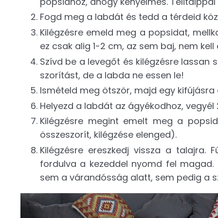
popsidhoz, ahogy kényelmes. Telitalppal ér
Fogd meg a labdát és tedd a térdeid köz
Kilégzésre emeld meg a popsidat, mellk
ez csak alig 1-2 cm, az sem baj, nem kell 
Szívd be a levegőt és kilégzésre lassan
szorítást, de a labda ne essen le!
Ismételd meg ötször, majd egy kifújásra e
Helyezd a labdát az ágyékodhoz, vegyél 
Kilégzésre megint emelt meg a popsida
összeszorít, kilégzése elenged).
Kilégzésre ereszkedj vissza a talajra.
fordulva a kezeddel nyomd fel magad. 
sem a várandósság alatt, sem pedig a s