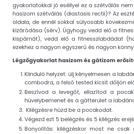
gyakorlatokkal jó eséllyel ez a szétválás nem
hasizom szétválás (diastasis rectii)? Az es
oldala, de ennél sokkal súlyosabb kövekezmé
kizáródása (sérv). Úgyhogy vedd elő a fitne
kispárnát), vedd elő a fitnesszlabdádat (h
ezekhez a nagyon egyszerű és nagyon könny
Légzőgyakorlat hasizom és gátizom erősít
Kiinduló helyzet: ülj kényelmesen a labdán
combodra, a felső tested kicsit dőljön el
Beszívod a levegőt, ellazítod a pocak
hüvelybemenet és a gátterület a labdán
Kilégzésre húzd be a pocakodat.
Végezd ezt 5 belégzés és 5 kilégzés erejé
Bonyolítás: kilégzéskor most ne csa