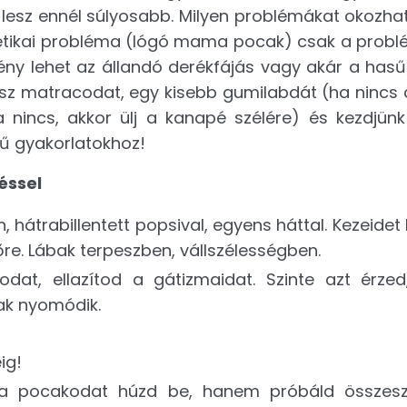
 lesz ennél súlyosabb. Milyen problémákat okozhat
ztétikai probléma (lógó mama pocak) csak a probl
ny lehet az állandó derékfájás vagy akár a hasűr
ssz matracodat, egy kisebb gumilabdát (ha nincs 
a nincs, akkor ülj a kanapé szélére) és kezdjünk
ű gyakorlatokhoz!
éssel
, hátrabillentett popsival, egyens háttal. Kezeidet
őre. Lábak terpeszben, vállszélességben.
odat, ellazítod a gátizmaidat. Szinte azt érze
ak nyomódik.
ig!
k a pocakodat húzd be, hanem próbáld összesz