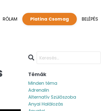
RÓLAM
BELÉPÉS
Platina Csomag
s
Témák
Minden téma
Adrenalin
Alternatív Szülőszoba
Anyai Halálozás
Anyatej