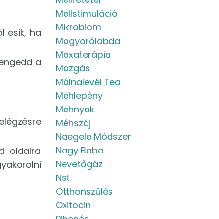
Mellstimuláció
Mikrobiom
 esik, ha
Mogyorólabda
Moxaterápia
, engedd a
Mozgás
Málnalevél Tea
Méhlepény
Méhnyak
elégzésre
Méhszáj
Naegele Módszer
Nagy Baba
d oldalra
Nevetőgáz
yakorolni
Nst
Otthonszülés
Oxitocin
Pihenés