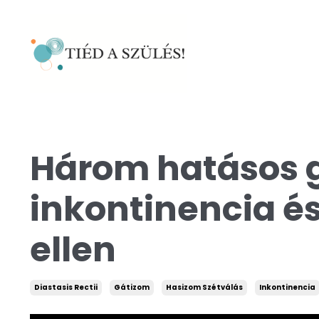
Három hatásos 
inkontinencia é
ellen
Diastasis Rectii
Gátizom
Hasizom Szétválás
Inkontinencia