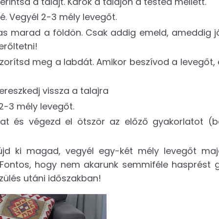
intsd a talajt. Karok a talajon a tested mellett.
é. Vegyél 2-3 mély levegőt.
as marad a földön. Csak addig emeld, ameddig jól
erőltetni!
 szorítsd meg a labdát. Amikor beszívod a levegőt
reszkedj vissza a talajra
2-3 mély levegőt.
t és végezd el ötször az előző gyakorlatot (b
 Fújd ki magad, vegyél egy-két mély levegőt maj
Fontos, hogy nem akarunk semmiféle hasprést g
zülés utáni időszakban!