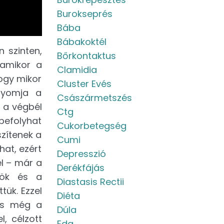
Burokseprés
Bába
Bábakoktél
 szinten,
Bőrkontaktus
 amikor a
Clamidia
ogy mikor
Cluster Evés
 nyomja a
Császármetszés
 a végbél
Ctg
 befolyhat
Cukorbetegség
zítenek a
Cumi
at, ezért
Depresszió
l – már a
Derékfájás
dök és a
Diastasis Rectii
ük. Ezzel
Diéta
lás még a
Dúla
, célzott
Eda