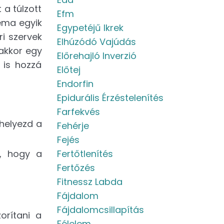
 a túlzott
Efm
éma egyik
Egypetéjű Ikrek
i szervek
Elhúzódó Vajúdás
akkor egy
Előrehajló Inverzió
 is hozzá
Előtej
Endorfin
Epidurális Érzéstelenítés
Farfekvés
 helyezd a
Fehérje
Fejés
d, hogy a
Fertőtlenítés
Fertőzés
Fitnessz Labda
Fájdalom
Fájdalomcsillapítás
orítani a
Félelem