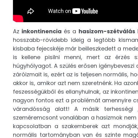
Az
inkontinencia
és a
hasizom-szétválás
k
hosszabb-rövidebb ideig a legtöbb kismam
kisbaba fejecskéje már beilleszkedett a med
is kellene pisilni menni, mert az érzés
húgyhólyagot. A szülés erősen igénybeveszi 
záróizmait is, ezért az is teljesen normális,
akkor is, amikor azt nem szeretnénk. Ha azo
feszességükből és ellanyhulnak, az inkonti
nagyon fontos ezt a problémát amennyire cs
várandósság alatt! A másik terhességi
szeméremcsont vonalában a hasizmok nem zá
kapcsolatban a szakemberek azt mondják,
normális tartományban van és szinte magátó