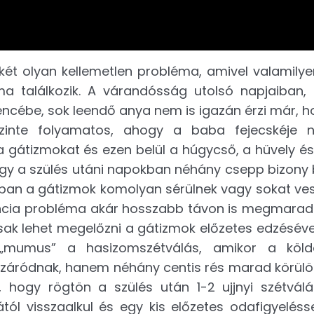
ét olyan kellemetlen probléma, amivel valamilyen
a találkozik. A várandósság utolsó napjaiban,
encébe, sok leendő anya nem is igazán érzi már, h
 szinte folyamatos, ahogy a baba fejecskéje
a gátizmokat és ezen belül a húgycső, a hüvely és
 hogy a szülés utáni napokban néhány csepp bizony
nban a gátizmok komolyan sérülnek vagy sokat ves
nencia probléma akár hosszabb távon is megmaradh
ak lehet megelőzni a gátizmok előzetes edzéséve
 „mumus” a hasizomszétválás, amikor a köl
ródnak, hanem néhány centis rés marad körülött
 hogy rögtön a szülés után 1-2 ujjnyi szétvá
l visszaalkul és egy kis előzetes odafigyeléssel