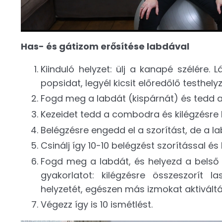
Has- és gátizom erősítése labdával
Kiinduló helyzet: ülj a kanapé szélére. 
popsidat, legyél kicsit előredőlő testhely
Fogd meg a labdát (kispárnát) és tedd a
Kezeidet tedd a combodra és kilégzésre 
Belégzésre engedd el a szorítást, de a la
Csinálj így 10-10 belégzést szorítással és 
Fogd meg a labdát, és helyezd a belső
gyakorlatot: kilégzésre összeszorít 
helyzetét, egészen más izmokat aktivált
Végezz így is 10 ismétlést.