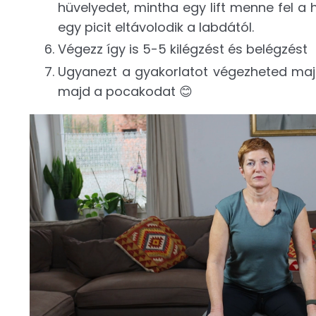
hüvelyedet, mintha egy lift menne fel a
egy picit eltávolodik a labdától.
Végezz így is 5-5 kilégzést és belégzést
Ugyanezt a gyakorlatot végezheted majd
majd a pocakodat 😊