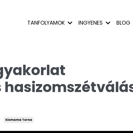
TANFOLYAMOK
INGYENES
BLOG
gyakorlat
s hasizomszétválá
Kismama Torna