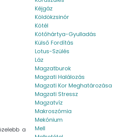
Kéjgáz
Köldökzsinór
Kötél
Kötőhártya-Gyulladás
Külső Fordítás
Lotus-Szülés
Láz
Magzatburok
Magzati Halálozás
Magzati Kor Meghatározása
Magzati Stressz
Magzatvíz
Makroszómia
Mekónium
Mell
közelebb a
Mellretétel