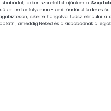
kisbabádat, akkor szeretettel ajánlom a
Szoptat
ésű online tanfolyamon - ami ráadásul érdekes és 
magabiztosan, sikerre hangolva tudsz elindulni a 
zoptatni, ameddig Neked és a kisbabádnak a legjo