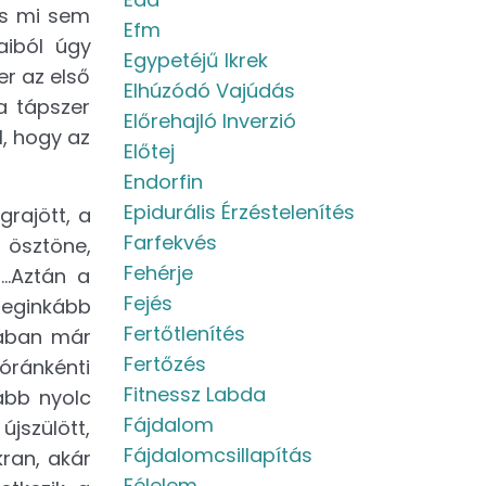
és mi sem
Efm
aiból úgy
Egypetéjű Ikrek
er az első
Elhúzódó Vajúdás
a tápszer
Előrehajló Inverzió
l, hogy az
Előtej
Endorfin
Epidurális Érzéstelenítés
grajött, a
Farfekvés
i ösztöne,
Fehérje
..Aztán a
Fejés
leginkább
Fertőtlenítés
rában már
Fertőzés
óránkénti
Fitnessz Labda
ább nyolc
Fájdalom
újszülött,
Fájdalomcsillapítás
ran, akár
Félelem