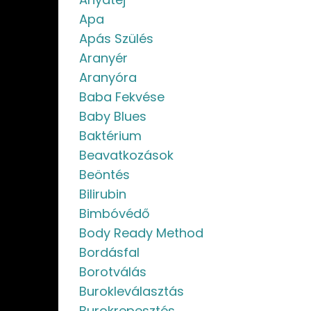
Apa
Apás Szülés
Aranyér
Aranyóra
Baba Fekvése
Baby Blues
Baktérium
Beavatkozások
Beöntés
Bilirubin
Bimbóvédő
Body Ready Method
Bordásfal
Borotválás
Burokleválasztás
Burokrepesztés