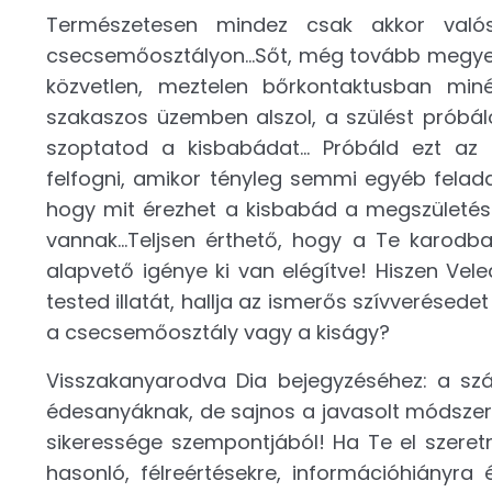
Természetesen mindez csak akkor val
csecsemőosztályon...Sőt, még tovább megyek
közvetlen, meztelen bőrkontaktusban min
szakaszos üzemben alszol, a szülést próbál
szoptatod a kisbabádat... Próbáld ezt az
felfogni, amikor tényleg semmi egyéb felada
hogy mit érezhet a kisbabád a megszületése
vannak...Teljsen érthető, hogy a Te karod
alapvető igénye ki van elégítve! Hiszen Ve
tested illatát, hallja az ismerős szívverésede
a csecsemőosztály vagy a kiságy?
Visszakanyarodva Dia bejegyzéséhez: a szá
édesanyáknak, de sajnos a javasolt módszer,
sikeressége szempontjából! Ha Te el szeret
hasonló, félreértésekre, információhiányra