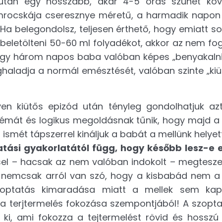
ezután egy hosszabb, akár 4-5 órás szünet köv
mrocskája cseresznye méretű, a harmadik napon
 Ha belegondolsz, teljesen érthető, hogy emiatt s
eletölteni 50-60 ml folyadékot, akkor az nem fog 
egy három napos baba valóban képes „benyakalni
ghaladja a normál emésztését, valóban szinte „kiü
lyen kiütős epizód után tényleg gondolhatjuk az
lémát és logikus megoldásnak tűnik, hogy majd a
ismét tápszerrel kináljuk a babát a mellünk helyet
tási gyakorlatától függ, hogy később lesz-e e
sel – hacsak az nem valóban indokolt – megtesze
is nemcsak arról van szó, hogy a kisbabád nem 
szoptatás kimaradása miatt a mellek sem kap
 a terjtermelés fokozása szempontjából! A szopta
 ki, ami fokozza a tejtermelést rövid és hosszú 