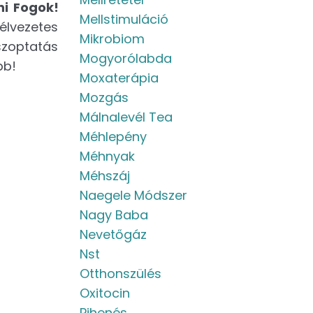
ni Fogok!
Mellstimuláció
élvezetes
Mikrobiom
szoptatás
Mogyorólabda
bb!
Moxaterápia
Mozgás
Málnalevél Tea
Méhlepény
Méhnyak
Méhszáj
Naegele Módszer
Nagy Baba
Nevetőgáz
Nst
Otthonszülés
Oxitocin
Pihenés