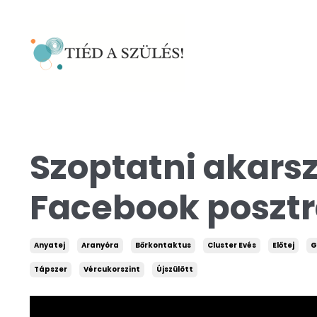
Szoptatni akarsz
Facebook posztr
Anyatej
Aranyóra
Bőrkontaktus
Cluster Evés
Előtej
G
Tápszer
Vércukorszint
Újszülött