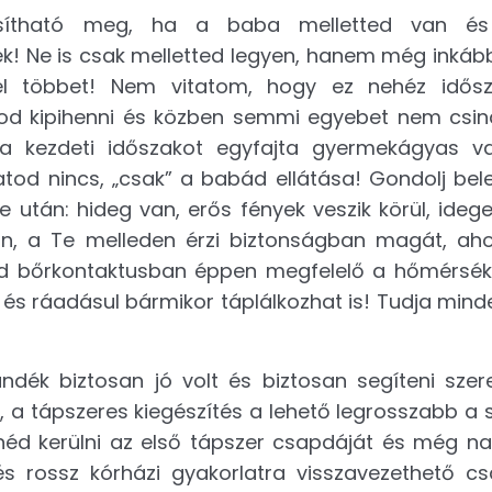
ósítható meg, ha a baba melletted van 
! Ne is csak melletted legyen, hanem még inkáb
él többet! Nem vitatom, hogy ez nehéz idősz
od kipihenni és közben semmi egyebet nem csiná
 a kezdeti időszakot egyfajta gyermekágyas v
tod nincs, „csak” a babád ellátása! Gondolj bele
 után: hideg van, erős fények veszik körül, ideg
ban, a Te melleden érzi biztonságban magát, ah
led bőrkontaktusban éppen megfelelő a hőmérsékle
t és ráadásul bármikor táplálkozhat is! Tudja minde
ndék biztosan jó volt és biztosan segíteni sze
 a tápszeres kiegészítés a lehető legrosszabb a 
néd kerülni az első tápszer csapdáját és még n
 és rossz kórházi gyakorlatra visszavezethető c