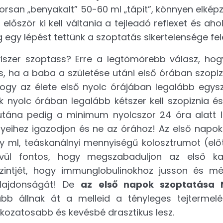
san „benyakalt” 50-60 ml „tápit”, könnyen elképz
 először ki kell váltania a tejleadó reflexet és aho
 egy lépést tettünk a szoptatás sikertelensége fel
iszer szoptass? Erre a legtömörebb válasz, ho
is, ha a baba a születése utáni első órában szopiz
hogy az élete első nyolc órájában legalább egysz
k nyolc órában legalább kétszer kell szopiznia é
 utána pedig a minimum nyolcszor 24 óra alatt 
nyeihez igazodjon és ne az órához! Az első napo
 ml, teáskanálnyi mennyiségű kolosztrumot (előt
vül fontos, hogy megszabaduljon az első kak
szintjét, hogy immunglobulinokhoz jusson és m
tulajdonságát! De
az első napok szoptatása 
bb állnak át a melleid a tényleges tejtermel
fokozatosabb és kevésbé drasztikus lesz.