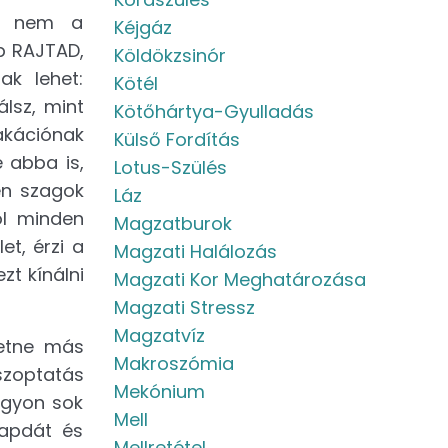
és nem a
Kéjgáz
b RAJTAD,
Köldökzsinór
ak lehet:
Kötél
lsz, mint
Kötőhártya-Gyulladás
akációnak
Külső Fordítás
 abba is,
Lotus-Szülés
en szagok
Láz
ol minden
Magzatburok
t, érzi a
Magzati Halálozás
zt kínálni
Magzati Kor Meghatározása
Magzati Stressz
Magzatvíz
retne más
Makroszómia
szoptatás
Mekónium
agyon sok
Mell
sapdát és
Mellretétel