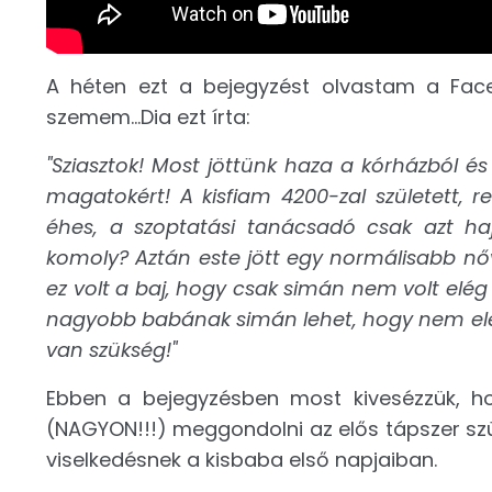
A héten ezt a bejegyzést olvastam a Fa
szemem...Dia ezt írta:
"Sziasztok! Most jöttünk haza a kórházból és
magatokért! A kisfiam 4200-zal született,
éhes, a szoptatási tanácsadó csak azt ha
komoly? Aztán este jött egy normálisabb nővé
ez volt a baj, hogy csak simán nem volt elé
nagyobb babának simán lehet, hogy nem elég és
van szükség!"
Ebben a bejegyzésben most kivesézzük, ho
(NAGYON!!!) meggondolni az elős tápszer szü
viselkedésnek a kisbaba első napjaiban.