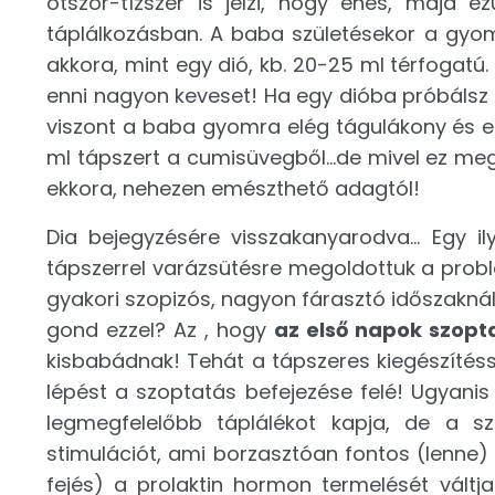
ötször-tízszer is jelzi, hogy éhes, majd 
táplálkozásban. A baba születésekor a gyo
akkora, mint egy dió, kb. 20-25 ml térfogatú.
enni nagyon keveset! Ha egy dióba próbálsz b
viszont a baba gyomra elég tágulákony és 
ml tápszert a cumisüvegből...de mivel ez me
ekkora, nehezen emészthető adagtól!
Dia bejegyzésére visszakanyarodva... Egy i
tápszerrel varázsütésre megoldottuk a prob
gyakori szopizós, nagyon fárasztó időszaknál 
gond ezzel? Az , hogy
az első napok szopta
kisbabádnak! Tehát a tápszeres kiegészítés
lépést a szoptatás befejezése felé! Ugyan
legmegfelelőbb táplálékot kapja, de a 
stimulációt, ami borzasztóan fontos (lenne)
fejés) a prolaktin hormon termelését váltja