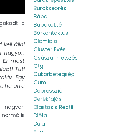
Burokseprés
Bába
gakadt a
Bábakoktél
Bőrkontaktus
Clamidia
kell állni
Cluster Evés
em nagyon
Császármetszés
? Ez most
Ctg
ludt! Tuti
Cukorbetegség
atás. Egy
Cumi
t, ha arra
Depresszió
Derékfájás
ll nagyon
Diastasis Rectii
 normális
Diéta
Dúla
Eda