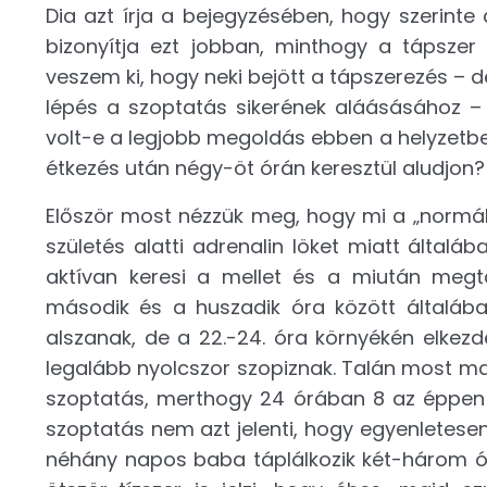
Dia azt írja a bejegyzésében, hogy szerinte
bizonyítja ezt jobban, minthogy a tápszer 
veszem ki, hogy neki bejött a tápszerezés – 
lépés a szoptatás sikerének aláásásához – 
volt-e a legjobb megoldás ebben a helyzetben
étkezés után négy-öt órán keresztül aludjon?
Először most nézzük meg, hogy mi a „normális
születés alatti adrenalin löket miatt általá
aktívan keresi a mellet és a miután megtalá
második és a huszadik óra között általába
alszanak, de a 22.-24. óra környékén elke
legalább nyolcszor szopiznak. Talán most m
szoptatás, merthogy 24 órában 8 az éppen 
szoptatás nem azt jelenti, hogy egyenletesen,
néhány napos baba táplálkozik két-három ór