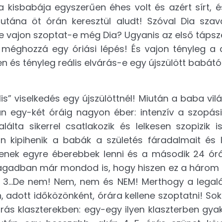
 a kisbabája egyszerűen éhes volt és azért sírt, 
utána öt órán keresztül aludt! Szóval Dia szav
de vajon szoptat-e még Dia? Ugyanis az első tápsz
méghozzá egy óriási lépés! És vajon tényleg a 
 és tényleg reális elvárás-e egy újszülött babátó
” viselkedés egy újszülöttnél! Miután a baba vilá
ban egy-két óráig nagyon éber: intenzív a szopás
lta sikerrel csatlakozik és lelkesen szopizik is.
n kipihenik a babák a születés fáradalmait és 
zdenek egyre éberebbek lenni és a második 24 ó
agadban már mondod is, hogy hiszen ez a három 
3...De nem! Nem, nem és NEM! Merthogy a legal
 adott időközönként, órára kellene szoptatni! Sok 
ás klaszterekben: egy-egy ilyen klaszterben gyak