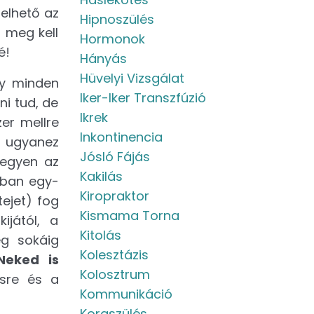
elhető az
Hipnoszülés
l meg kell
Hormonok
é!
Hányás
Hüvelyi Vizsgálat
gy minden
Iker-Iker Transzfúzió
ni tud, de
Ikrek
er mellre
Inkontinencia
s ugyanez
Jósló Fájás
legyen az
Kakilás
kban egy-
Kiropraktor
ejet) fog
Kismama Torna
ijától, a
Kitolás
ég sokáig
Kolesztázis
Neked is
Kolosztrum
ésre és a
Kommunikáció
Koraszülés