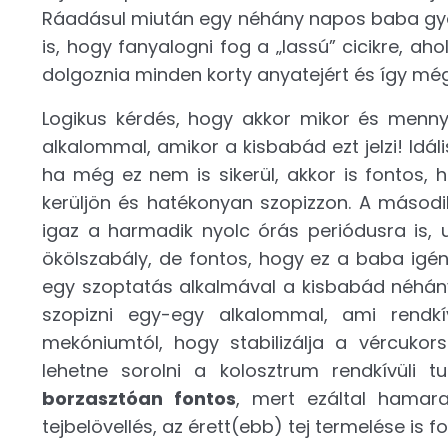
Ráadásul miután egy néhány napos baba gyor
is, hogy fanyalogni fog a „lassú” cicikre, ahol
dolgoznia minden korty anyatejért és így még
Logikus kérdés, hogy akkor mikor és menny
alkalommal, amikor a kisbabád ezt jelzi! Idál
ha még ez nem is sikerül, akkor is fontos, 
kerüljön és hatékonyan szopizzon. A másodi
igaz a harmadik nyolc órás periódusra is,
ökölszabály, de fontos, hogy ez a baba igé
egy szoptatás alkalmával a kisbabád néhány
szopizni egy-egy alkalommal, ami rendkí
mekóniumtól, hogy stabilizálja a vércukor
lehetne sorolni a kolosztrum rendkívüli 
borzasztóan fontos
, mert ezáltal hamara
tejbelövellés, az érett(ebb) tej termelése is 