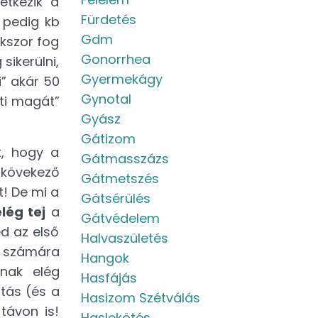
etkezik a
Fürdetés
 pedig kb
Gdm
okszor fog
Gonorrhea
sikerülni,
Gyermekágy
” akár 50
Gynotal
ti magát”
Gyász
Gátizom
t, hogy a
Gátmasszázs
 kövekező
Gátmetszés
t! De mi a
Gátsérülés
lég tej
a
Gátvédelem
d az első
Halvaszületés
a számára
Hangok
nak elég
Hasfájás
tás (és a
Hasizom Szétválás
távon is!
Haslekötés