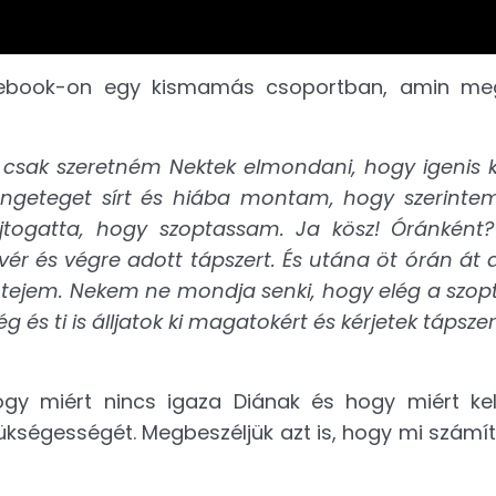
cebook-on egy kismamás csoportban, amin me
 csak szeretném Nektek elmondani, hogy igenis ki 
 rengeteget sírt és hiába montam, hogy szerint
jtogatta, hogy szoptassam. Ja kösz! Óránként
r és végre adott tápszert. És utána öt órán át a
g tejem. Nekem ne mondja senki, hogy elég a szopt
 ti is álljatok ki magatokért és kérjetek tápszer
gy miért nincs igaza Diának és hogy miért ke
kségességét. Megbeszéljük azt is, hogy mi számít