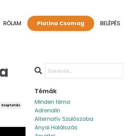
RÓLAM
BELÉPÉS
Platina Csomag
 a
Témák
Minden téma
Szoptatás
Adrenalin
Alternatív Szülőszoba
Anyai Halálozás
Anyatej