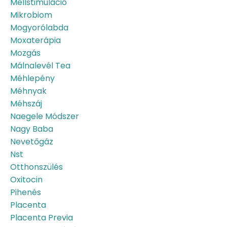
Mellstimuláció
Mikrobiom
Mogyorólabda
Moxaterápia
Mozgás
Málnalevél Tea
Méhlepény
Méhnyak
Méhszáj
Naegele Módszer
Nagy Baba
Nevetőgáz
Nst
Otthonszülés
Oxitocin
Pihenés
Placenta
Placenta Previa