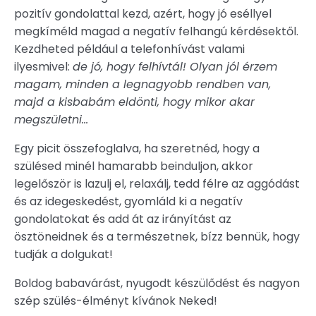
pozitív gondolattal kezd, azért, hogy jó eséllyel
megkíméld magad a negatív felhangú kérdésektől.
Kezdheted például a telefonhívást valami
ilyesmivel:
de jó, hogy felhívtál! Olyan jól érzem
magam, minden a legnagyobb rendben van,
majd a kisbabám eldönti, hogy mikor akar
megszületni…
Egy picit összefoglalva, ha szeretnéd, hogy a
szülésed minél hamarabb beinduljon, akkor
legelőször is lazulj el, relaxálj, tedd félre az aggódást
és az idegeskedést, gyomláld ki a negatív
gondolatokat és add át az irányítást az
ösztöneidnek és a természetnek, bízz bennük, hogy
tudják a dolgukat!
Boldog babavárást, nyugodt készülődést és nagyon
szép szülés-élményt kívánok Neked!