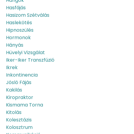
Hangok
Hasfájás
Hasizom Szétválás
Haslekötés
Hipnoszülés
Hormonok
Hányás
Hüvelyi Vizsgálat
Iker-Iker Transzfúzió
Ikrek
Inkontinencia
Jósló Fájás
Kakilás
Kiropraktor
Kismama Torna
Kitolás
Kolesztázis
Kolosztrum