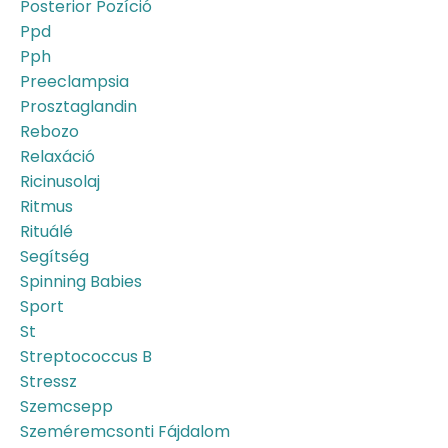
Posterior Pozíció
Ppd
Pph
Preeclampsia
Prosztaglandin
Rebozo
Relaxáció
Ricinusolaj
Ritmus
Rituálé
Segítség
Spinning Babies
Sport
St
Streptococcus B
Stressz
Szemcsepp
Szeméremcsonti Fájdalom