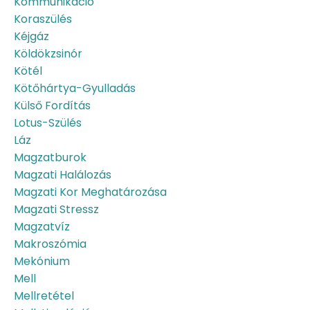
Kommunikáció
Koraszülés
Kéjgáz
Köldökzsinór
Kötél
Kötőhártya-Gyulladás
Külső Fordítás
Lotus-Szülés
Láz
Magzatburok
Magzati Halálozás
Magzati Kor Meghatározása
Magzati Stressz
Magzatvíz
Makroszómia
Mekónium
Mell
Mellretétel