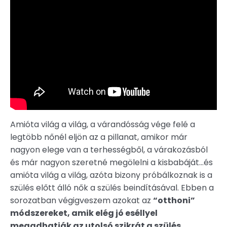
Amióta világ a világ, a várandósság vége felé a
legtöbb nőnél eljön az a pillanat, amikor már
nagyon elege van a terhességből, a várakozásból
és már nagyon szeretné megölelni a kisbabáját…és
amióta világ a világ, azóta bizony próbálkoznak is a
szülés előtt álló nők a szülés beindításával. Ebben a
sorozatban végigveszem azokat az
“otthoni”
módszereket, amik elég jó eséllyel
megadhatják az utolsó szikrát a szülés