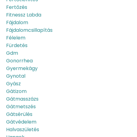
Fertőzés
Fitnessz Labda
Fájdalom
Fájdalomcsillapítás
Félelem
Fürdetés
Gdm
Gonorrhea
Gyermekágy
Gynotal
Gyász
Gátizom
Gátmasszázs
Gátmetszés
Gátsérülés
Gátvédelem
Halvaszületés