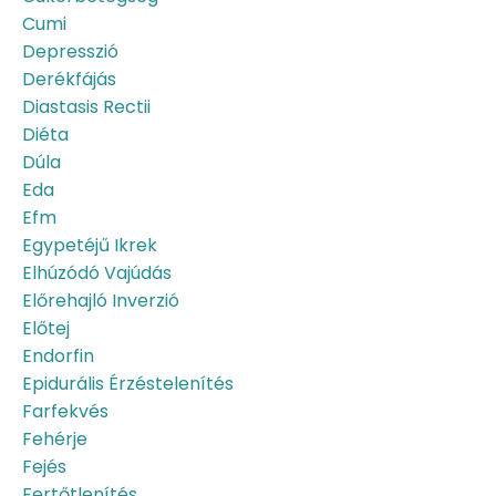
Cumi
Depresszió
Derékfájás
Diastasis Rectii
Diéta
Dúla
Eda
Efm
Egypetéjű Ikrek
Elhúzódó Vajúdás
Előrehajló Inverzió
Előtej
Endorfin
Epidurális Érzéstelenítés
Farfekvés
Fehérje
Fejés
Fertőtlenítés