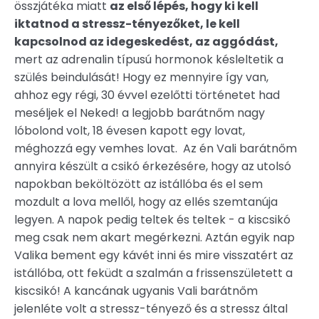
összjátéka miatt
az első lépés, hogy ki kell
iktatnod a stressz-tényezőket, le kell
kapcsolnod az idegeskedést, az aggódást,
mert az adrenalin típusú hormonok késleltetik a
szülés beindulását! Hogy ez mennyire így van,
ahhoz egy régi, 30 évvel ezelőtti történetet had
meséljek el Neked! a legjobb barátnőm nagy
lóbolond volt, 18 évesen kapott egy lovat,
méghozzá egy vemhes lovat. Az én Vali barátnőm
annyira készült a csikó érkezésére, hogy az utolsó
napokban beköltözött az istállóba és el sem
mozdult a lova mellől, hogy az ellés szemtanúja
legyen. A napok pedig teltek és teltek - a kiscsikó
meg csak nem akart megérkezni. Aztán egyik nap
Valika bement egy kávét inni és mire visszatért az
istállóba, ott feküdt a szalmán a frissenszületett a
kiscsikó! A kancának ugyanis Vali barátnőm
jelenléte volt a stressz-tényező és a stressz által