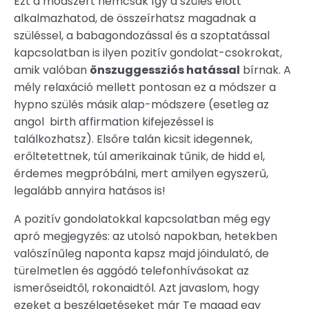
Ezt a módszert nemcsak így a szülés előtt
alkalmazhatod, de összeírhatsz magadnak a
szüléssel, a babagondozással és a szoptatással
kapcsolatban is ilyen pozitív gondolat-csokrokat,
amik valóban
önszuggessziós hatással
bírnak. A
mély relaxáció mellett pontosan ez a módszer a
hypno szülés másik alap-módszere (esetleg az
angol birth affirmation kifejezéssel is
találkozhatsz). Elsőre talán kicsit idegennek,
erőltetettnek, túl amerikainak tűnik, de hidd el,
érdemes megpróbálni, mert amilyen egyszerű,
legalább annyira hatásos is!
A pozitív gondolatokkal kapcsolatban még egy
apró megjegyzés: az utolsó napokban, hetekben
valószínűleg naponta kapsz majd jóindulató, de
türelmetlen és aggódó telefonhívásokat az
ismerőseidtől, rokonaidtól. Azt javaslom, hogy
ezeket a beszélgetéseket már Te magad egy