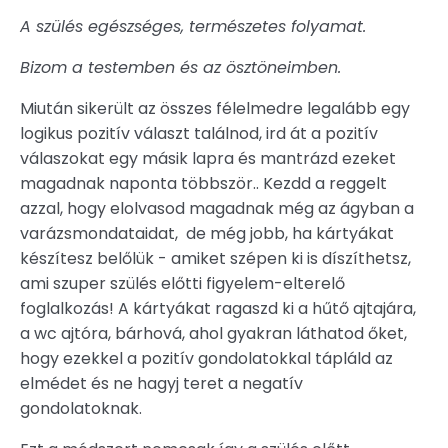
A szülés egészséges, természetes folyamat.
Bizom a testemben és az ösztöneimben.
Miután sikerült az összes félelmedre legalább egy
logikus pozitív választ találnod, ird át a pozitív
válaszokat egy másik lapra és mantrázd ezeket
magadnak naponta többször.. Kezdd a reggelt
azzal, hogy elolvasod magadnak még az ágyban a
varázsmondataidat, de még jobb, ha kártyákat
készítesz belőlük - amiket szépen ki is díszíthetsz,
ami szuper szülés előtti figyelem-elterelő
foglalkozás! A kártyákat ragaszd ki a hűtő ajtajára,
a wc ajtóra, bárhová, ahol gyakran láthatod őket,
hogy ezekkel a pozitív gondolatokkal tápláld az
elmédet és ne hagyj teret a negatív
gondolatoknak.