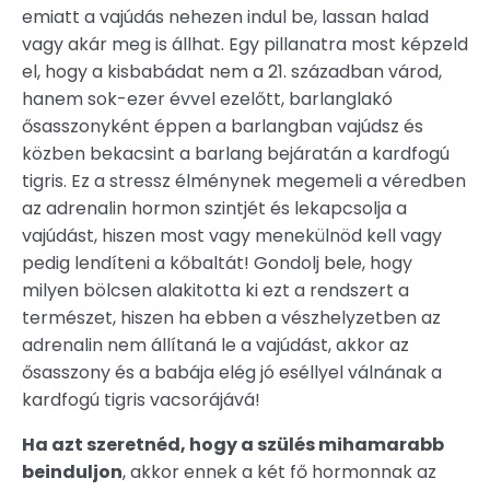
emiatt a vajúdás nehezen indul be, lassan halad
vagy akár meg is állhat. Egy pillanatra most képzeld
el, hogy a kisbabádat nem a 21. században várod,
hanem sok-ezer évvel ezelőtt, barlanglakó
ősasszonyként éppen a barlangban vajúdsz és
közben bekacsint a barlang bejáratán a kardfogú
tigris. Ez a stressz élménynek megemeli a véredben
az adrenalin hormon szintjét és lekapcsolja a
vajúdást, hiszen most vagy menekülnöd kell vagy
pedig lendíteni a kőbaltát! Gondolj bele, hogy
milyen bölcsen alakitotta ki ezt a rendszert a
természet, hiszen ha ebben a vészhelyzetben az
adrenalin nem állítaná le a vajúdást, akkor az
ősasszony és a babája elég jó eséllyel válnának a
kardfogú tigris vacsorájává!
Ha azt szeretnéd, hogy a szülés mihamarabb
beinduljon
, akkor ennek a két fő hormonnak az