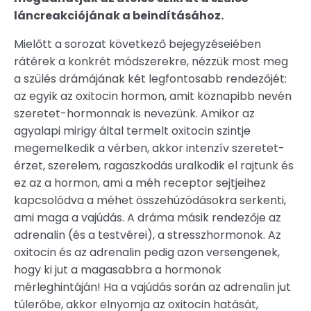
láncreakciójának a beindításához.
Mielőtt a sorozat következő bejegyzéseiében
rátérek a konkrét módszerekre, nézzük most meg
a szülés drámájának két legfontosabb rendezőjét:
az egyik az oxitocin hormon, amit köznapibb nevén
szeretet-hormonnak is nevezünk. Amikor az
agyalapi mirigy által termelt oxitocin szintje
megemelkedik a vérben, akkor intenzív szeretet-
érzet, szerelem, ragaszkodás uralkodik el rajtunk és
ez az a hormon, ami a méh receptor sejtjeihez
kapcsolódva a méhet összehúzódásokra serkenti,
ami maga a vajúdás. A dráma másik rendezője az
adrenalin (és a testvérei), a stresszhormonok. Az
oxitocin és az adrenalin pedig azon versengenek,
hogy ki jut a magasabbra a hormonok
mérleghintáján! Ha a vajúdás során az adrenalin jut
túlerőbe, akkor elnyomja az oxitocin hatását,