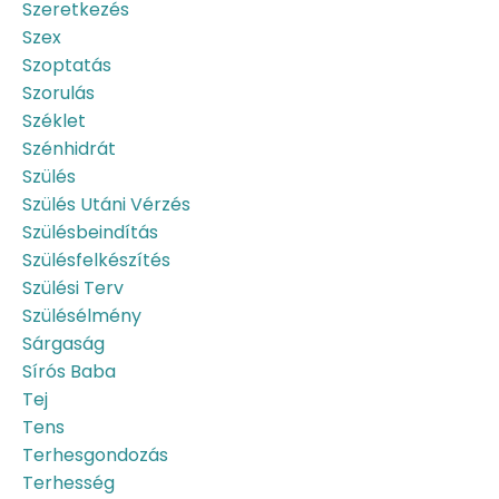
Szeretkezés
Szex
Szoptatás
Szorulás
Széklet
Szénhidrát
Szülés
Szülés Utáni Vérzés
Szülésbeindítás
Szülésfelkészítés
Szülési Terv
Szülésélmény
Sárgaság
Sírós Baba
Tej
Tens
Terhesgondozás
Terhesség