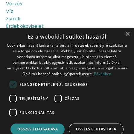
Vérzés
Víz
Zsírok
Érdekképviselet
×
Újszülött
Ez a weboldal sütiket használ
Őssejt
Cookie-kat használunk a tartalom, a hirdetések személyre szabására
és a forgalom elemzésére. Webhelyünk Ön általi használatára
vonatkozó információkat megosztjuk hirdetési és elemző
partnereinkkel is, akik egyesíthetik azokat más információkkal,
amelyeket Ön biztosított számukra, vagy amelyeket a szolgáltatásaik
Ön általi használatából gyűjtöttek össze.
Bővebben
Tudj meg többet a
ELENGEDHETETLENÜL SZÜKSÉGES
szülésről az INGYENES
szülésfelkészítő
TELJESÍTMÉNY
CÉLZÁS
tanfolyamon!
FUNKCIONALITÁS
Jelentkezz most!
ÖSSZES ELFOGADÁSA
ÖSSZES ELUTASÍTÁSA