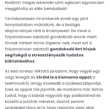
kiváltott magas adrenalin szint egészen egyszerűen
meggátolta az ellés beindulását!
Természetesen mi emberek ennél egy picit
bonyolultaban működünk, de a biológia
alaptörvényei ránk is érvényesek! De mivel a
folyamatosan zakatoló gondolkodó énünk miatt
hívnak minket Homo Sapiens-nek, most ezt a
folyamatosan zakatoló
gondokodó ént hívjuk
segítségül a stressztényezők tudatos
kiiktatásához
.
Az első stressz-kiiktató javaslom, hogy vegyél egy
nagy levegőt és
töröld le a kismama appot
a
telefonodról, ahogy közeledik a szülésed időpontja.
Ezek az appok tök jópofák, de mostanra már biztos
tudod, hogy a babád nagyobb egy padlizsánnál és
közelíti a sütőtök méretet, viszont semmi
szükséged nincs arra, hogy naponta, vagy akár