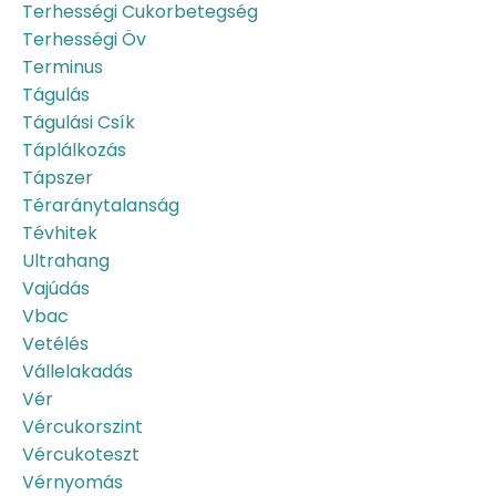
Terhességi Cukorbetegség
Terhességi Öv
Terminus
Tágulás
Tágulási Csík
Táplálkozás
Tápszer
Téraránytalanság
Tévhitek
Ultrahang
Vajúdás
Vbac
Vetélés
Vállelakadás
Vér
Vércukorszint
Vércukoteszt
Vérnyomás