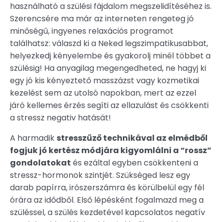
használható a szülési fájdalom megszelidítéséhez is.
Szerencsére ma már az interneten rengeteg jó
minőségű, ingyenes relaxációs programot
találhatsz: válaszd ki a Neked legszimpatikusabbat,
helyezkedj kényelembe és gyakorolj minél többet a
szülésig! Ha anyagilag megengedheted, ne hagyj ki
egy jó kis kényeztető masszázst vagy kozmetikai
kezelést sem az utolsó napokban, mert az ezzel
járó kellemes érzés segíti az ellazulást és csökkenti
a stressz negativ hatását!
A harmadik
stresszűző technikával az elmédből
fogjuk jó kertész módjára kigyomlálni a “rossz”
gondolatokat
és ezáltal egyben csökkenteni a
stressz-hormonok szintjét. Szükséged lesz egy
darab papírra, irószerszámra és körülbelül egy fél
órára az idődből. Első lépésként fogalmazd meg a
szüléssel, a szülés kezdetével kapcsolatos negatív