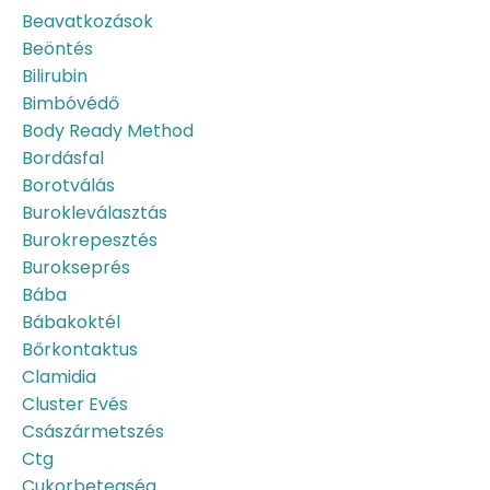
Beavatkozások
Beöntés
Bilirubin
Bimbóvédő
Body Ready Method
Bordásfal
Borotválás
Burokleválasztás
Burokrepesztés
Burokseprés
Bába
Bábakoktél
Bőrkontaktus
Clamidia
Cluster Evés
Császármetszés
Ctg
Cukorbetegség