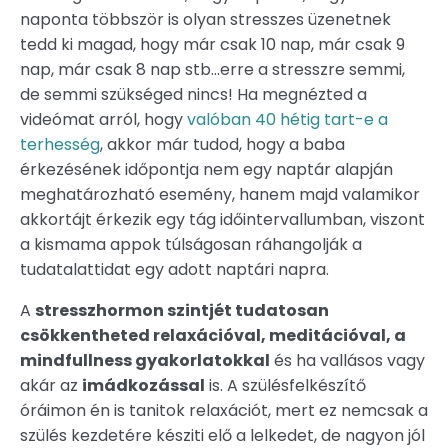
naponta többször is olyan stresszes üzenetnek
tedd ki magad, hogy már csak 10 nap, már csak 9
nap, már csak 8 nap stb…erre a stresszre semmi,
de semmi szükséged nincs! Ha megnézted a
videómat arról, hogy
valóban 40 hétig tart-e a
terhesség
, akkor már tudod, hogy a baba
érkezésének időpontja nem egy naptár alapján
meghatározható esemény, hanem majd valamikor
akkortájt érkezik egy tág időintervallumban, viszont
a kismama appok túlságosan ráhangolják a
tudatalattidat egy adott naptári napra.
A
stresszhormon szintjét tudatosan
csökkentheted relaxációval, meditációval, a
mindfullness gyakorlatokkal
és ha vallásos vagy
akár az
imádkozással
is. A szülésfelkészítő
óráimon én is tanitok relaxációt, mert ez nemcsak a
szülés kezdetére késziti elő a lelkedet, de nagyon jól