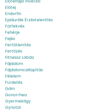
Előrehajló Inverzió
Előtej
Endorfin
Epidurális Érzéstelenítés
Farfekvés
Fehérje
Fejés
Fertőtlenítés
Fertőzés
Fitnessz Labda
Fájdalom
Fájdalomcsillapítás
Félelem
Fürdetés
Gdm
Gonorrhea
Gyermekágy
Gynotal