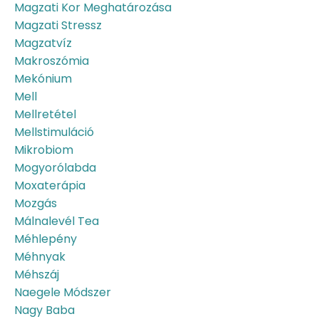
Magzati Kor Meghatározása
Magzati Stressz
Magzatvíz
Makroszómia
Mekónium
Mell
Mellretétel
Mellstimuláció
Mikrobiom
Mogyorólabda
Moxaterápia
Mozgás
Málnalevél Tea
Méhlepény
Méhnyak
Méhszáj
Naegele Módszer
Nagy Baba