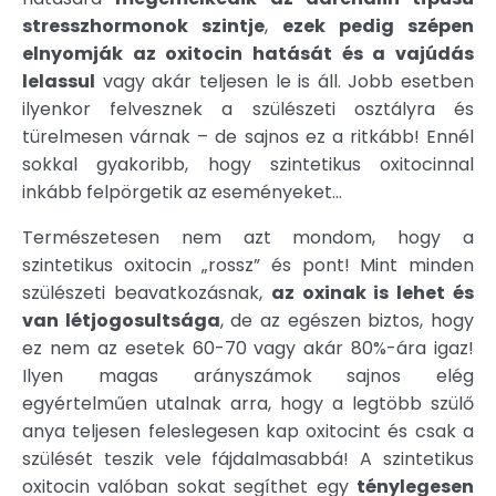
stresszhormonok szintje
,
ezek pedig szépen
elnyomják az oxitocin hatását és a vajúdás
lelassul
vagy akár teljesen le is áll. Jobb esetben
ilyenkor felvesznek a szülészeti osztályra és
türelmesen várnak – de sajnos ez a ritkább! Ennél
sokkal gyakoribb, hogy szintetikus oxitocinnal
inkább felpörgetik az eseményeket...
Természetesen nem azt mondom, hogy a
szintetikus oxitocin „rossz” és pont! Mint minden
szülészeti beavatkozásnak,
az oxinak is lehet és
van létjogosultsága
, de az egészen biztos, hogy
ez nem az esetek 60-70 vagy akár 80%-ára igaz!
Ilyen magas arányszámok sajnos elég
egyértelműen utalnak arra, hogy a legtöbb szülő
anya teljesen feleslegesen kap oxitocint és csak a
szülését teszik vele fájdalmasabbá! A szintetikus
oxitocin valóban sokat segíthet egy
ténylegesen