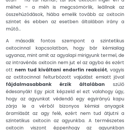
méhet – a méh is megcsömörlik, leállnak az
összehúzódások, hiába emelik tovább az oxitocin
szintet és ebben az esetben általában irány a
műtő...
A második fontos szempont a szintetikus
oxitocinnal kapcsolatban, hogy bár kémiailag
ugyanaz, mint amit az agyalapi mirigyunk termel, de
az intravénás oxitocin nem jut el az agyba és ezért
ott
nem tud kiváltani endorfin reakciót
, vagyis
az oxtitocinnal felturbózott vajúdást emiatt jóval
fájdalmasabbank érzik általában
szülő
édesanyák! Egy picit képzeld el ezt valahogy úgy,
hogy az agyunkat védendő egy egyirányú kapu
zárja le a vérből bizonyos kémiai anyagok
áramlását az agy felé, ezért nem tud átjutni a
szintetikus oxitocin az agyunkba. A természetes
oxitocin viszont éppenhogy az agyunkban