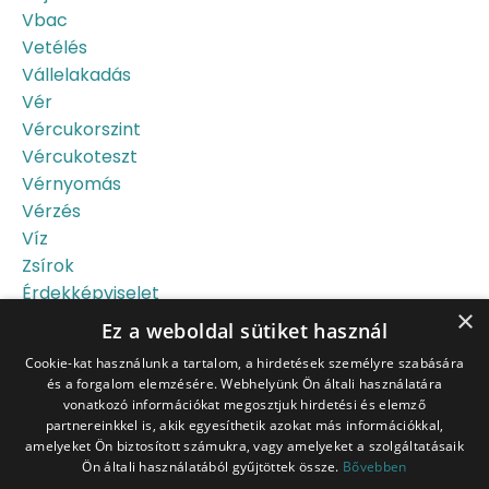
Vbac
Vetélés
Vállelakadás
Vér
Vércukorszint
Vércukoteszt
Vérnyomás
Vérzés
Víz
Zsírok
Érdekképviselet
×
Újszülött
Ez a weboldal sütiket használ
Őssejt
Cookie-kat használunk a tartalom, a hirdetések személyre szabására
és a forgalom elemzésére. Webhelyünk Ön általi használatára
vonatkozó információkat megosztjuk hirdetési és elemző
partnereinkkel is, akik egyesíthetik azokat más információkkal,
amelyeket Ön biztosított számukra, vagy amelyeket a szolgáltatásaik
Ön általi használatából gyűjtöttek össze.
Bővebben