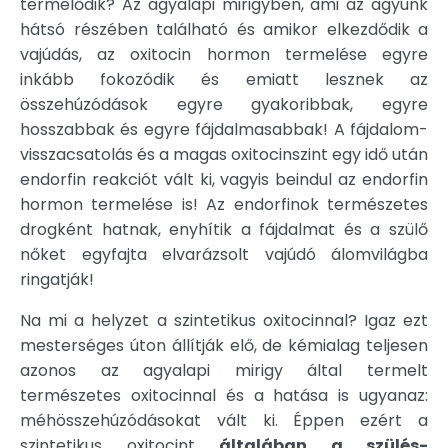
termelődik? Az agyalapi mirigyben, ami az agyunk
hátsó részében található és amikor elkezdődik a
vajúdás, az oxitocin hormon termelése egyre
inkább fokozódik és emiatt lesznek az
összehúzódások egyre gyakoribbak, egyre
hosszabbak és egyre fájdalmasabbak! A fájdalom-
visszacsatolás és a magas oxitocinszint egy idő után
endorfin reakciót vált ki, vagyis beindul az endorfin
hormon termelése is! Az endorfinok természetes
drogként hatnak, enyhítik a fájdalmat és a szülő
nőket egyfajta elvarázsolt vajúdó álomvilágba
ringatják!
Na mi a helyzet a szintetikus oxitocinnal? Igaz ezt
mesterséges úton állítják elő, de kémialag teljesen
azonos az agyalapi mirigy által termelt
természetes oxitocinnal és a hatása is ugyanaz:
méhösszehúzódásokat vált ki. Éppen ezért a
szintetikus oxitocint
általában a szülés-