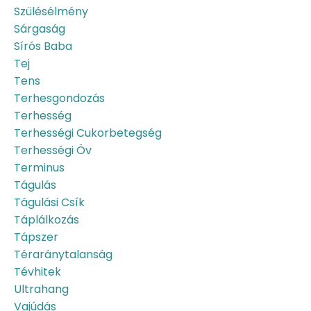
Szülésélmény
Sárgaság
Sírós Baba
Tej
Tens
Terhesgondozás
Terhesség
Terhességi Cukorbetegség
Terhességi Öv
Terminus
Tágulás
Tágulási Csík
Táplálkozás
Tápszer
Téraránytalanság
Tévhitek
Ultrahang
Vajúdás