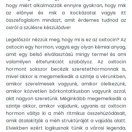
hogy miért alkalmazzák ennyire gyakran, hogy mik
az előnyei és mik a kockázatai: vagyis itt
összefoglalom mindazt, amit érdemes tudnod az
oxiról a szülésre készülődve!
Legelőször nézzük meg, hogy mi is ez az oxitocin? Az
oxitocin egy hormon, vagyis egy olyan kémiai anyag,
amit egy belső elválasztású mirigy termel és ami
valamilyen éltefunkciót szabályoz. Az oxitocin
hormont sokszor becézik szeretethormonnak is,
mivel akkor is megemelkedik a szintje a vérünkben,
amikor szerelmesek vagyunk, amikor ölelkezünk,
amikor közvetlen bőrkontatkusban vagyunk azzal,
akit nagyon szeretünk. Méginkább megemelkedik a
szintje akkor, amikor vajúdunk, ugyanis az oxitocin
hormon váltja ki a méh ritmikus összehúzódásait,
amik átalakítják a méh struktúráját a vajúdás alatt.
Elviekben ezért logikusnak tűnik a városi legenda,