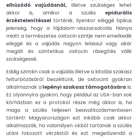
elhúzódó vajúdásnál,
illetve szükséges lehet
akkor is, amikor a szülés
epidurális
érzéstelenítéssel
történik. Ilyenkor eléggé tipikus
jelenség, hogy a fájdalom-visszacsatolás hiánya
miatt a természetes oxitocin szintje nem emelkedik
eléggé és a vajúdás nagyon lelassul vagy akár
megáll és szintetikus oxitocin rásegítés válik
szükségessé.
Eddig szintén csak a vajúdás illetve a kitolási szakasz
felturbózásáról beszéltünk, de oxitocint gyakran
alkalmaznak a
lepényi szakasz támogatására
is.
Ez olyannyira gyakori, hogy például az USA-ban sok
kórházban ez a protokol része még akkor is, ha
maga a szülés teljesen beavatkozásmentesen
történt! Magyarországon ezt inkább csak akkor
alkalmazzák, ha valamilyen okból tartanak a szülés
utáni fokozott vérzéstől és ezt megelőzendő a