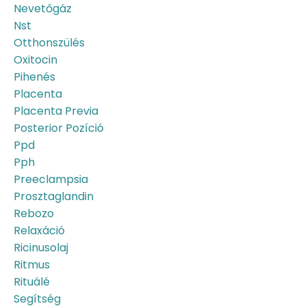
Nevetőgáz
Nst
Otthonszülés
Oxitocin
Pihenés
Placenta
Placenta Previa
Posterior Pozíció
Ppd
Pph
Preeclampsia
Prosztaglandin
Rebozo
Relaxáció
Ricinusolaj
Ritmus
Rituálé
Segítség