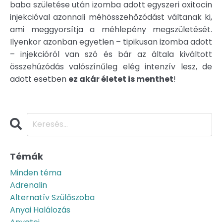
baba születése után izomba adott egyszeri oxitocin
injekcióval azonnali méhösszehőzódást váltanak ki,
ami meggyorsítja a méhlepény megszületését.
Ilyenkor azonban egyetlen – tipikusan izomba adott
– injekcióról van szó és bár az általa kiváltott
összehúzódás valószínűleg elég intenzív lesz, de
adott esetben
ez akár életet is menthet
!
Témák
Minden téma
Adrenalin
Alternatív Szülőszoba
Anyai Halálozás