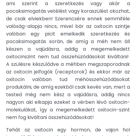
ami szerint a szeretkezés vagy akár a
pocaksimogatás vetélést vagy koraszülést okozhat,
de csak elviekben! Szerencsére ennek semmiféle
valóság-alapja nincs, mivel bár az oxitocin szintje
valóban egy picit emelkedik szeretkezés és
pocaksimogatás során, de amíg a méh nem áll
készen a vajúdásra, addig a megemelkedett
oxitocinszint nem tud összehúzódásokat kiváltani!
A szülésre készülődve a méhben megszaporodnak
az oxitocin jelfogók (receptorok) és ekkor már az
oxitocin valóban tud méhösszehúzódásokat
produkálni, de amíg ezekből csak kevés van, mert a
tested még nem kész a vajúdásra, addig nincs
nagyon aki elkapja ezeket a vérben lévő oxitocin-
molekulákat, így a megemelkedett oxitocin-szint
nem fog kiváltani összehúzódásokat!
Tehát az oxitocin egy hormon, de vajon hol