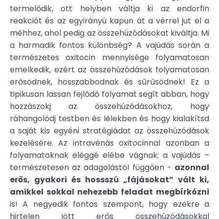
termelődik, ott helyben váltja ki az endorfin
reakciót és az egyirányú kapun át a vérrel jut el a
méhhez, ahol pedig az összehúzódásokat kiváltja. Mi
a harmadik fontos különbség? A vajúdás során a
természetes oxitocin mennyisége folyamatosan
emelkedik, ezért az összehúzódások folyamatosan
erősödnek, hosszabbodnak és sűrűsödnek! Ez a
tipikusan lassan fejlődő folyamat segít abban, hogy
hozzászokj az összehúzódásokhoz, hogy
ráhangolódj testben és lélekben és hogy kialakítsd
a saját kis egyéni stratégiádat az összehúzódások
kezelésére. Az intravénás oxitocinnal azonban a
folyamatoknak eléggé elébe vágnak: a vajúdás –
természetesen az adagolástól függően -
azonnal
erős, gyakori és hossszú „fájásokat” vált ki,
amikkel sokkal nehezebb feladat megbírkózni
is! A negyedik fontos szempont, hogy ezekre a
hirtelen jött erős összehúzódásokkal