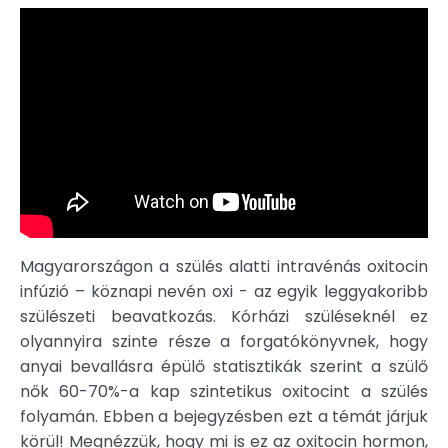
Magyarországon a szülés alatti intravénás oxitocin
infúzió – köznapi nevén oxi - az egyik leggyakoribb
szülészeti beavatkozás. Kórházi szüléseknél ez
olyannyira szinte része a forgatókönyvnek, hogy
anyai bevallásra épülő statisztikák szerint a szülő
nők 60-70%-a kap szintetikus oxitocint a szülés
folyamán. Ebben a bejegyzésben ezt a témát járjuk
körül! Megnézzük, hogy mi is ez az oxitocin hormon,