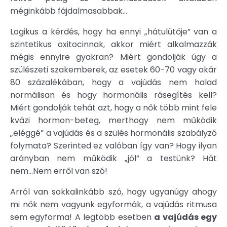
méginkább fájdalmasabbak...
Logikus a kérdés, hogy ha ennyi „hátulütője” van a
szintetikus oxitocinnak, akkor miért alkalmazzák
mégis ennyire gyakran? Miért gondolják úgy a
szülészeti szakemberek, az esetek 60-70 vagy akár
80 százalékában, hogy a vajúdás nem halad
normálisan és hogy hormonális rásegítés kell?
Miért gondolják tehát azt, hogy a nők több mint fele
kvázi hormon-beteg, merthogy nem működik
„eléggé” a vajúdás és a szülés hormonális szabályzó
folymata? Szerinted ez valóban így van? Hogy ilyan
arányban nem működik „jól” a testünk? Hát
nem...Nem erről van szó!
Arról van sokkalinkább szó, hogy ugyanúgy ahogy
mi nők nem vagyunk egyformák, a vajúdás ritmusa
sem egyforma! A legtöbb esetben
a vajúdás egy