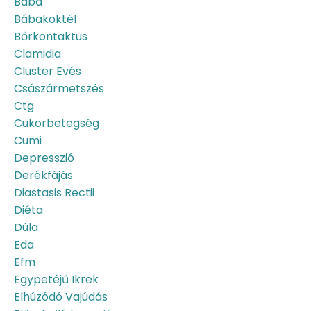
Bába
Bábakoktél
Bőrkontaktus
Clamidia
Cluster Evés
Császármetszés
Ctg
Cukorbetegség
Cumi
Depresszió
Derékfájás
Diastasis Rectii
Diéta
Dúla
Eda
Efm
Egypetéjű Ikrek
Elhúzódó Vajúdás