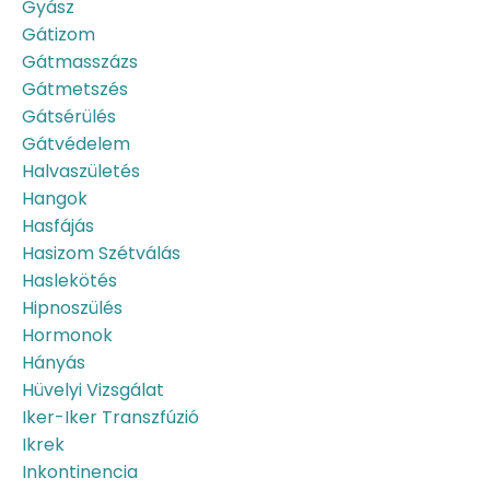
Gyász
Gátizom
Gátmasszázs
Gátmetszés
Gátsérülés
Gátvédelem
Halvaszületés
Hangok
Hasfájás
Hasizom Szétválás
Haslekötés
Hipnoszülés
Hormonok
Hányás
Hüvelyi Vizsgálat
Iker-Iker Transzfúzió
Ikrek
Inkontinencia