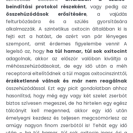
beindítási protokol részeként
, vagy pedig az
összehúzódások erősítésére
, a vajúdás
felturbózására és a szülés gyorsítására
alkalmazzák. A szintetikus oxitocin általában ki is
fejti ezt a hatást, de azért van pár lényeges
szempont, amit érdemes figyelembe venni! A
legelső az, hogy
ha túl hamar, túl sok oxitocint
adagolnak, akkor az először valóban kiváltja a
méhösszehúzódásokat, de egy idő után a méh
receptorai eltelítődnek a túl magas oxitocinszinttől,
érzéketlenné válnak és már nem reagálnak
összehúzódással. Ezt egy picit gondolatban ahhoz
hasonlítsd, hogy még egy vagy két szelet zserbót
biztos szívesen megeszel, de ha hirtelen egy egész
tálcányit kell megenned, akkor egy idő után
émelyegni kezdesz és teljesen megcsömörlesz az
amúgy nagyon finom zserbótól is! Tehát egy idő
után – ha túl hamar, túl sok oxitocin inger éri a