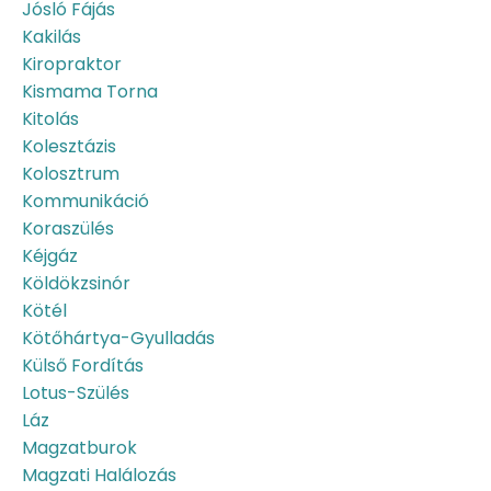
Jósló Fájás
Kakilás
Kiropraktor
Kismama Torna
Kitolás
Kolesztázis
Kolosztrum
Kommunikáció
Koraszülés
Kéjgáz
Köldökzsinór
Kötél
Kötőhártya-Gyulladás
Külső Fordítás
Lotus-Szülés
Láz
Magzatburok
Magzati Halálozás