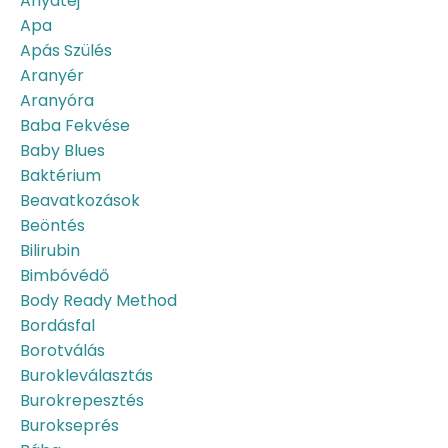
Anyatej
Apa
Apás Szülés
Aranyér
Aranyóra
Baba Fekvése
Baby Blues
Baktérium
Beavatkozások
Beöntés
Bilirubin
Bimbóvédő
Body Ready Method
Bordásfal
Borotválás
Burokleválasztás
Burokrepesztés
Burokseprés