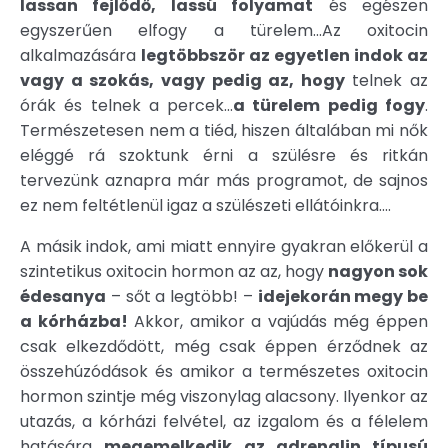
lassan fejlődő, lassú folyamat
és egészen
egyszerűen elfogy a türelem...Az oxitocin
alkalmazására
legtöbbször az egyetlen indok az
vagy a szokás, vagy pedig az, hogy
telnek az
órák és telnek a percek...
a türelem pedig fogy
.
Természetesen nem a tiéd, hiszen általában mi nők
eléggé rá szoktunk érni a szülésre és ritkán
tervezünk aznapra már más programot, de sajnos
ez nem feltétlenül igaz a szülészeti ellátóinkra....
A másik indok, ami miatt ennyire gyakran előkerül a
szintetikus oxitocin hormon az az, hogy
nagyon sok
édesanya
– sőt a legtöbb! –
idejekorán megy be
a kórházba!
Akkor, amikor a vajúdás még éppen
csak elkezdődött, még csak éppen érződnek az
összehúzódások és amikor a természetes oxitocin
hormon szintje még viszonylag alacsony. Ilyenkor az
utazás, a kórházi felvétel, az izgalom és a félelem
hatására
megemelkedik az adrenalin típusú