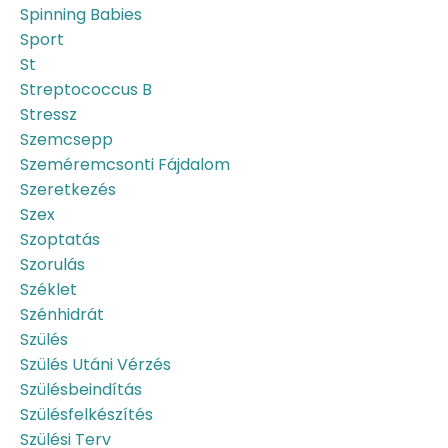
Spinning Babies
Sport
St
Streptococcus B
Stressz
Szemcsepp
Szeméremcsonti Fájdalom
Szeretkezés
Szex
Szoptatás
Szorulás
Széklet
Szénhidrát
Szülés
Szülés Utáni Vérzés
Szülésbeindítás
Szülésfelkészítés
Szülési Terv