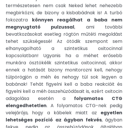
természetesen nem csak Neked lehet nehezebb
megbirkózni, de bizony a kisbabádnak is! A turbó
fokozatra
könnyen reagálhat a baba nem
megnyugtató pulzussal
, ami további
bevatkozásokat esetleg rögtön műtéti megoldást
tehet szükségessé! Az ötödik szempont sem
elhanyagolható a szintetikus oxitocinnal
kapcsolatban! Ugyanis ha a méhet erősebb
munkára ösztökélik szintetikus oxitocinnal, akkor
ennek a hatását bizony monitorozni kell, nehogy
túlpörögjön a méh és nehogy túl sok legyen a
babának! Tehát figyelni kell a baba reakcióit és
figyelni kell a méh összehúzódásait is, ezért oxitocin
adagolása esetén a
folyamatos CTG
elengedhetetlen
. A folyamatos CTG-nek pedig
velejárója, hogy a kábelek miatt az
egyetlen
lehetséges pozíció az ágyban fekvés
, ágyban
fekve pedig az összehúzódások általában