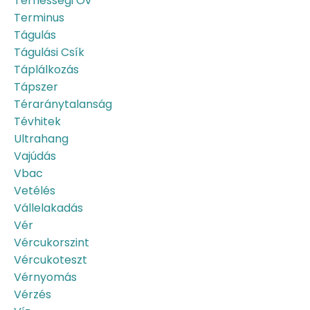
Terhességi Öv
Terminus
Tágulás
Tágulási Csík
Táplálkozás
Tápszer
Téraránytalanság
Tévhitek
Ultrahang
Vajúdás
Vbac
Vetélés
Vállelakadás
Vér
Vércukorszint
Vércukoteszt
Vérnyomás
Vérzés