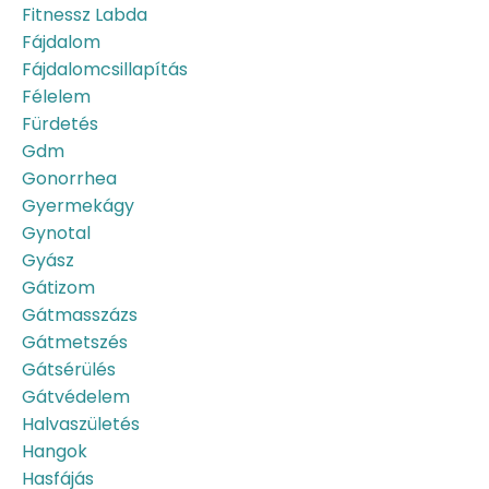
Fitnessz Labda
Fájdalom
Fájdalomcsillapítás
Félelem
Fürdetés
Gdm
Gonorrhea
Gyermekágy
Gynotal
Gyász
Gátizom
Gátmasszázs
Gátmetszés
Gátsérülés
Gátvédelem
Halvaszületés
Hangok
Hasfájás