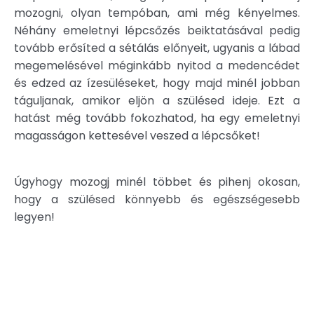
mozogni, olyan tempóban, ami még kényelmes.
Néhány emeletnyi lépcsőzés beiktatásával pedig
tovább erősíted a sétálás előnyeit, ugyanis a lábad
megemelésével méginkább nyitod a medencédet
és edzed az ízesüléseket, hogy majd minél jobban
táguljanak, amikor eljön a szülésed ideje. Ezt a
hatást még tovább fokozhatod, ha egy emeletnyi
magasságon kettesével veszed a lépcsőket!
Úgyhogy mozogj minél többet és pihenj okosan,
hogy a szülésed könnyebb és egészségesebb
legyen!