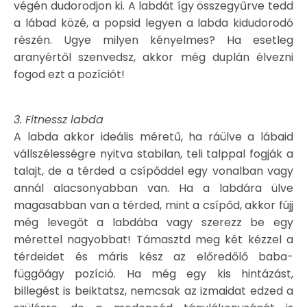
végén dudorodjon ki. A labdát így összegyűrve tedd
a lábad közé, a popsid legyen a labda kidudorodó
részén. Ugye milyen kényelmes? Ha esetleg
aranyértől szenvedsz, akkor még duplán élvezni
fogod ezt a pozíciót!
3. Fitnessz labda
A labda akkor ideális méretű, ha ráülve a lábaid
vállszélességre nyitva stabilan, teli talppal fogják a
talajt, de a térded a csípőddel egy vonalban vagy
annál alacsonyabban van. Ha a labdára ülve
magasabban van a térded, mint a csípőd, akkor fújj
még levegőt a labdába vagy szerezz be egy
mérettel nagyobbat! Támasztd meg két kézzel a
térdeidet és máris kész az előredőlő baba-
függőágy pozíció. Ha még egy kis hintázást,
billegést is beiktatsz, nemcsak az izmaidat edzed a