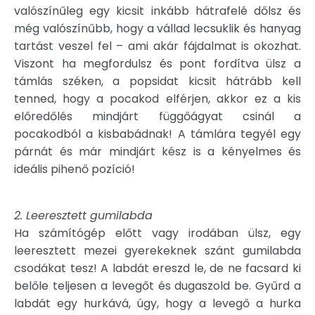
valószínűleg egy kicsit inkább hátrafelé dőlsz és
még valószínűbb, hogy a vállad lecsuklik és hanyag
tartást veszel fel – ami akár fájdalmat is okozhat.
Viszont ha megfordulsz és pont fordítva ülsz a
támlás széken, a popsidat kicsit hátrább kell
tenned, hogy a pocakod elférjen, akkor ez a kis
előredőlés mindjárt függőágyat csinál a
pocakodból a kisbabádnak! A támlára tegyél egy
párnát és már mindjárt kész is a kényelmes és
ideális pihenő pozíció!
2. Leeresztett gumilabda
Ha számítógép előtt vagy irodában ülsz, egy
leeresztett mezei gyerekeknek szánt gumilabda
csodákat tesz! A labdát ereszd le, de ne facsard ki
belőle teljesen a levegőt és dugaszold be. Gyűrd a
labdát egy hurkává, úgy, hogy a levegő a hurka