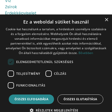
Víz
Zsírok
Érdekképviselet
×
Újszülött
Ez a weboldal sütiket használ
Őssejt
Cookie-kat használunk a tartalom, a hirdetések személyre szabására
és a forgalom elemzésére. Webhelyünk Ön általi használatára
vonatkozó információkat megosztjuk hirdetési és elemző
partnereinkkel is, akik egyesíthetik azokat más információkkal,
amelyeket Ön biztosított számukra, vagy amelyeket a szolgáltatásaik
Ön általi használatából gyűjtöttek össze.
Bővebben
Tudj meg többet a
ELENGEDHETETLENÜL SZÜKSÉGES
szülésről az INGYENES
szülésfelkészítő
TELJESÍTMÉNY
CÉLZÁS
tanfolyamon!
FUNKCIONALITÁS
Jelentkezz most!
ÖSSZES ELFOGADÁSA
ÖSSZES ELUTASÍTÁSA
RÉSZLETEK MEGJELENÍTÉSE