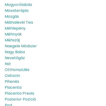
Mogyorólabda
Moxaterápia
Mozgás
Málnalevél Tea
Méhlepény
Méhnyak
Méhszáj
Naegele Módszer
Nagy Baba
Nevetőgáz
Nst
Otthonszülés
Oxitocin
Pihenés
Placenta
Placenta Previa
Posterior Pozíció
Ppd