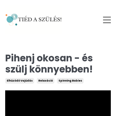
Pihenj okosan - és
szülj könnyebben!
Elhúzódó Vajúdás
Relaxáció
Spinning Babies