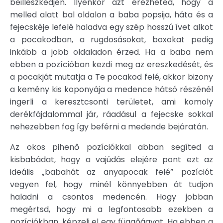
beilleszkedjen. Ilyenkor azt érezheted, hogy a
melled alatt bal oldalon a baba popsija, háta és a
fejecskéje lefelé haladva egy szép hosszú ívet alkot
a pocakodban, a rugdosásokat, boxokat pedig
inkább a jobb oldaladon érzed. Ha a baba nem
ebben a pozícióban kezdi meg az ereszkedését, és
a pocakját mutatja a Te pocakod felé, akkor bizony
a kemény kis koponyája a medence hátsó részénél
ingerli a keresztcsonti területet, ami komoly
derékfájdalommal jár, ráadásul a fejecske sokkal
nehezebben fog így beférni a medende bejáratán.
Az okos pihenő pozíciókkal abban segíted a
kisbabádat, hogy a vajúdás elejére pont ezt az
ideális „babahát az anyapocak felé” pozíciót
vegyen fel, hogy minél könnyebben át tudjon
haladni a csontos medencén. Hogy jobban
megértsd, hogy mi a legfontosabb ezekben a
pozíciókban, képzelj el egy függőágyat. Ha ebben a