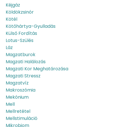
Kéjgáz
Köldökzsinór
Kötél
Kötőhártya-Gyulladás
Külső Fordítás
Lotus-Szülés
Láz
Magzatburok
Magzati Halálozás
Magzati Kor Meghatározása
Magzati Stressz
Magzatvíz
Makroszómia
Mekónium
Mell
Mellretétel
Mellstimuláció
Mikrobiom