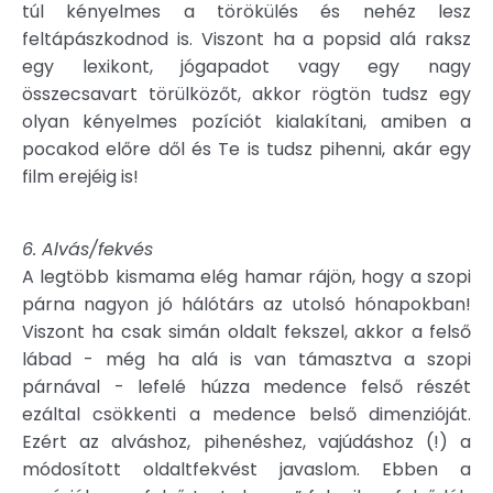
túl kényelmes a törökülés és nehéz lesz
feltápászkodnod is. Viszont ha a popsid alá raksz
egy lexikont, jógapadot vagy egy nagy
összecsavart törülközőt, akkor rögtön tudsz egy
olyan kényelmes pozíciót kialakítani, amiben a
pocakod előre dől és Te is tudsz pihenni, akár egy
film erejéig is!
6. Alvás/fekvés
A legtöbb kismama elég hamar rájön, hogy a szopi
párna nagyon jó hálótárs az utolsó hónapokban!
Viszont ha csak simán oldalt fekszel, akkor a felső
lábad - még ha alá is van támasztva a szopi
párnával - lefelé húzza medence felső részét
ezáltal csökkenti a medence belső dimenzióját.
Ezért az alváshoz, pihenéshez, vajúdáshoz (!) a
módosított oldaltfekvést javaslom. Ebben a