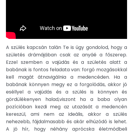
A szülés kapcsán talán Te is úgy gondolod, hogy a
születés drámájában csak az anyáé a főszerep.
Ezzel szemben a vajúdás és a születés alatt a
babának is fontos feladata van: forgó mozgásokkal
kell magát átnavigálnia a medencéden. Ha a
babának könnyen megy ez a forgolódás, akkor jó
eséllyel a vajúdás és a szülés is könnyen és
gördülékenyen halad,viszont ha a baba olyan
pozícióban kezdi meg az utazását a medencén
kereszül, ami nem az ideális, akkor a szülés
nehezebb, fájdalmasabb és akár elhúzódó is lehet.
A jó hír, hogy néhány aprócska életmódbeli