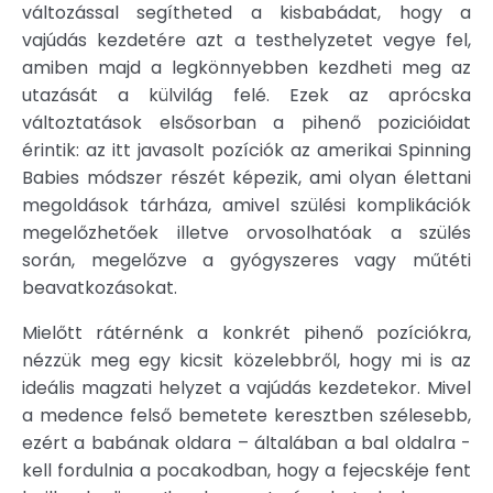
változással segítheted a kisbabádat, hogy a
vajúdás kezdetére azt a testhelyzetet vegye fel,
amiben majd a legkönnyebben kezdheti meg az
utazását a külvilág felé. Ezek az aprócska
változtatások elsősorban a pihenő pozicióidat
érintik: az itt javasolt pozíciók az amerikai Spinning
Babies módszer részét képezik, ami olyan élettani
megoldások tárháza, amivel szülési komplikációk
megelőzhetőek illetve orvosolhatóak a szülés
során, megelőzve a gyógyszeres vagy műtéti
beavatkozásokat.
Mielőtt rátérnénk a konkrét pihenő pozíciókra,
nézzük meg egy kicsit közelebbről, hogy mi is az
ideális magzati helyzet a vajúdás kezdetekor. Mivel
a medence felső bemetete keresztben szélesebb,
ezért a babának oldara – általában a bal oldalra -
kell fordulnia a pocakodban, hogy a fejecskéje fent