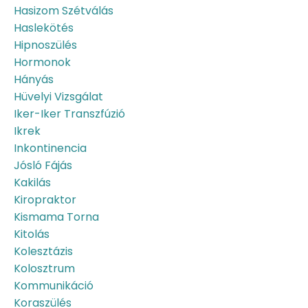
Hasizom Szétválás
Haslekötés
Hipnoszülés
Hormonok
Hányás
Hüvelyi Vizsgálat
Iker-Iker Transzfúzió
Ikrek
Inkontinencia
Jósló Fájás
Kakilás
Kiropraktor
Kismama Torna
Kitolás
Kolesztázis
Kolosztrum
Kommunikáció
Koraszülés