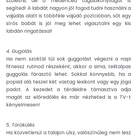
szülésre, de a medencéd tágulákonyságát is
segíted! A labdát nagyon jól fogod tudni használni a
vajúdás alatt is többféle vajúdó pozícióban, sőt egy
sírós babát is jól meg lehet vigasztalni egy kis
labdán ringatással!
4. Gugolás
Ha nem szoktál túl sok guggolást végezni a napi
fitnessz rutinod részeként, akkor a sima, telitalpas
guggolás fárasztó lehet. Sokkal könnyebb, ha a
popsid alá teszel két vastag lexikont vagy egy jóga
padot. A kezedet a térdeidre támasztva adja
magát az előredőlés és már nézheted is a TV-t
kényelmesen!
5. Törökülés
Ha közvetlenül a talajon ülsz, valószínűleg nem lesz