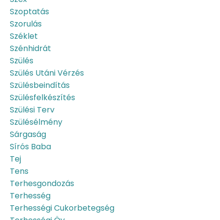
Szoptatás
Szorulás
Széklet
Szénhidrát
Szülés
Szülés Utáni Vérzés
Szülésbeindítás
Szülésfelkészítés
Szülési Terv
Szülésélmény
Sárgaság
Sírós Baba
Tej
Tens
Terhesgondozás
Terhesség
Terhességi Cukorbetegség