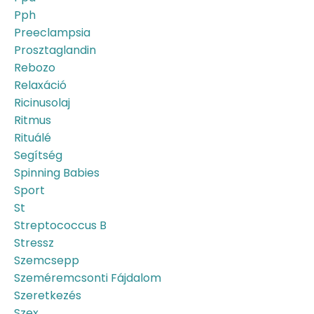
Pph
Preeclampsia
Prosztaglandin
Rebozo
Relaxáció
Ricinusolaj
Ritmus
Rituálé
Segítség
Spinning Babies
Sport
St
Streptococcus B
Stressz
Szemcsepp
Szeméremcsonti Fájdalom
Szeretkezés
Szex