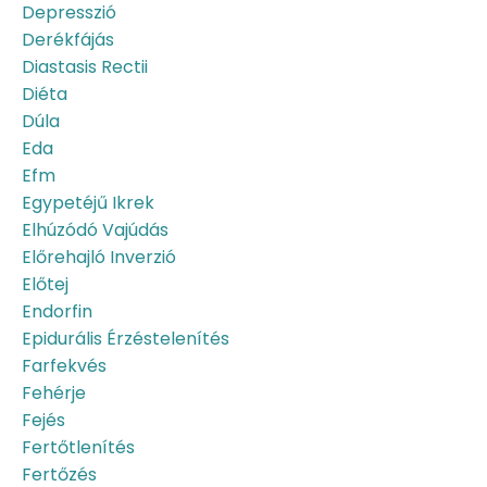
Depresszió
Derékfájás
Diastasis Rectii
Diéta
Dúla
Eda
Efm
Egypetéjű Ikrek
Elhúzódó Vajúdás
Előrehajló Inverzió
Előtej
Endorfin
Epidurális Érzéstelenítés
Farfekvés
Fehérje
Fejés
Fertőtlenítés
Fertőzés