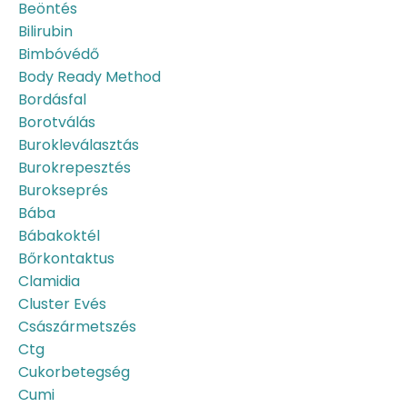
Beöntés
Bilirubin
Bimbóvédő
Body Ready Method
Bordásfal
Borotválás
Burokleválasztás
Burokrepesztés
Burokseprés
Bába
Bábakoktél
Bőrkontaktus
Clamidia
Cluster Evés
Császármetszés
Ctg
Cukorbetegség
Cumi