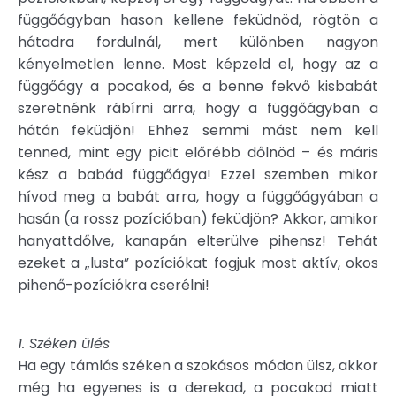
függőágyban hason kellene feküdnöd, rögtön a
hátadra fordulnál, mert különben nagyon
kényelmetlen lenne. Most képzeld el, hogy az a
függőágy a pocakod, és a benne fekvő kisbabát
szeretnénk rábírni arra, hogy a függőágyban a
hátán feküdjön! Ehhez semmi mást nem kell
tenned, mint egy picit előrébb dőlnöd – és máris
kész a babád függőágya! Ezzel szemben mikor
hívod meg a babát arra, hogy a függőágyában a
hasán (a rossz pozícióban) feküdjön? Akkor, amikor
hanyattdőlve, kanapán elterülve pihensz! Tehát
ezeket a „lusta” pozíciókat fogjuk most aktív, okos
pihenő-pozíciókra cserélni!
1. Széken ülés
Ha egy támlás széken a szokásos módon ülsz, akkor
még ha egyenes is a derekad, a pocakod miatt