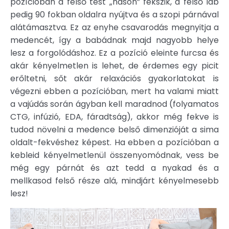
pozícióban a felső test „hason” fekszik, a felső láb
pedig 90 fokban oldalra nyújtva és a szopi párnával
alátámasztva. Ez az enyhe csavarodás megnyitja a
medencét, így a babádnak majd nagyobb helye
lesz a forgolódáshoz. Ez a pozíció eleinte furcsa és
akár kényelmetlen is lehet, de érdemes egy picit
erőltetni, sőt akár relaxációs gyakorlatokat is
végezni ebben a pozícióban, mert ha valami miatt
a vajúdás során ágyban kell maradnod (folyamatos
CTG, infúzió, EDA, fáradtság), akkor még fekve is
tudod növelni a medence belső dimenzióját a sima
oldalt-fekvéshez képest. Ha ebben a pozícióban a
kebleid kényelmetlenül összenyomódnak, vess be
még egy párnát és azt tedd a nyakad és a
mellkasod felső része alá, mindjárt kényelmesebb
lesz!