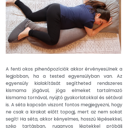
A fenti okos pihenőpozíciók akkor érvényesülnek a
legjobban, ha a tested egyensúlyban van. Az
egyensúly kialakítását segítheted rendszeres
kismama jógával, jóga elmeket tartalmazó
kismama tornával, nyújtó gyakorlatokkal és sétával
is. A séta kapcsán viszont fontos megjegyezni, hogy
ne csak a kirakat előtt topogj, mert az nem sokat
segít! Ha séta, akkor kényelmes, hosszú lépésekkel,
szép tartásban, ruganyos léptekkel próbálj