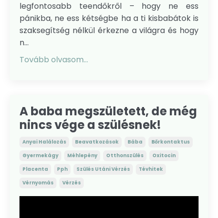
legfontosabb teendőkről – hogy ne ess
pánikba, ne ess kétségbe ha a ti kisbabátok is
szaksegítség nélkül érkezne a világra és hogy
n...
Tovább olvasom...
A baba megszületett, de még
nincs vége a szülésnek!
Anyai Halálozás
Beavatkozások
Bába
Bőrkontaktus
Gyermekágy
Méhlepény
Otthonszülés
Oxitocin
Placenta
Pph
Szülés Utáni Vérzés
Tévhitek
Vérnyomás
Vérzés