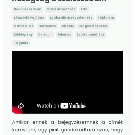
Beavatkozások
Császármetszés
Eda
Elhúzódó Vajúdás
Epidurális Érzéstelenítés
Fájdalom
Gátsérülés
Hormonok
Kitolás
Magzati Stressz
Méhlepény
Oxitocin
Pihenés
Szülésbeindítás
Tágulás
Amikor ennek a bejegyzésemnek a címét
kerestem, egy picit gondokodtam azon, hogy