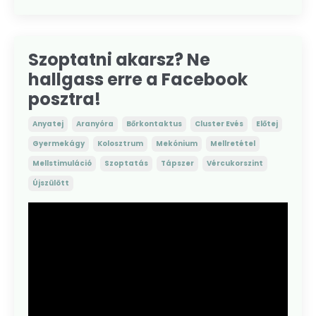
Szoptatni akarsz? Ne
hallgass erre a Facebook
posztra!
Anyatej
Aranyóra
Bőrkontaktus
Cluster Evés
Előtej
Gyermekágy
Kolosztrum
Mekónium
Mellretétel
Mellstimuláció
Szoptatás
Tápszer
Vércukorszint
Újszülött