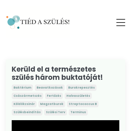
Kerüld el a természetes
szülés három buktatóját!
Baktérium
Beavatkozások
Burokrepesztés
Császármetszés
Fertőzés
Halvaszületés
Köldökzsinór
Magzatburok
Streptococcus B
Szülésbeindítás
Szülési Terv
Terminus