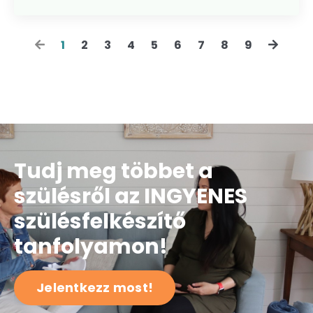
1
2
3
4
5
6
7
8
9
Tudj meg többet a
szülésről az INGYENES
szülésfelkészítő
tanfolyamon!
Jelentkezz most!