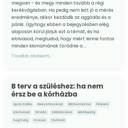
megvan – és megy minden tovább a régi
kerékvágásban. Ha pedig nem lett jó a mérés
eredménye, akkor kezdődik az aggódás és a
pánik. Úgyhogy ebben a bejegyzésben elég
alaposan körül járjuk ezt a témát, és ha
elolvasod, megtudod, hogy miért lenne fontos
minden kismamának törődnie a ...
Tovább olvasom...
B terv a szüléshez: ha nem
érsz be a kórházba
Apás Szülés
Beavatkozások
Bőrkontaktus
Félelem
Hormonok
Kitolás
Köldökzsinór
Méhlepény
Segítség
Stressz
Tévhitek