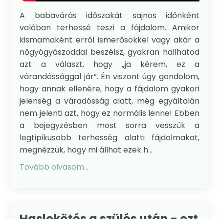
A babavárás időszakát sajnos időnként
valóban terhessé teszi a fájdalom. Amikor
kismamaként erről ismerősökkel vagy akár a
nőgyógyászoddal beszélsz, gyakran hallhatod
azt a választ, hogy „ja kérem, ez a
várandóssággal jár”. Én viszont úgy gondolom,
hogy annak ellenére, hogy a fájdalom gyakori
jelenség a váradósság alatt, még egyáltalán
nem jelenti azt, hogy ez normális lenne! Ebben
a bejegyzésben most sorra vesszük a
legtipikusabb terhesség alatti fájdalmakat,
megnézzük, hogy mi állhat ezek h...
Tovább olvasom...
Haslekötés a szülés után - ezt