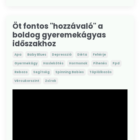
Öt fontos "hozzávaló" a
boldog gyeremekágyas
időszakhoz
Apa
Baby Blues
Depresszió
Diéta
Fehérje
Gyermekágy
Haslekötés
Hormonok
Pihenés
Ppd
Rebozo
Segítség
Spinning Babies
Táplálkozás
Vércukorszint
Zsírok