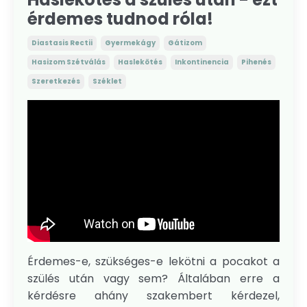
érdemes tudnod róla!
Diastasis Rectii
Gyermekágy
Gátizom
Hasizom Szétválás
Haslekötés
Inkontinencia
Pihenés
Szeretkezés
Széklet
Érdemes-e, szükséges-e lekötni a pocakot a
szülés után vagy sem? Általában erre a
kérdésre ahány szakembert kérdezel,