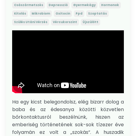
Császármetszés
Depresszió
Gyermekágy
Hormonok
Kitolás
Mikrobiom
Oxitocin
Ppd
Szoptatás
Szülés Utáni Vérzés
Vércukorszint
Újszülött
Ha egy kicst belegondolsz, elég bizarr dolog a
baba és az édesanya közötti közvetlen
bőrkontaktusról beszélnünk, hiszen az
emberiség történetének sok-sok tízezer éve
folyamán ez volt a „szokás”. A huszadik