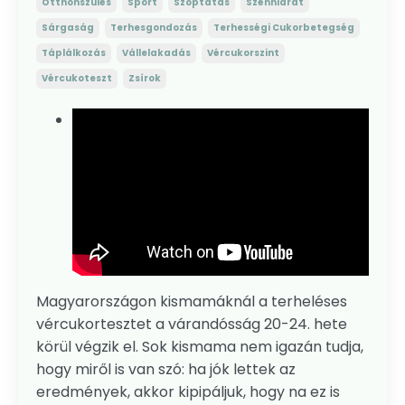
Otthonszülés
Sport
Szoptatás
Szénhidrát
Sárgaság
Terhesgondozás
Terhességi Cukorbetegség
Táplálkozás
Vállelakadás
Vércukorszint
Vércukoteszt
Zsírok
Magyarországon kismamáknál a terheléses
vércukortesztet a várandósság 20-24. hete
körül végzik el. Sok kismama nem igazán tudja,
hogy miről is van szó: ha jók lettek az
eredmények, akkor kipipáljuk, hogy na ez is