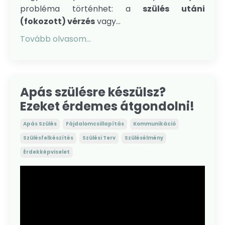
probléma történhet: a
szülés utáni
(fokozott) vérzés
vagy...
Tovább olvasom...
Apás szülésre készülsz?
Ezeket érdemes átgondolni!
Apás Szülés
Fájdalomcsillapítás
Kommunikáció
Szülésfelkészítés
Szülési Terv
Szülésélmény
Érdekképviselet