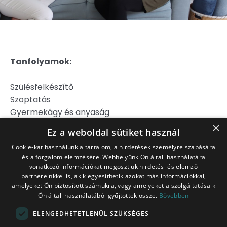
Tanfolyamok:
Szülésfelkészítő
Szoptatás
Gyermekágy és anyaság
Hipnoszülés
×
Ez a weboldal sütiket használ
Szülj könnyebben!
Cookie-kat használunk a tartalom, a hirdetések személyre szabására
és a forgalom elemzésére. Webhelyünk Ön általi használatára
Jogi Nyilatkozat
vonatkozó információkat megosztjuk hirdetési és elemző
Adatkezelési Tájékoztató
partnereinkkel is, akik egyesíthetik azokat más információkkal,
Általános Szerződési Feltételek
amelyeket Ön biztosított számukra, vagy amelyeket a szolgáltatásaik
Ön általi használatából gyűjtöttek össze.
Bővebben
Belépés tagoknak
ITT!
ELENGEDHETETLENÜL SZÜKSÉGES