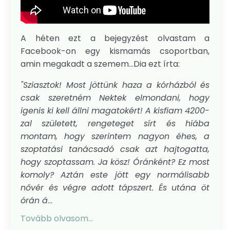
A héten ezt a bejegyzést olvastam a
Facebook-on egy kismamás csoportban,
amin megakadt a szemem...Dia ezt írta:
"Sziasztok! Most jöttünk haza a kórházból és
csak szeretném Nektek elmondani, hogy
igenis ki kell állni magatokért! A kisfiam 4200-
zal született, rengeteget sírt és hiába
montam, hogy szerintem nagyon éhes, a
szoptatási tanácsadó csak azt hajtogatta,
hogy szoptassam. Ja kösz! Óránként? Ez most
komoly? Aztán este jött egy normálisabb
nővér és végre adott tápszert. És utána öt
órán á
...
Tovább olvasom...