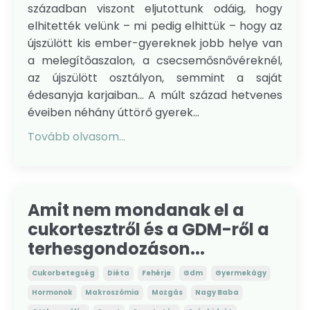
században viszont eljutottunk odáig, hogy
elhitették velünk – mi pedig elhittük – hogy az
újszülött kis ember-gyereknek jobb helye van
a melegítőaszalon, a csecsemősnővéreknél,
az újszülött osztályon, semmint a saját
édesanyja karjaiban... A múlt század hetvenes
éveiben néhány úttörő gyerek...
Tovább olvasom...
Amit nem mondanak el a
cukortesztről és a GDM-ről a
terhesgondozáson...
Cukorbetegség
Diéta
Fehérje
Gdm
Gyermekágy
Hormonok
Makroszómia
Mozgás
Nagy Baba