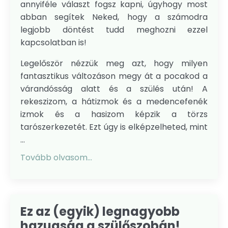
annyiféle választ fogsz kapni, úgyhogy most
abban segítek Neked, hogy a számodra
legjobb döntést tudd meghozni ezzel
kapcsolatban is!
Legelőször nézzük meg azt, hogy milyen
fantasztikus változáson megy át a pocakod a
várandósság alatt és a szülés után! A
rekeszizom, a hátizmok és a medencefenék
izmok és a hasizom képzik a törzs
tarószerkezetét. Ezt úgy is elképzelheted, mint
...
Tovább olvasom...
Ez az (egyik) legnagyobb
hazugság a szülőszobán!