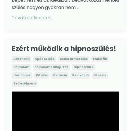
képet fest és az idealizált beavatkozásmentes
szülés nagyon gyakran nem ...
Tovább olvasom...
Ezért működik a hipnoszülés!
Adrenalin
Apás Szülés
Császármetszés
Endorfin
Fájdalom
Fájdalomcsillapítás
Hipnoszülés
Hormonok
Kitolás
Oxitocin
Relaxáció
Stressz
Szülésélmény