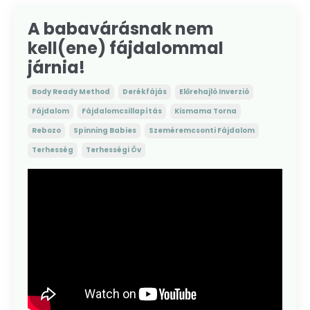
A babavárásnak nem
kell(ene) fájdalommal
járnia!
Body Ready Method
Derékfájás
Előrehajló Inverzió
Fájdalom
Fájdalomcsillapítás
Kismama Torna
Rebozo
Spinning Babies
Szeméremcsonti Fájdalom
Terhesség
Terhességi Öv